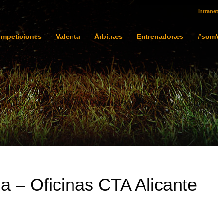
Intranet
mpeticiones
Valenta
Àrbitræs
Entrenadoræs
#somV
ia – Oficinas CTA Alicante