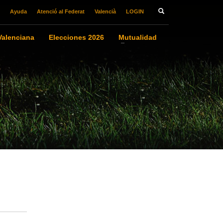
Ayuda
Atenció al Federat
Valencià
LOGIN
alenciana
Elecciones 2026
Mutualidad