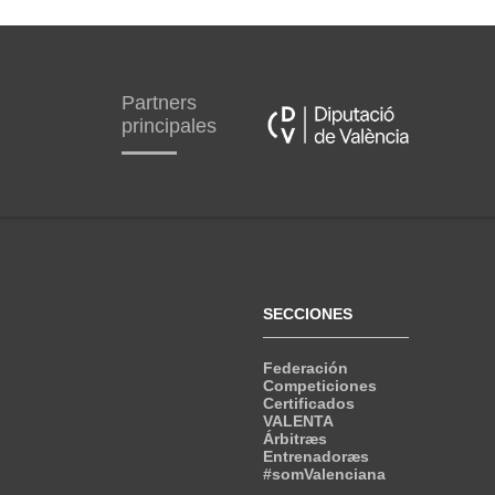
Partners
principales
SECCIONES
Federación
Competiciones
Certificados
VALENTA
Árbitræs
Entrenadoræs
#somValenciana