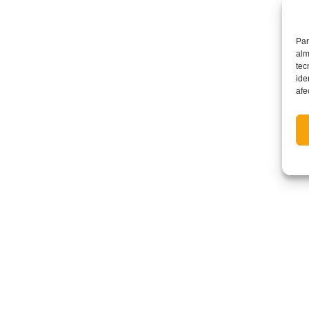
Par
alm
tec
ide
afe