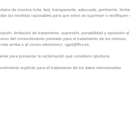
atos de manera lícita, leal, transparente, adecuada, pertinente, limita
das las medidas razonables para que estos se supriman o rectifiquen 
ación, limitación de tratamiento, supresión, portabilidad y oposición al
 como del consentimiento prestado para el tratamiento de los mismos,
a más arriba o al correo electrónico: rgpd@ffcv.es.
tente para presentar la reclamación que considere oportuna.
sentimiento explícito para el tratamiento de los datos mencionados