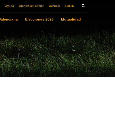
Ayuda
Atenció al Federat
Valencià
LOGIN
alenciana
Elecciones 2026
Mutualidad