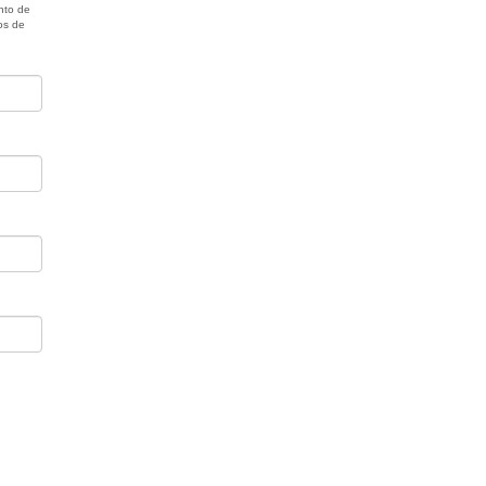
nto de
os de