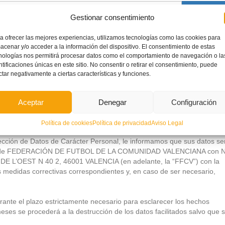
Browse
Gestionar consentimiento
en
a ofrecer las mejores experiencias, utilizamos tecnologías como las cookies para
acenar y/o acceder a la información del dispositivo. El consentimiento de estas
Browse
nologías nos permitirá procesar datos como el comportamiento de navegación o la
ntificaciones únicas en este sitio. No consentir o retirar el consentimiento, puede
ctar negativamente a ciertas características y funciones.
ts
Aceptar
Denegar
Configuración
Política de cookies
Política de privacidad
Aviso Legal
atos para que se gestionen mis datos para el canal ético.
otección de Datos de Carácter Personal, le informamos que sus datos se
aridad de FEDERACIÓN DE FUTBOL DE LA COMUNIDAD VALENCIANA con 
 DE L’OEST N 40 2, 46001 VALENCIA (en adelante, la “FFCV”) con la
s medidas correctivas correspondientes y, en caso de ser necesario,
ante el plazo estrictamente necesario para esclarecer los hechos
eses se procederá a la destrucción de los datos facilitados salvo que 