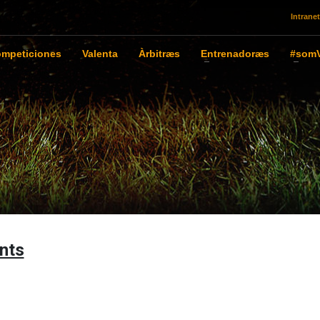
Intranet
mpeticiones
Valenta
Àrbitræs
Entrenadoræs
#somV
nts