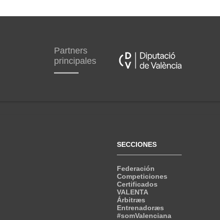
Partners
principales
SECCIONES
Federación
Competiciones
Certificados
VALENTA
Árbitræs
Entrenadoræs
#somValenciana