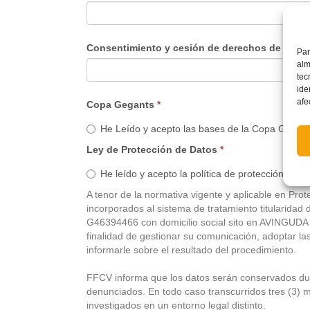
Consentimiento y cesión de derechos de imag
Par
alm
tec
ide
afe
Copa Gegants
*
He Leído y acepto las bases de la Copa Gegan
Ley de Protección de Datos
*
He leído y acepto la política de protección de d
A tenor de la normativa vigente y aplicable en Pr
incorporados al sistema de tratamiento titul
G46394466 con domicilio social sito en AVINGUDA
finalidad de gestionar su comunicación, adoptar la
informarle sobre el resultado del procedimiento.
FFCV informa que los datos serán conservados dur
denunciados. En todo caso transcurridos tres (3) m
investigados en un entorno legal distinto.