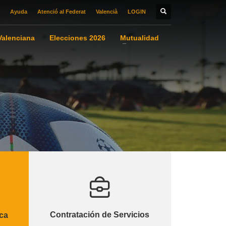
Ayuda
Atenció al Federat
Valencià
LOGIN
alenciana
Elecciones 2026
Mutualidad
Contratación de Servicios
ca