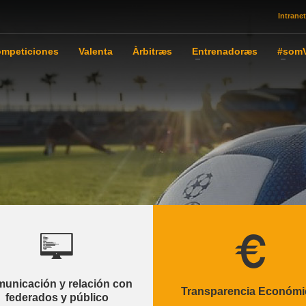
Intranet
mpeticiones
Valenta
Àrbitræs
Entrenadoræs
#somV
unicación y relación con
Transparencia Económi
federados y público