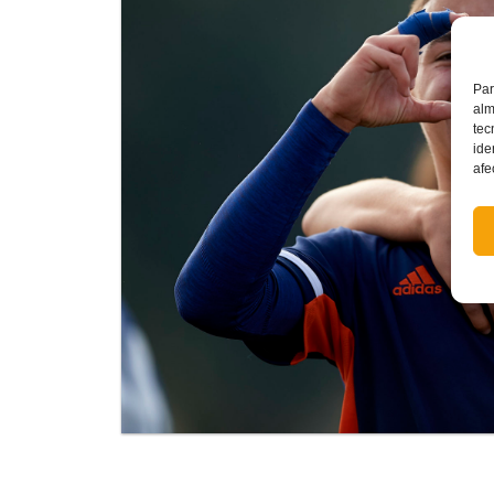
Par
alm
tec
ide
afe