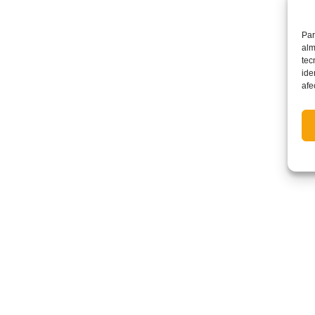
Par
alm
tec
ide
afe