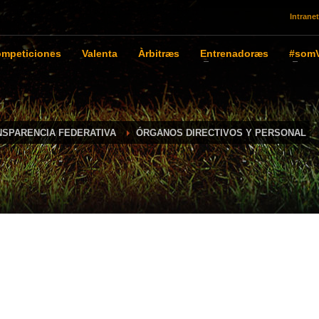
Intranet
mpeticiones
Valenta
Àrbitræs
Entrenadoræs
#somV
NSPARENCIA FEDERATIVA
ÓRGANOS DIRECTIVOS Y PERSONAL