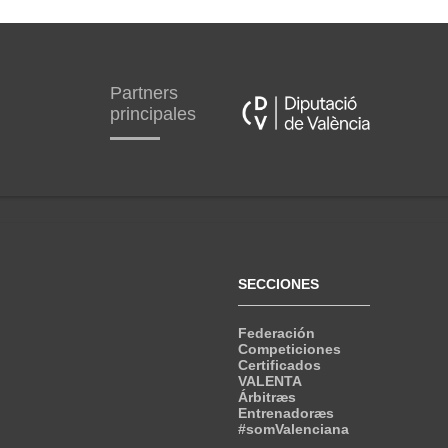
Partners
principales
SECCIONES
Federación
Competiciones
Certificados
VALENTA
Árbitræs
Entrenadoræs
#somValenciana