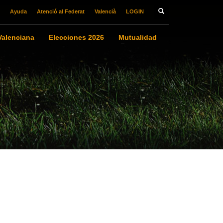
Ayuda
Atenció al Federat
Valencià
LOGIN
alenciana
Elecciones 2026
Mutualidad