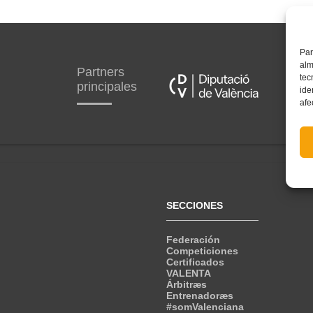
Par
alm
Partners
tec
principales
ide
afe
SECCIONES
Federación
Competiciones
Certificados
VALENTA
Árbitræs
Entrenadoræs
#somValenciana