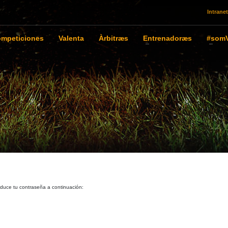
Intranet
mpeticiones
Valenta
Àrbitræs
Entrenadoræs
#somV
roduce tu contraseña a continuación: