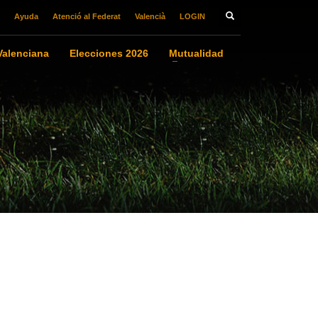
Ayuda
Atenció al Federat
Valencià
LOGIN
alenciana
Elecciones 2026
Mutualidad