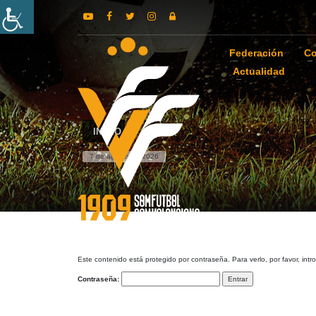
Federación
Co
Actualidad
INICIO
7 de agosto de 2026
Este contenido está protegido por contraseña. Para verlo, por favor, int
Contraseña: