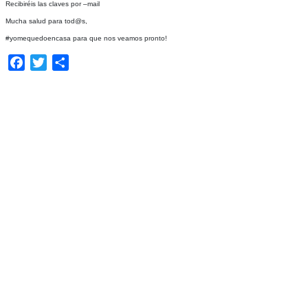
Recibiréis las claves por –mail
Mucha salud para tod@s,
#yomequedoencasa para que nos veamos pronto!
Facebook
Twitter
Compartir