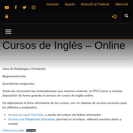
Intranet
Ayuda
Atenció al Federat
Valencià
Cursos de Inglés – Online
Area de Estrategia y Formación.
#jugamosencasa
Queridos/as amigos/as:
Vistas las circunstancias extraordinarias que estamos viviendo, la FFCV pone a vuestra
disposición de forma gratuita el servicio de cursos de inglés online.
Os adjuntamos la ficha informativa de los cursos, con un sistema de acceso exclusivo para
los afiliados y empleados.
Acceso al canal YouTube
, a través del enlace del folleto informativo
Acceso a la Plataforma Educativa
, pinchad en el enlace, rellenad vuestros datos y
enviad.
Folleto Cursos_Inglés
Descarga