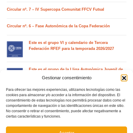
Circular nº. 7 – IV Supercopa Comunitat FFCV Futsal
Circular nº. 6 – Fase Autonómica de la Copa Federación
Este es el grupo VI y calendario de Tercera
Federación RFEF para la temporada 2026/2027
Este es el grupo de la Lliga Autonòmica Juvenil de
fútbol sala de la temporada 2026/2027
Gestionar consentimiento
Para ofrecer las mejores experiencias, utilizamos tecnologías como las
cookies para almacenar y/o acceder a la información del dispositivo. El
El calendario del grupo VI de Tercera Federación
consentimiento de estas tecnologías nos permitirá procesar datos como el
RFEF para la temporada 2026/27 se sorteará el
comportamiento de navegación o las identificaciones únicas en este sitio.
martes 4 de agosto
No consentir o retirar el consentimiento, puede afectar negativamente a
ciertas características y funciones.
Nuevo curso de Entrenador de fútbol Licencia UEFA
C que comenzará en noviembre 2026 (agotadas las
Aceptar