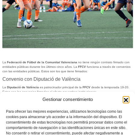
La
Federació de Fútbol de la Comunitat Valenciana
no tiene ningún contrato firmado con
entidades públicas durante los últimos cinco años. La
FFCV
funciona a través de convenios
con las entidades públicas. Estos son los que tiene firmados:
Convenio con Diputació de València
La
Diputació de València
es patrocinador principal de la
FFCV
desde la temporada 19-20.
Estos son los convenios firmados al efecto por ambas instituciones:
Gestionar consentimiento
Convenio FFCV - Diputació de València 24-25
Convenio FFCV - Diputació de València 23-24
Convenio FFCV - Diputació de València 22-23
Para ofrecer las mejores experiencias, utilizamos tecnologías como las
Convenio FFCV - Diputació de València 21-22
cookies para almacenar y/o acceder a la información del dispositivo. El
Convenio FFCV - Diputació de València 20-21
consentimiento de estas tecnologías nos permitirá procesar datos como el
Convenio FFCV - Diputació de València 19-20
comportamiento de navegación o las identificaciones únicas en este sitio.
Convenio con la Generalitat Valenciana
No consentir o retirar el consentimiento, puede afectar negativamente a