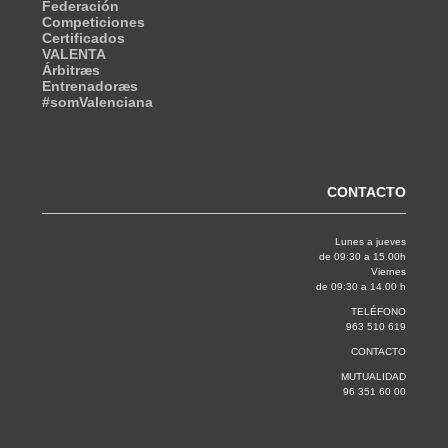
Federación
Competiciones
Certificados
VALENTA
Árbitræs
Entrenadoræs
#somValenciana
CONTACTO
Lunes a jueves
de 09:30 a 15.00h
Viernes
de 09:30 a 14.00 h
TELÉFONO
963 510 619
CONTACTO
MUTUALIDAD
96 351 60 00