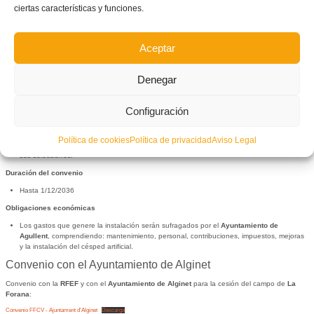
La
FFCV
y la
Generalitat Valenciana
han firmado un convenio por el cual el la
FFCV
se
ciertas características y funciones.
encarga de organizar los
XXXVIII Jocs Esportius de la Comunitat Valenciana
de
Futsal
y
el ente autonómico ayuda en los gastos con 9.000€:
Convenio FFCV - Generalitat Valenciana - Jocs Esportius
Descarga
Aceptar
Convenio con Ayuntamiento de Agullent
Convenio con la
RFEF
y con el
Ayuntamiento de Agullent
para la cesión del campo
Juan
Denegar
Vidal
:
Convenio FFCV - Ajuntament d'Agullent
Descarga
Configuración
Objeto del convenio
La instalación será de uso preferente, sin que el
Ayuntamiento
cobre importe alguno,
Política de cookies
Política de privacidad
Aviso Legal
para:
Agullent C.F.
; equipos federados de la localidad de
Agullent
, la
RFEF
, la
FFCV
y
sus selecciones.
Duración del convenio
Hasta 1/12/2036
Obligaciones económicas
Los gastos que genere la instalación serán sufragados por el
Ayuntamiento de
Agullent
, comprendiendo: mantenimiento, personal, contribuciones, impuestos, mejoras
y la instalación del césped artificial.
Convenio con el Ayuntamiento de Alginet
Convenio con la
RFEF
y con el
Ayuntamiento de Alginet
para la cesión del campo de
La
Forana
:
Convenio FFCV - Ajuntament d'Alginet
Descarga