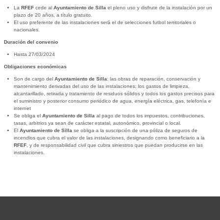
La
RFEF
cede al
Ayuntamiento de Silla
el pleno uso y disfrute de la instalación por un
plazo de 20 años, a título gratuito.
El uso preferente de las instalaciones será el de selecciones futbol territoriales o
nacionales.
Duración del convenio
Hasta 27/03/2024
Obligaciones económicas
Son de cargo del
Ayuntamiento de Silla
: las obras de reparación, conservación y
mantenimiento derivadas del uso de las instalaciones; los gastos de limpieza,
alcantarillado, retirada y tratamiento de residuos sólidos y todos los gastos precisos para
el suministro y posterior consumo periódico de agua, energía eléctrica, gas, telefonía e
internet
Se obliga el
Ayuntamiento de Silla
al pago de todos los impuestos, contribuciones,
tasas, arbitrios ya sean de carácter estatal, autonómico, provincial o local.
El
Ayuntamiento de Silla
se obliga a la suscripción de una póliza de seguros de
incendios que cubra el valor de las instalaciones, designando como beneficiario a la
RFEF
, y de responsabilidad civil que cubra siniestros que puedan producirse en las
instalaciones.