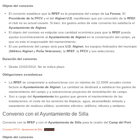
Objeto del convenio
El convenio establece que la
RFEF
es la propietaria del campo de
La Forana
. El
Presidente de la FFCV
y el del
Alginet U.D.
manifiestan que por concesión de la
RFEF
,
el club es su actual usuario. Si bien, los gastos antes de este convenio los satisfacía el
Ayuntamiento de Alginet.
El objeto del contrato es estipular una cantidad económica para que la
RFEF
pueda
ayudar económicamente al
Ayuntamiento de Alginet
en la conservación del campo, ya
que es este el responsable del mantenimiento.
El uso preferente del campo será para
U.D. Alginet
, los equipos federados del municipio
(
Atlético Alginet
y
Peña Veteranos
), la
RFEF
, la
FFCV
y sus selecciones.
Duración del convenio
Desde 22/02/2010. No se indica plazo.
Obligaciones económicas
La
RFEF
se compromete a subvencionar con un máximo de 12.000€ anuales contra
factura al
Ayuntamiento de Alginet
. La cantidad se destinará a satisfacer los gastos de
mantenimiento del campo y a subvencionar proyectos de remodelación de campo.
Son a cargo del
Ayuntamiento
los gastos que genere el mantenimiento de las
instalaciones, el coste de los servicios de limpieza, agua, alcantarillado retirada y
tratamiento de residuos sólidos, suministro eléctrico, teléfono, tributos y similares.
Convenio con el Ayuntamiento de Silla
Convenio con la
RFEF
y con el
Ayuntamiento de Silla
para la cesión del
Camp del Port
:
Convenio FFCV - Ajuntament de Silla
Descarga
Objeto del convenio