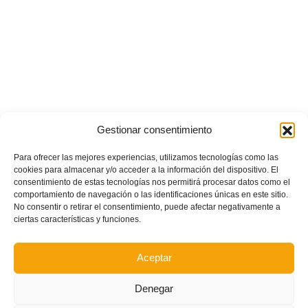
POSTS RECIENTES
Gestionar consentimiento
Para ofrecer las mejores experiencias, utilizamos tecnologías como las
Estos son los dos grupos y calendarios de Lliga
cookies para almacenar y/o acceder a la información del dispositivo. El
Comunitat para la temporada 2026/2027
consentimiento de estas tecnologías nos permitirá procesar datos como el
comportamiento de navegación o las identificaciones únicas en este sitio.
No consentir o retirar el consentimiento, puede afectar negativamente a
ciertas características y funciones.
Circular nº. 7 – IV Supercopa Comunitat FFCV Futsal
Aceptar
Circular nº. 6 – Fase Autonómica de la Copa Federación
Denegar
Este es el grupo VI y calendario de Tercera