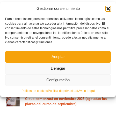
Circular nº. 6 – Fase Autonómica de la Copa Federación
Gestionar consentimiento
Para ofrecer las mejores experiencias, utilizamos tecnologías como las
Este es el grupo VI y calendario de Tercera
cookies para almacenar y/o acceder a la información del dispositivo. El
Federación RFEF para la temporada 2026/2027
consentimiento de estas tecnologías nos permitirá procesar datos como el
comportamiento de navegación o las identificaciones únicas en este sitio.
No consentir o retirar el consentimiento, puede afectar negativamente a
ciertas características y funciones.
Este es el grupo de la Lliga Autonòmica Juvenil de
fútbol sala de la temporada 2026/2027
Aceptar
Denegar
El calendario del grupo VI de Tercera Federación
RFEF para la temporada 2026/27 se sorteará el
martes 4 de agosto
Configuración
Política de cookies
Política de privacidad
Aviso Legal
Nuevo curso de Entrenador de fútbol Licencia UEFA
C que comenzará en noviembre 2026 (agotadas las
plazas del curso de septiembre)