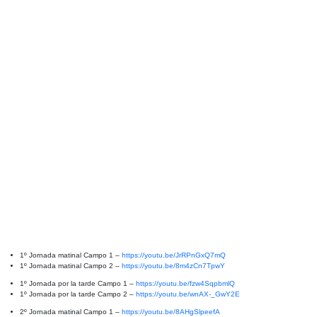
1º Jornada matinal Campo 1 –
https://youtu.be/JrRPnGxQ7mQ
1º Jornada matinal Campo 2 –
https://youtu.be/8m4zCn7TpwY
1º Jornada por la tarde Campo 1 –
https://youtu.be/fzw4SqpbmlQ
1º Jornada por la tarde Campo 2 –
https://youtu.be/wnAX-_GwY2E
2º Jornada matinal Campo 1 –
https://youtu.be/8AHgSlpeefA