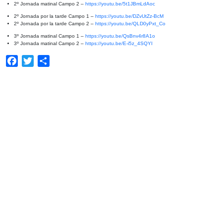
2º Jornada matinal Campo 2 –
https://youtu.be/5t1JBmLdAoc
2º Jornada por la tarde Campo 1 –
https://youtu.be/DZvUtZz-BcM
2º Jornada por la tarde Campo 2 –
https://youtu.be/QLD0yPxt_Co
3º Jornada matinal Campo 1 –
https://youtu.be/QsBnv4r8A1o
3º Jornada matinal Campo 2 –
https://youtu.be/E-i5z_4SQYI
Facebook
Twitter
Compartir