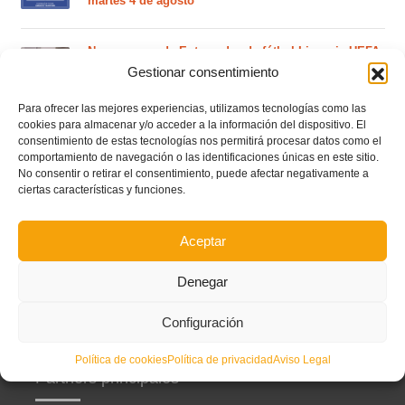
martes 4 de agosto
Nuevo curso de Entrenador de fútbol Licencia UEFA
C que comenzará en noviembre 2026 (agotadas las
Gestionar consentimiento
plazas del curso de septiembre)
Para ofrecer las mejores experiencias, utilizamos tecnologías como las
cookies para almacenar y/o acceder a la información del dispositivo. El
Circular nº. 5 – Normas generales de las competiciones
consentimiento de estas tecnologías nos permitirá procesar datos como el
territoriales de fútbol sala 2026-2027
comportamiento de navegación o las identificaciones únicas en este sitio.
No consentir o retirar el consentimiento, puede afectar negativamente a
ciertas características y funciones.
Curso de entrenador de fútbol UEFA B en Valencia,
Castellón y Alicante (comienzo el 20 de septiembre)
Aceptar
Denegar
Configuración
Política de cookies
Política de privacidad
Aviso Legal
Partners principales