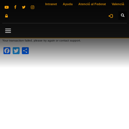
Intranet
Ayuda
Atenció al Federat
Valencià
Your transaction failed, please try again or contact support.
Facebook
Twitter
Compartir