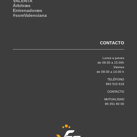
VALENTA
Árbitræs
Entrenadoræs
#somValenciana
CONTACTO
Lunes a jueves
de 09:30 a 15.00h
Viernes
de 09:30 a 14.00 h
TELÉFONO
963 510 619
CONTACTO
MUTUALIDAD
96 351 60 00