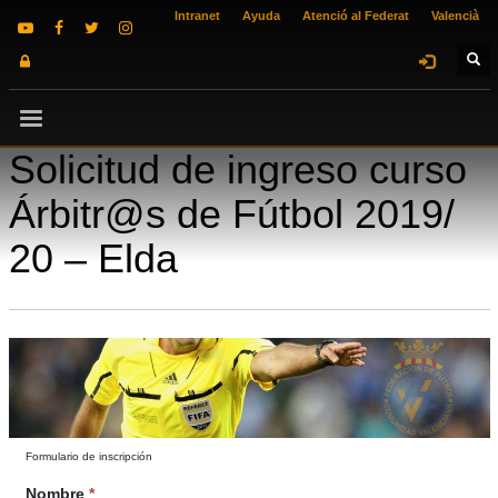
Intranet
Ayuda
Atenció al Federat
Valencià
Solicitud de ingreso curso
Árbitr@s de Fútbol 2019/
20 – Elda
Formulario de inscripción
Nombre
*