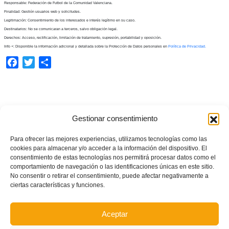
Responsable: Federación de Futbol de la Comunidad Valenciana.
Finalidad: Gestión usuarios web y solicitudes.
Legitimación: Consentimiento de los interesados e interés legítimo en su caso.
Destinatarios: No se comunicaran a terceros, salvo obligación legal.
Derechos: Acceso, rectificación, limitación de tratamiento, supresión, portabilidad y oposición.
Info +: Disponible la información adicional y detallada sobre la Protección de Datos personales en
Política de Privacidad.
Facebook
Twitter
Compartir
Gestionar consentimiento
Para ofrecer las mejores experiencias, utilizamos tecnologías como las
cookies para almacenar y/o acceder a la información del dispositivo. El
consentimiento de estas tecnologías nos permitirá procesar datos como el
comportamiento de navegación o las identificaciones únicas en este sitio.
No consentir o retirar el consentimiento, puede afectar negativamente a
ciertas características y funciones.
Aceptar