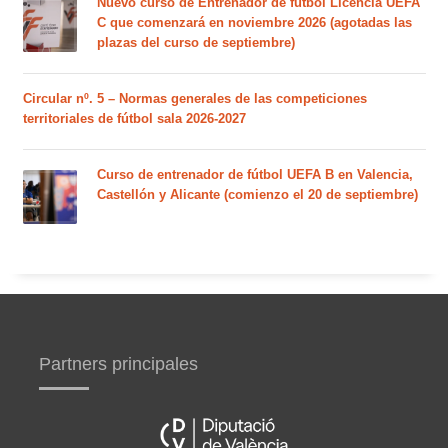
Nuevo curso de Entrenador de fútbol Licencia UEFA
C que comenzará en noviembre 2026 (agotadas las
plazas del curso de septiembre)
Circular nº. 5 – Normas generales de las competiciones
territoriales de fútbol sala 2026-2027
Curso de entrenador de fútbol UEFA B en Valencia,
Castellón y Alicante (comienzo el 20 de septiembre)
Partners principales