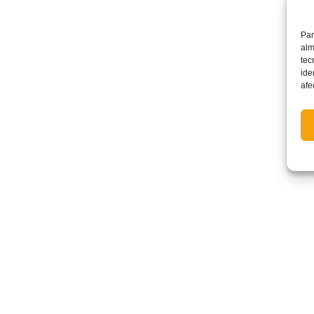
Par
alm
tec
ide
afe