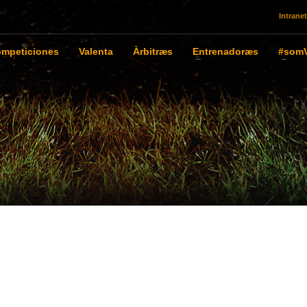
Intranet
mpeticiones
Valenta
Àrbitræs
Entrenadoræs
#somV