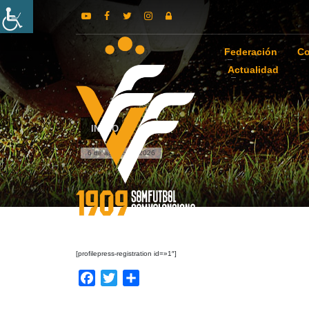
Federación
Co
Actualidad
INICIO
6 de agosto de 2026
[profilepress-registration id=»1″]
Facebook
Twitter
Compartir