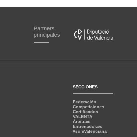
Partners
principales
SECCIONES
Federación
Competiciones
Certificados
VALENTA
Árbitræs
Entrenadoræs
#somValenciana