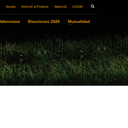
Ayuda
Atenció al Federat
Valencià
LOGIN
alenciana
Elecciones 2026
Mutualidad