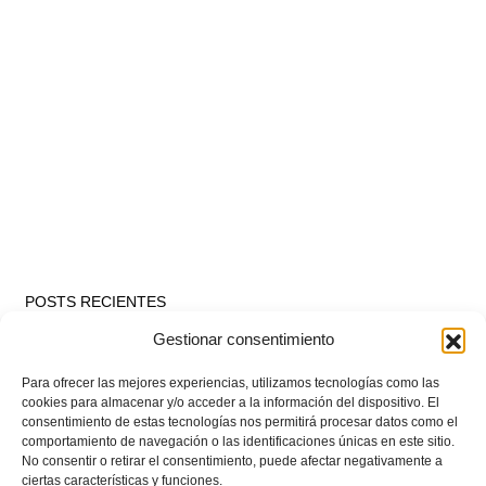
POSTS RECIENTES
Gestionar consentimiento
Estos son los dos grupos y calendarios de Lliga
Comunitat para la temporada 2026/2027
Para ofrecer las mejores experiencias, utilizamos tecnologías como las
cookies para almacenar y/o acceder a la información del dispositivo. El
consentimiento de estas tecnologías nos permitirá procesar datos como el
comportamiento de navegación o las identificaciones únicas en este sitio.
Circular nº. 7 – IV Supercopa Comunitat FFCV Futsal
No consentir o retirar el consentimiento, puede afectar negativamente a
ciertas características y funciones.