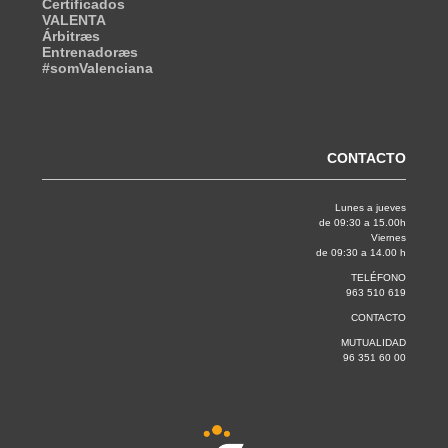
Certificados
VALENTA
Árbitræs
Entrenadoræs
#somValenciana
CONTACTO
Lunes a jueves
de 09:30 a 15.00h
Viernes
de 09:30 a 14.00 h
TELÉFONO
963 510 619
CONTACTO
MUTUALIDAD
96 351 60 00