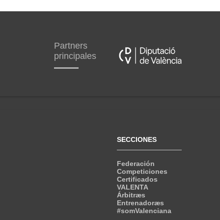
Partners
principales
SECCIONES
Federación
Competiciones
Certificados
VALENTA
Árbitræs
Entrenadoræs
#somValenciana