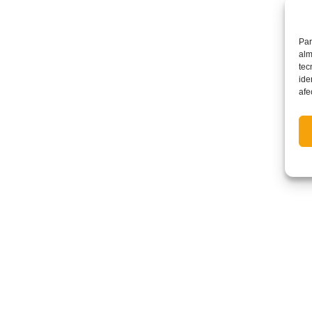
Par
alm
tec
ide
afe