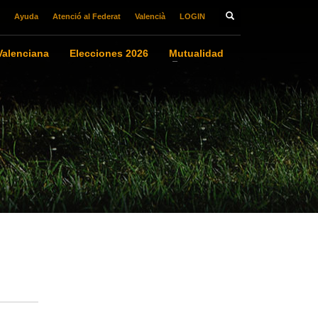
Ayuda
Atenció al Federat
Valencià
LOGIN
alenciana
Elecciones 2026
Mutualidad