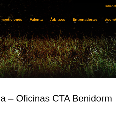
Intranet
mpeticiones
Valenta
Àrbitræs
Entrenadoræs
#somV
ria – Oficinas CTA Benidorm