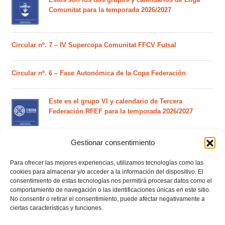
Comunitat para la temporada 2026/2027
Circular nº. 7 – IV Supercopa Comunitat FFCV Futsal
Circular nº. 6 – Fase Autonómica de la Copa Federación
Este es el grupo VI y calendario de Tercera
Federación RFEF para la temporada 2026/2027
Gestionar consentimiento
Este es el grupo de la Lliga Autonòmica Juvenil de
fútbol sala de la temporada 2026/2027
Para ofrecer las mejores experiencias, utilizamos tecnologías como las
cookies para almacenar y/o acceder a la información del dispositivo. El
consentimiento de estas tecnologías nos permitirá procesar datos como el
comportamiento de navegación o las identificaciones únicas en este sitio.
El calendario del grupo VI de Tercera Federación
No consentir o retirar el consentimiento, puede afectar negativamente a
RFEF para la temporada 2026/27 se sorteará el
ciertas características y funciones.
martes 4 de agosto