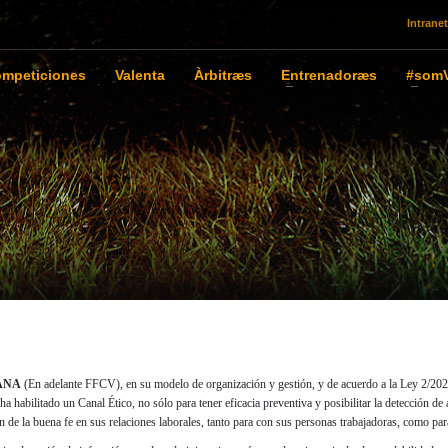
Intranet
mpeticiones
Valenta
Àrbitræs
Entrenadoræs
#somV
ANA
(En adelante FFCV), en su modelo de organización y gestión, y de acuerdo a la Ley 2/2023,
 habilitado un Canal Ético, no sólo para tener eficacia preventiva y posibilitar la detección de
 de la buena fe en sus relaciones laborales, tanto para con sus personas trabajadoras, como par