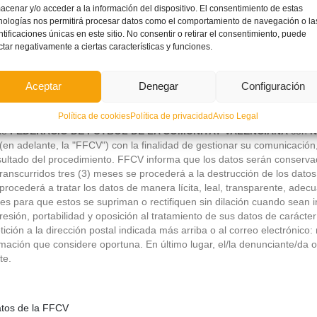
acenar y/o acceder a la información del dispositivo. El consentimiento de estas
nologías nos permitirá procesar datos como el comportamiento de navegación o la
ntificaciones únicas en este sitio. No consentir o retirar el consentimiento, puede
ctar negativamente a ciertas características y funciones.
Aceptar
Denegar
Configuración
Política de cookies
Política de privacidad
Aviso Legal
rmativa vigente y aplicable en Protección de Datos de Carácter Person
 de
FEDERACIÓ DE FUTBOL DE LA COMUNITAT VALENCIANA
con
N
(en adelante, la "FFCV") con la finalidad de gestionar su comunicación
esultado del procedimiento. FFCV informa que los datos serán conserva
anscurridos tres (3) meses se procederá a la destrucción de los datos 
procederá a tratar los datos de manera lícita, leal, transparente, adecu
 para que estos se supriman o rectifiquen sin dilación cuando sean i
upresión, portabilidad y oposición al tratamiento de sus datos de carác
ición a la dirección postal indicada más arriba o al correo electrónico:
ación que considere oportuna. En último lugar, el/la denunciante/da ot
te.
datos de la FFCV