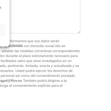
s
al, le informamos que sus datos serán
IF G46394466
con domicilio social sito en
, adoptar las medidas correctivas correspondientes
dor durante el plazo estrictamente necesario para
facilitados salvo que sean investigados en un
ada, pertinente, limitada, exacta y actualizada y se
nexactos. Usted podrá ejercer los derechos de
ter personal así como del consentimiento prestado
rgpd@ffcv.es
También podrá dirigirse a la
orga el consentimiento explícito para el