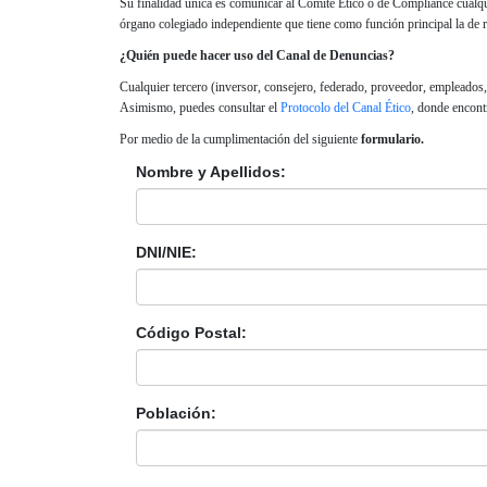
Su finalidad única es comunicar al Comité Ético o de Compliance cualqui
órgano colegiado independiente que tiene como función principal la de re
¿Quién puede hacer uso del Canal de Denuncias?
Cualquier tercero (inversor, consejero, federado, proveedor, empleados
Asimismo, puedes consultar el
Protocolo del Canal Ético
, donde encont
Por medio de la cumplimentación del siguiente
formulario.
Nombre y Apellidos:
DNI/NIE:
Código Postal:
Población: