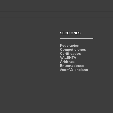
SECCIONES
Federación
Competiciones
Certificados
VALENTA
Árbitræs
Entrenadoræs
#somValenciana