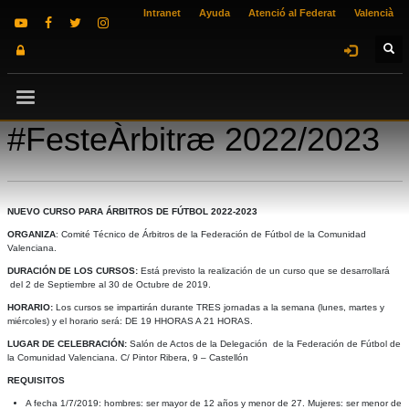
Intranet
Ayuda
Atenció al Federat
Valencià
#FesteÀrbitræ 2022/2023
NUEVO CURSO PARA ÁRBITROS DE FÚTBOL 2022-2023
ORGANIZA
: Comité Técnico de Árbitros de la Federación de Fútbol de la Comunidad
Valenciana.
DURACIÓN DE LOS CURSOS:
Está previsto la realización de un curso que se desarrollará
del 2 de Septiembre al 30 de Octubre de 2019.
HORARIO:
Los cursos se impartirán durante TRES jornadas a la semana (lunes, martes y
miércoles) y el horario será: DE 19 HHORAS A 21 HORAS.
LUGAR DE CELEBRACIÓN:
Salón de Actos de la Delegación de la Federación de
Fútbol de
la Comunidad Valenciana. C/ Pintor Ribera, 9 – Castellón
REQUISITOS
A fecha 1/7/2019: hombres: ser mayor de 12 años y menor de 27. Mujeres: ser menor de