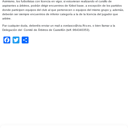
Asimismo, los futbolistas con licencia en vigor, si estuvieran realizando el cursillo de
aspirantes a árbitros, podrán dirigir encuentros de fútbol base, a excepción de los partidos
donde participen equipos del club al que pertenecen o equipos del mismo grupo y, además,
deberán ser siempre encuentros de inferior categoría a la de la licencia del jugador que
arbitre.
Par cualquier duda, deberéis enviar un mail a ovelasco@cta.ffcv.es, o bien llamar a la
Delegación del Comité de Árbitros de Castellón (telf.:964340353).
Facebook
Twitter
Compartir