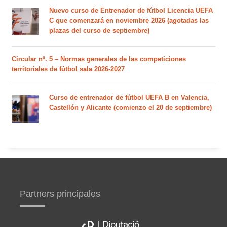
Nuevo curso de Entrenador de fútbol Licencia UEFA
C que comenzará en noviembre 2026 (agotadas las
plazas del curso de septiembre)
Circular nº. 5 – Normas generales de las competiciones
territoriales de fútbol sala 2026-2027
Curso de entrenador de fútbol UEFA B en Valencia,
Castellón y Alicante (comienzo el 20 de septiembre)
Partners principales