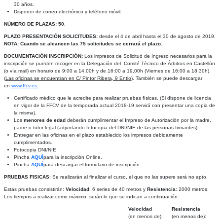
30 años.
Disponer de correo electrónico y teléfono móvil.
NÚMERO DE PLAZAS: 50
.
PLAZO PRESENTACIÓN SOLICITUDES:
desde el 4 de abril hasta el 30 de agosto de 2019.
NOTA: Cuando se alcancen las 75 solicitudes se cerrará el plazo.
DOCUMENTACIÓN INSCRIPCIÓN:
Los impresos de Solicitud de Ingreso
necesarios para la
inscripción se pueden recoger en la Delegación del Comité Técnico de Árbitros en Castellón
(o vía mail) en horario de 9:00 a 14,00h y de 16:00 a 19,00h (Viernes de 16:00 a 18:30h).
(
Las oficinas se encuentran en C/ Pintor Ribera, 9 Entlo
). También se puede descargar
en
www.ffcv.es.
Certificado médico que le acredite para realizar pruebas físicas. (Si dispone de licencia
en vigor de la FFCV de la temporada actual 2018-19 servirá con presentar una copia de
la misma).
Los
menores de edad
deberán cumplimentar el Impreso de Autorización por la madre,
padre o tutor legal (adjuntando fotocopia del DNI/NIE de las personas firmantes).
Entregar en las oficinas en el plazo establecido los impresos debidamente
cumplimentados.
Fotocopia DNI/NIE.
Pincha
AQUÍ
para la inscripción Online.
Pincha
AQUÍ
para descargar el formulario de inscripción.
PRUEBAS FISICAS
: Se realizarán al finalizar el curso, el que no las supere será no apto.
Estas pruebas consistirán:
Velocidad
: 6 series de 40 metros y
Resistencia
: 2000 metros.
Los tiempos a realizar como máximo serán lo que se indican a continuación
:
Velocidad
Resistencia
(en menos de):
(en menos de):