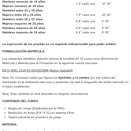
Hombres menores de 16 años
7,2” cada una
10’ 30“
Mujeres menores de 19 años
Hombres entre 16 y 18 años
Mujeres entre 19 y 24 años
7,0” cada una
10’ 00”
Hombres entre 18 y 22 años
6,8” cada una
9’ 30”.
Mujeres mayores de 24 años
Hombres mayores de 22 años
6,6” cada una
9’ 00”.
Hombres mayores de 24 años
6,4” cada una
8’ 30”.
La superación de las pruebas es un requisito indispensable para poder arbitrar.
FORMALIZACIÓN MATRÍCULA:
Los aspirantes admitidos deberán abonar la cantidad de 10 euros como Derechos de
Matrícula y Material para la Formación en la siguiente cuenta bancaria:
ES74 0081 1518 94 0001603968 (Banco Sabadell)
Nota: En Concepto habrá que figurar los
Apellidos y el nombre
(en ese orden) del
interesado en la realización del curso y presentar vía mail el resguardo del recibo bancario en
el plazo establecido.
Nota: Esta cantidad no será devuelta en ninguna circunstancia.
CONTENIDO DEL CURSO
Reglas de Juego (Publicadas por la FIFA).
Redacción de Actas (F-8 / F-11) en sistema Fénix
Clases prácticas en el terreno de juego.
MATERIAL