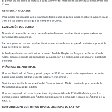
El primer día de clase se dotará a cada alumno del material necesario para el desarrollo del
Curso.
ASISTENCIA A CLASES
Para poder presentarse a los exámenes finales será requisito indispensable la asistencia al
75% de las clases de las que se compone el Curso.
EVALUACIÓN DEL CURSO
Durante el desarrollo del curso se realizarán diversas pruebas técnicas para valorar los
conocimientos adquiridos.
La no superación de las pruebas técnicas mencionadas en el párrafo anterior supondrá la
baja definitiva del curso.
Al finalizar el curso se realizará un examen final de Reglas de Juego y de Redacción de
Actas, siendo requisito indispensable la superación de ambos para conseguir el aprobado
del curso.
PRÁCTICAS DE ARBITRAJE
Una vez finalizado el Curso y previo pago de 50 €, se dotará del equipamiento deportivo
básico para poder arbitrar (excepto silbato y cronómetro).
Será imprescindible la superación del Reconocimiento Médico realizado por parte de la
Mutualidad para poder arbitrar.
Una vez superado el curso, los árbitros dirigirán partidos de Fútbol-8 oficiales y en los
primeros serán tutelados por Árbitros Colaboradores del Comité Técnico de Árbitros de la
F.F.C.V.
COMPATIBILIDAD CON OTROS TIPO DE LICENCIAS DE LA FFCV