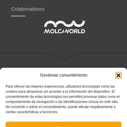
Colaboradores
Gestionar consentimiento
SECCIONES
Para ofrecer las mejores experiencias, utilizamos tecnologías como las
Federación
cookies para almacenar y/o acceder a la información del dispositivo. El
Competiciones
consentimiento de estas tecnologías nos permitirá procesar datos como el
Certificados
comportamiento de navegación o las identificaciones únicas en este sitio.
VALENTA
No consentir o retirar el consentimiento, puede afectar negativamente a
Árbitræs
ciertas características y funciones.
Entrenadoræs
#somValenciana