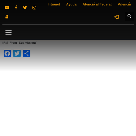
Intranet
Ayuda
Atenció al Federat
Valencià
[RM_Front_Submissions]
Facebook
Twitter
Compartir