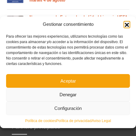
martes 4 de agosto
Nuevo curso de Entrenador de fútbol Licencia UEFA
C que comenzará en noviembre 2026 (agotadas las
Gestionar consentimiento
plazas del curso de septiembre)
Para ofrecer las mejores experiencias, utilizamos tecnologías como las
cookies para almacenar y/o acceder a la información del dispositivo. El
Circular nº. 5 – Normas generales de las competiciones
consentimiento de estas tecnologías nos permitirá procesar datos como el
territoriales de fútbol sala 2026-2027
comportamiento de navegación o las identificaciones únicas en este sitio.
No consentir o retirar el consentimiento, puede afectar negativamente a
ciertas características y funciones.
Curso de entrenador de fútbol UEFA B en Valencia,
Castellón y Alicante (comienzo el 20 de septiembre)
Aceptar
Denegar
Configuración
Política de cookies
Política de privacidad
Aviso Legal
Partners principales