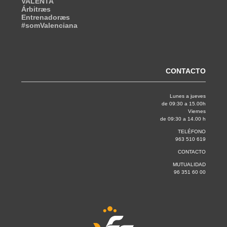
VALENTA
Árbitræs
Entrenadoræs
#somValenciana
CONTACTO
Lunes a jueves
de 09:30 a 15.00h
Viernes
de 09:30 a 14.00 h
TELÉFONO
963 510 619
CONTACTO
MUTUALIDAD
96 351 60 00