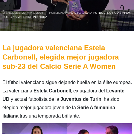
MIÉRCOLES, 20 MAYO 2026
/
PUBLICADO EN
ACTUALIDAD
,
FUTBOL
,
NOTICIAS FFCV
,
NOTICIAS VALENTA
,
PORTADA
La jugadora valenciana Estela
Carbonell, elegida mejor jugadora
sub-23 del Calcio Serie A Women
El fútbol valenciano sigue dejando huella en la élite europea.
La valenciana
Estela Carbonell
, exjugadora del
Levante
UD
y actual futbolista de la
Juventus de Turín
, ha sido
elegida mejor jugadora joven de la
Serie A femenina
italiana
tras una temporada brillante.