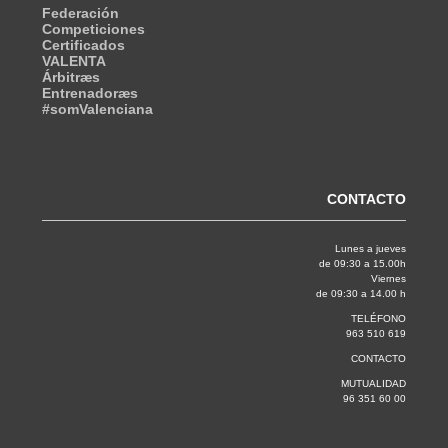
Federación
Competiciones
Certificados
VALENTA
Árbitræs
Entrenadoræs
#somValenciana
CONTACTO
Lunes a jueves
de 09:30 a 15.00h
Viernes
de 09:30 a 14.00 h
TELÉFONO
963 510 619
CONTACTO
MUTUALIDAD
96 351 60 00