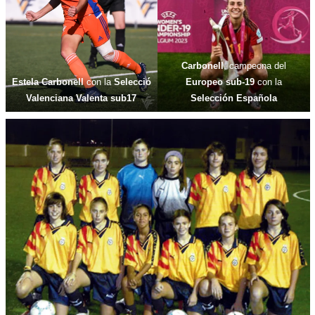
Carbonell
, campeona del
Estela Carbonell
con la
Selecció
Europeo sub-19
con la
Valenciana Valenta sub17
Selección Española