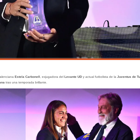
valenciana
Estela Carbonell
, exjugadora del
Levante UD
y actual futbolista de la
Juventus de Tu
ana
tras una temporada brillante.