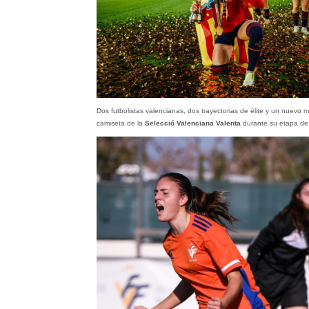
Dos futbolistas valencianas, dos trayectorias de élite y un nuevo m
camiseta de la
Selecció Valenciana Valenta
durante su etapa de f