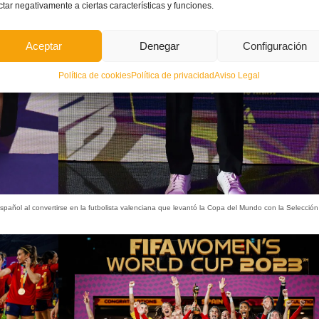
ctar negativamente a ciertas características y funciones.
Aceptar
Denegar
Configuración
Política de cookies
Política de privacidad
Aviso Legal
español al convertirse en la futbolista valenciana que levantó la Copa del Mundo con la Selección