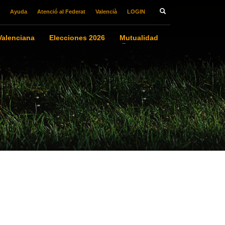
Ayuda
Atenció al Federat
Valencià
LOGIN
alenciana
Elecciones 2026
Mutualidad