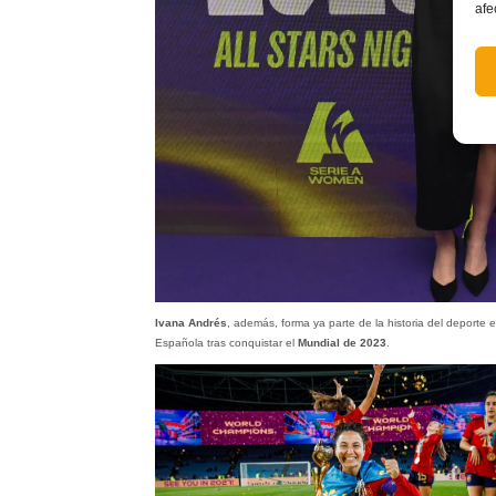
afe
Ivana Andrés
, además, forma ya parte de la historia del deporte 
Española tras conquistar el
Mundial de 2023
.