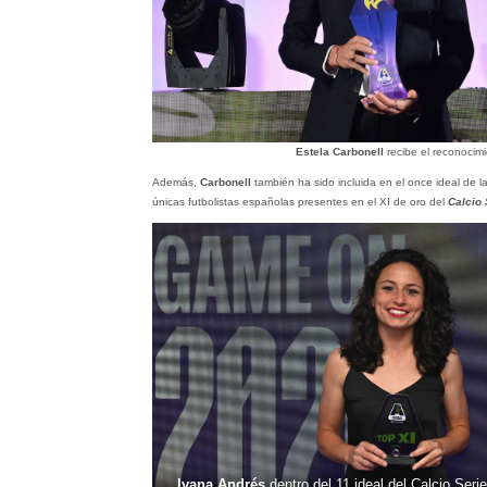
Estela Carbonell
recibe el reconocim
Además,
Carbonell
también ha sido incluida en el once ideal de 
únicas futbolistas españolas presentes en el XI de oro del
Calcio
Ivana Andrés
dentro del 11 ideal del Calcio Ser