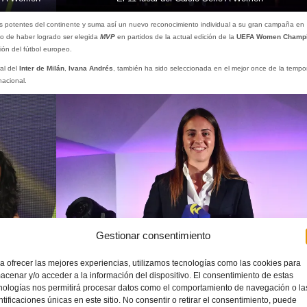
s potentes del continente y suma así un nuevo reconocimiento individual a su gran campaña en
to de haber logrado ser elegida
MVP
en partidos de la actual edición de la
UEFA Women Champ
ón del fútbol europeo.
ral del
Inter de Milán
,
Ivana Andrés
, también ha sido seleccionada en el mejor once de la temp
nacional.
Gestionar consentimiento
a ofrecer las mejores experiencias, utilizamos tecnologías como las cookies para
acenar y/o acceder a la información del dispositivo. El consentimiento de estas
nologías nos permitirá procesar datos como el comportamiento de navegación o la
ntificaciones únicas en este sitio. No consentir o retirar el consentimiento, puede