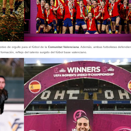
otivo de orgullo para el fútbol de la
Comunitat Valenciana
. Además, ambas futbolistas defendier
ormación, reflejo del talento surgido del fútbol base valenciano.