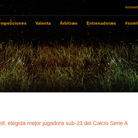
Intranet
mpeticiones
Valenta
Àrbitræs
Entrenadoræs
#somV
l, elegida mejor jugadora sub-23 del Calcio Serie A