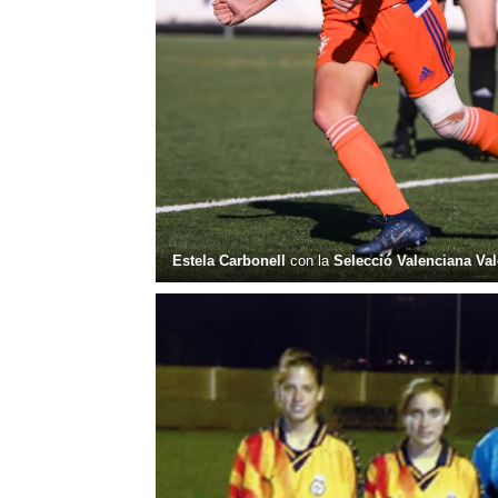
Estela Carbonell
con la
Selecció Valenciana Va