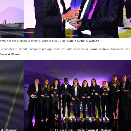
iento por ser elegida la mejor jugadora sub-23 del
Calcio Serie A Women
la competición, donde comparte protagonismo con otra valenciana,
Ivana Andrés
. Ambas son las
 Serie A Women
.
ie A Women
El 11 ideal del Calcio Serie A Women