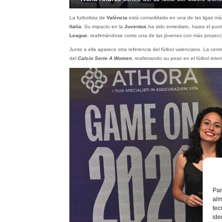
La futbolista de
València
está consolidada en una de las ligas má
Italia
. Su impacto en la
Juventus
ha sido inmediato, hasta el pun
League
, reafirmándose como una de las jóvenes con más proyecci
Junto a ella aparece otra referencia del fútbol valenciano. La cent
del
Calcio Serie A Women
, reafirmando su peso en el fútbol inter
Par
alm
tec
ide