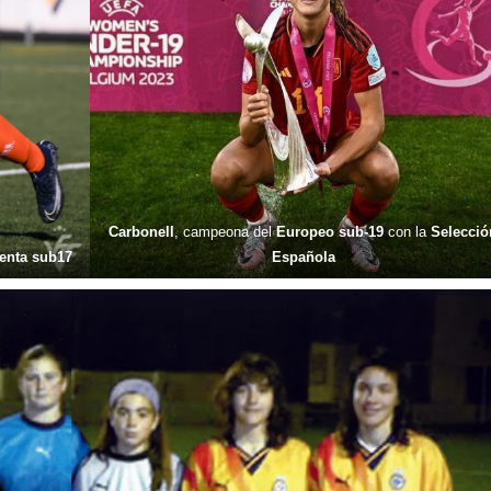
Carbonell
, campeona del
Europeo sub-19
con la
Selecció
lenta sub17
Española