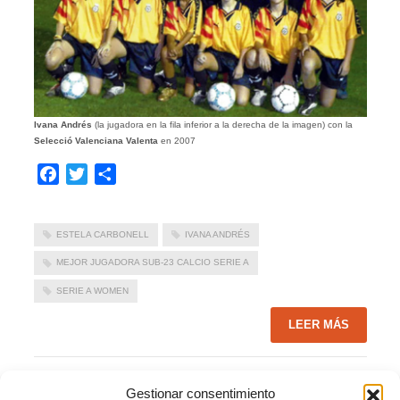
Ivana Andrés
(la jugadora en la fila inferior a la derecha de la imagen) con la
Selecció Valenciana
Valenta
en 2007
Facebook
Twitter
Compartir
ESTELA CARBONELL
IVANA ANDRÉS
MEJOR JUGADORA SUB-23 CALCIO SERIE A
SERIE A WOMEN
LEER MÁS
PUBLICADO EN
ACTUALIDAD
,
FUTBOL
,
NOTICIAS FFCV
,
NOTICIAS
VALENTA
,
PORTADA
Gestionar consentimiento