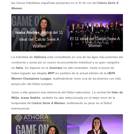
las únicas futbolistas españolas presentes en el XI de oro del
Calcio Serie A
Women
.
Ivana Andrés
dentro del 11
El 11 ideal del Calcio Serie A
ideal del Calcio Serie A
Women
Women
La futbolista de
València
está consolidada en una de las ligas más potentes del
continente y suma así un nuevo reconocimiento individual a su gran campaña
en
Italia
. Su impacto en la
Juventus
ha sido inmediato, hasta el punto de
haber logrado ser elegida
MVP
en partidos de la actual edición de la
UEFA
Women Champions League
, reafirmándose como una de las jóvenes con más
proyección del fútbol europeo.
Junto a ella aparece otra referencia del fútbol valenciano. La central del
Inter de
Milán
,
Ivana Andrés
, también ha sido seleccionada en el mejor once de la
temporada del
Calcio Serie A Women
, reafirmando su peso en el fútbol
internacional.