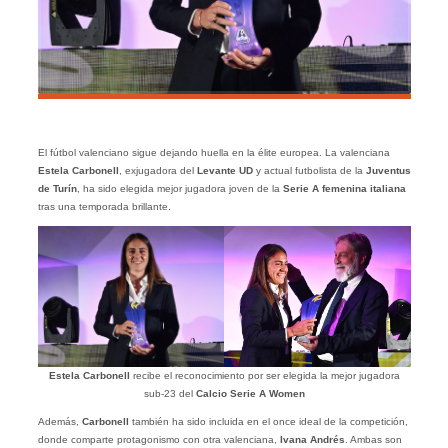
El fútbol valenciano sigue dejando huella en la élite europea. La valenciana
Estela Carbonell
, exjugadora del
Levante UD
y actual futbolista de la
Juventus
de Turín
, ha sido elegida mejor jugadora joven de la
Serie A femenina italiana
tras una temporada brillante.
Estela Carbonell
recibe el reconocimiento por ser elegida la mejor jugadora
sub-23 del
Calcio Serie A Women
Además,
Carbonell
también ha sido incluida en el once ideal de la competición,
donde comparte protagonismo con otra valenciana,
Ivana Andrés
. Ambas son