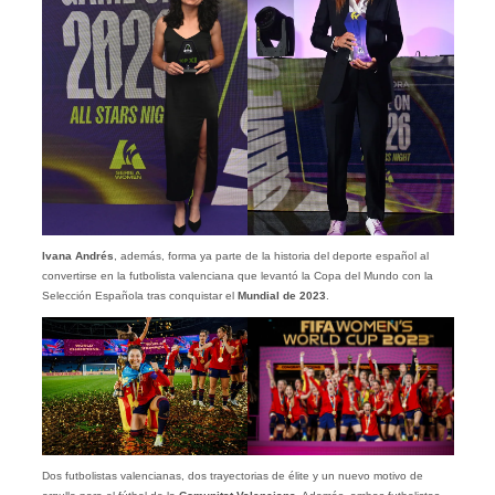
Ivana Andrés
, además, forma ya parte de la historia del deporte español al
convertirse en la futbolista valenciana que levantó la Copa del Mundo con la
Selección Española tras conquistar el
Mundial de 2023
.
Dos futbolistas valencianas, dos trayectorias de élite y un nuevo motivo de