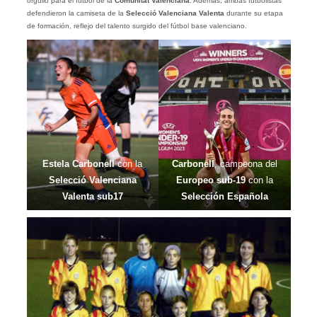
orgullo para el fútbol de la
Comunitat Valenciana
. Además, ambas futbolistas
defendieron la camiseta de la
Selecció Valenciana Valenta
durante su etapa
de formación, reflejo del talento surgido del fútbol base valenciano.
Estela Carbonell
con la
Carbonell
, campeona del
Selecció Valenciana
Europeo sub-19
con la
Valenta sub17
Selección Española