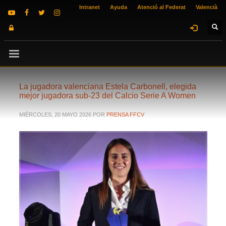
Intranet
Ayuda
Atenció al Federat
Valencià
La jugadora valenciana Estela Carbonell, elegida
mejor jugadora sub-23 del Calcio Serie A Women
MIÉRCOLES, 20 MAYO 2026
POR
PRENSA FFCV