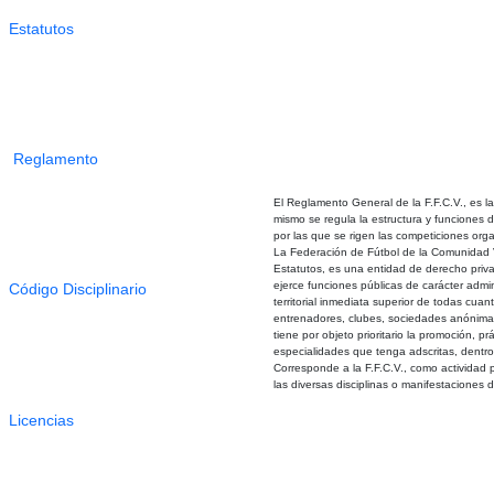
Estatutos
Reglamento
El Reglamento General de la F.F.C.V., es la
mismo se regula la estructura y funciones d
por las que se rigen las competiciones orga
La Federación de Fútbol de la Comunidad V
Estatutos, es una entidad de derecho priva
ejerce funciones públicas de carácter admini
Código Disciplinario
territorial inmediata superior de todas cuant
entrenadores, clubes, sociedades anónimas 
tiene por objeto prioritario la promoción, pr
especialidades que tenga adscritas, dentro 
Corresponde a la F.F.C.V., como actividad p
las diversas disciplinas o manifestaciones d
Licencias