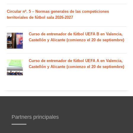
Circular nº. 5 – Normas generales de las competiciones
territoriales de fútbol sala 2026-2027
Curso de entrenador de fútbol UEFA B en Valencia,
Castellón y Alicante (comienzo el 20 de septiembre)
Curso de entrenador de fútbol UEFA A en Valencia,
Castellón y Alicante (comienzo el 20 de septiembre)
Partners principales