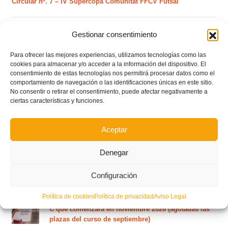
Circular nº. 7 – IV Supercopa Comunitat FFCV Futsal
Circular nº. 6 – Fase Autonómica de la Copa Federación
Gestionar consentimiento
Para ofrecer las mejores experiencias, utilizamos tecnologías como las
Este es el grupo VI y calendario de Tercera
cookies para almacenar y/o acceder a la información del dispositivo. El
Federación RFEF para la temporada 2026/2027
consentimiento de estas tecnologías nos permitirá procesar datos como el
comportamiento de navegación o las identificaciones únicas en este sitio.
No consentir o retirar el consentimiento, puede afectar negativamente a
ciertas características y funciones.
Este es el grupo de la Lliga Autonòmica Juvenil de
fútbol sala de la temporada 2026/2027
Aceptar
El calendario del grupo VI de Tercera Federación
Denegar
RFEF para la temporada 2026/27 se sorteará el
martes 4 de agosto
Configuración
Política de cookies
Política de privacidad
Aviso Legal
Nuevo curso de Entrenador de fútbol Licencia UEFA
C que comenzará en noviembre 2026 (agotadas las
plazas del curso de septiembre)