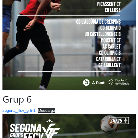
Grup 6
segona_ffcv_gr6-1
Descarga