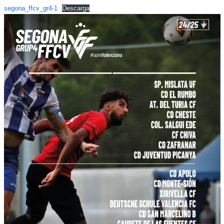
segona_ffcv_gr4-1
Descarga