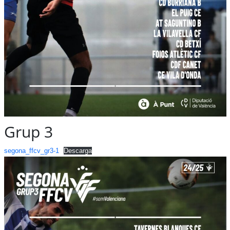
Grup 3
segona_ffcv_gr3-1
Descarga