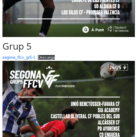
Grup 5
segona_ffcv_gr5-1
Descarga