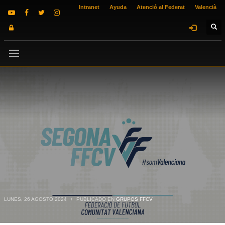
Intranet
Ayuda
Atenció al Federat
Valencià
LUNES, 26 AGOSTO 2024
/
PUBLICADO EN
GRUPOS FFCV