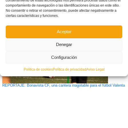
consentimiento de estas tecnologías nos permitirá procesar datos como el
comportamiento de navegación o las identificaciones únicas en este sitio.
| FUTSAL | El Levante no pudo con Viña Albali (3-2) y cayó en los
No consentir o retirar el consentimiento, puede afectar negativamente a
Octavos de Copa del Rey
ciertas características y funciones.
Aceptar
Denegar
Configuración
Política de cookies
Política de privacidad
Aviso Legal
REPORTAJE: Bonavista CF, una cantera inagotable para el fútbol Valenta