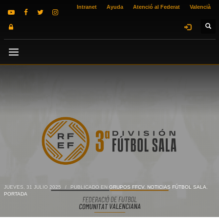
Intranet
Ayuda
Atenció al Federat
Valencià
JUEVES, 31 JULIO 2025
/
PUBLICADO EN
GRUPOS FFCV
,
NOTICIAS FÚTBOL SALA
,
PORTADA