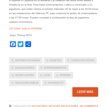
si superan a Cataluña en la semifinal y al campeón del duelo entre Madrid y
Andalucía en la final. Para estos entrenamientos, Lafora a convocado a 21
jugadores, que están citados el próximo miércoles 16 de mayo a las 16:00 horas
en las instalaciones del Valencia CF, para comenzar la sesión de entrenamiento
a las 17:00 horas. Puedes consultar a continuación la lista de jugadores
cadetes convocados:
15ª CONV. SUB-16 PATERNA
Autor: Prensa FFCV
Facebook
Twitter
Compartir
ANTONIO PUCHADES
CADETES
CIUDAD DEPORTIVA
CONVOCATORIA
ENTRENAMIENTOS
JAVIER LAFORA
LISTA
PATERNA
SELECCIÓN SUB-16
VALENCIA CF
LEER MÁS
PUBLICADO EN
ACTUALIDAD
,
NOTICIAS SELECCIONES
NO COMMENTS