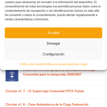
cookies para almacenar y/o acceder a la información del dispositivo. El
consentimiento de estas tecnologías nos permitirá procesar datos como el
comportamiento de navegación o las identificaciones únicas en este sitio.
No consentir o retirar el consentimiento, puede afectar negativamente a
ciertas características y funciones.
Aceptar
POSTS RECIENTES
Denegar
Ferran Torres se da un baño de masas y se convierte
en el embajador de la Comunitat Valenciana
Configuración
Política de cookies
Política de privacidad
Aviso Legal
Estos son los dos grupos y calendarios de Lliga
Comunitat para la temporada 2026/2027
Circular nº. 7 – IV Supercopa Comunitat FFCV Futsal
Circular nº. 6 – Fase Autonómica de la Copa Federación