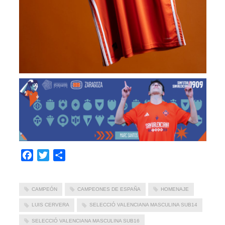
Facebook
Twitter
Compartir
CAMPEÓN
CAMPEONES DE ESPAÑA
HOMENAJE
LUIS CERVERA
SELECCIÓ VALENCIANA MASCULINA SUB14
SELECCIÓ VALENCIANA MASCULINA SUB16