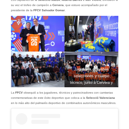
su vez el trofeo de campeón a
Cervera
, que estuvo acompañado por el
presidente de la
FFCV Salvador Gomar
.
Jugadores de ambas
selecciones y cuerpo
técnico, junto a Cervera y
Gomar.
La
FFCV
obsequió a los jugadores, técnicos y patrocinadores con camisetas
conmemorativas de este éxito deportivo que coloca a la
Selecció Valenciana
en lo más alto del palmarés deportivo de combinados autonómicos masculinos.