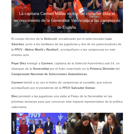
La capitana Carmen Matas recibió del conseller Díez el
reconocimiento de la Generalitat Valenciana a las campeonas
de España.
El cuerpo técnico de la
Selecció
, encabezado por el seleccionador
Luis
Sánchez
, junto a los familiares de las jugadoras y dos de los patrocinadores de
la
FFCV
–
Molca
World
y
Realturf-
, acompañaron a las campeonas en este
emotivo acto.
Pepe Díez
entregó a
Carmen
, capitana de la Selecció Autonómica sub-14, un
obsequio de la
Generalitat
por el éxito cosechado en la
Primera División
del
Campeonato Nacional de Selecciones Autonómicas
.
Carmen
brindó a su vez el trofeo de campeonas al
conseller, que estuvo
acompañado por el presidente de la
FFCV Salvador Gomar
.
Díez
prometió a las jugadoras una visita al Palau de la Generalitat en las
próximas semanas para que conozcan este espacio representativo de la política
valenciana.