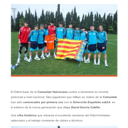
El fútbol base de la
Comunitat Valenciana
vuelve a demostrar su enorme
potencial a nivel nacional. Diez jugadores que militan en clubes de la
Comunitat
han sido
convocados por primera vez
con la
Selección Española sub14
, en
el estreno de la nueva generación que dirige
David García Cubillo
.
Una
cifra histórica
que refuerza el excelente momento del fútbol formativo
valenciano y el trabajo constante de clubes y técnicos.