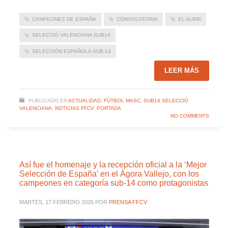
CAMPEONES DE ESPAÑA
CONVOCATORIA
EL ALBIR
SELECCIÓ VALENCIANA SUB14
SELECCIÓN ESPAÑOLA SUB-14
LEER MÁS
PUBLICADO EN
ACTUALIDAD
,
FÚTBOL MASC. SUB14 SELECCIÓ
VALENCIANA
,
NOTICIAS FFCV
,
PORTADA
NO COMMENTS
Así fue el homenaje y la recepción oficial a la ‘Mejor
Selección de España’ en el Ágora Vallejo, con los
campeones en categoría sub-14 como protagonistas
MARTES, 17 FEBRERO 2026
POR
PRENSA FFCV