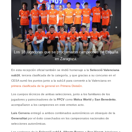
Los 18 jugadores que se proclamaron campeones de España
en Zaragoza.
En esta recepción oficial también se rindió homenaje a la
Selecció Valenciana
sub16
, tercera clasificada de la categoría, y que gracias a su concurso en el
CESA sumó los puntos junto a la sub14 para convertir a la Valenciana en
primera clasificada de la general en Primera División.
Los cuerpos técnicos de ambas selecciones, junto a los familiares de los
jugadores y patrocinadores de la
FFCV
como
Molca
World
y
San Benedetto
,
acompañaron a los campeones en este emotivo acto.
Luis Cervera
entregó a ambos combinados autonómicos un obsequio de la
Generalitat
por el éxito cosechados en los campeonatos nacionales de
selecciones autonómicas.
Los capitanes de la
Selecció sub14
,
Alberto Barres
e
Iker Vicent
, brindaron a