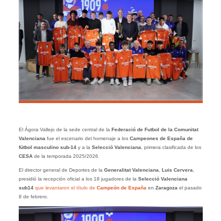
El Ágora Vallejo de la sede central de la
Federació de Futbol de la Comunitat
Valenciana
fue el escenario del homenaje a los
Campeones de España de
fútbol masculino sub-14
y a la
Selecció Valenciana
, primera clasificada de los
CESA
de la temporada 2025/2026.
El director general de Deportes de la
Generalitat Valenciana
,
Luis Cervera
,
presidió la recepción oficial a los 18 jugadores de la
Selecció Valenciana
sub14
que levantaron el título de
Campeón de España
en
Zaragoza
el pasado
8 de febrero.