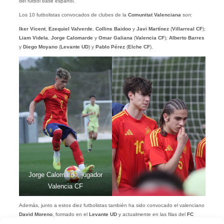
del fútbol base español.
Los 10 futbolistas convocados de clubes de la
Comunitat Valenciana
son:
Iker Vicent
,
Ezequiel Valverde
,
Collins Baidoo
y
Javi Martínez
(
Villarreal CF
);
Liam Videla
,
Jorge Calomarde
y
Omar Galiana
(
Valencia CF
);
Alberto Barres
y
Diego Moyano
(
Levante UD
) y
Pablo Pérez
(
Elche CF
).
Jorge Calomarde, jugador
Valencia CF
Además, junto a estos diez futbolistas también ha sido convocado el valenciano
David Moreno
, formado en el
Levante UD
y actualmente en las filas del
FC
Barcelona
, aunque en su caso ya compite fuera de clubes de la
Comunitat