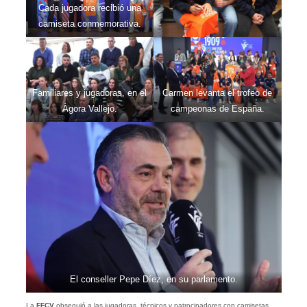
Cada jugadora recibió una
camiseta conmemorativa.
Familiares y jugadoras, en el
Carmen levanta el trofeo de
Àgora Vallejo.
campeonas de España.
El conseller Pepe Díez, en su parlamento.
La
FFCV
obsequió a las jugadoras, técnicos y patrocinadores con camisetas