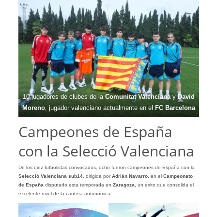
10 jugadores de clubes de la
Comunitat Valenciana
y
David
Moreno
, jugador valenciano actualmente en el
FC Barcelona
Campeones de España
con la Selecció Valenciana
De los diez futbolistas convocados, ocho fueron campeones de España
con la
Selecció Valenciana sub14
, dirigida por
Adrián Navarro
, en el
Campeonato
de España
disputado esta temporada en
Zaragoza
, un éxito que consolida el
excelente nivel de la cantera autonómica.