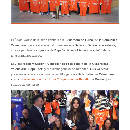
El Ágora Vallejo de la sede central de la
Federació de Futbol de la Comunitat
Valenciana
fue el escenario del homenaje a la
Selecció Valenciana Valenta,
que se proclamó
campeona de España de fútbol femenino sub-14
de la
temporada 2025/2026.
El
Vicepresident Segon
y
Conseller de Presidència de la Generalitat
Valenciana
,
Pepe Díez
, y el director general de Deportes,
Luis Cervera
,
presidieron la recepción oficial a las 18 jugadoras de la
Selecció Valenciana
sub14
que levantaron el título de
Campeonas de España
en
Torrevieja
el
pasado 22 de marzo.