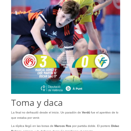
Toma y daca
La final no defraudó desde el inicio. Un paradón de
Verdú
fue el aperitivo de lo
que estaba por venir.
La réplica llegó en las botas de
Marcos Ros
por partida doble. El portero
Didac