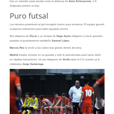
tras un soberbio pase picado entre la defensa de
Asier Echezarreta
. 1-0.
Golpeaba primero el rival.
Puro futsal
Los minutos posteriores al gol encajado fueron para enmarcar. El equipo generó
ocasiones suficientes para haber igualado pronto.
Dos disparos de
Óscar
y un remate de
Hugo Ayelo
obligaron a hacer grandes
paradas al guardamenta madrileño
Samuel López
.
Marcos Ros
la envió a las nubes tras girarse dentro del área.
Madrid
estaba cómodo en su guarida y sólo la abandonaba para hacer daño
en rápidas transiciones. Un pie milagroso de
Verdú
salvó el 2-0 cuando ya lo
celebraba
Jorge
Zumárraga
.