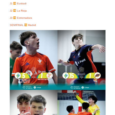
J1
Euskadi
J2
La Rioja
J3
Extremadura
SEMIFINAL
Madrid