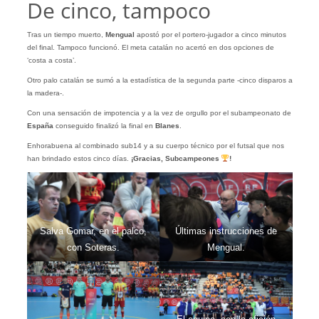
De cinco, tampoco
Tras un tiempo muerto,
Mengual
apostó por el portero-jugador a cinco minutos
del final. Tampoco funcionó. El meta catalán no acertó en dos opciones de
‘costa a costa’.
Otro palo catalán se sumó a la estadística de la segunda parte -cinco disparos a
la madera-.
Con una sensación de impotencia y a la vez de orgullo por el subampeonato de
España
conseguido finalizó la final en
Blanes
.
Enhorabuena al combinado sub14 y a su cuerpo técnico por el futsal que nos
han brindado estos cinco días.
¡Gracias, Subcampeones
!
Salva Gomar, en el palco,
Últimas instrucciones de
con Soteras.
Mengual.