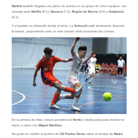
Madrid
también llegaba con pleno de puntos en su grupo de cinco equipos, con
victorias ante
Melilla
(8-1),
Navarra
(7-3),
Región de Murcia
(3-0) y
Andalucía
(5-1).
Y el partido no defraudó desde el inicio. La
Selecció
salió dominante, llevando
la batuta, proponiendo ante un rival cerrado atrás buscando las contras.
En la primera de ellas, estuvo providencial
Verdú
a media pista para resolver el
mano a mano con
Miguel Martínez
.
No pudo en cambio el portero de
CD Paidos Denia
salvar el remate de
Mateo