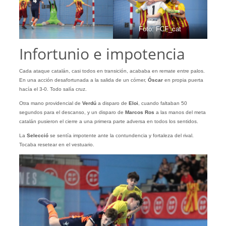
Foto: FCF_cat
Infortunio e impotencia
Cada ataque catalán, casi todos en transición, acababa en remate entre palos.
En una acción desafortunada a la salida de un córner,
Óscar
en propia puerta
hacía el 3-0. Todo salía cruz.
Otra mano providencial de
Verdú
a disparo de
Eloi
, cuando faltaban 50
segundos para el descanso, y un disparo de
Marcos Ros
a las manos del meta
catalán pusieron el cierre a una primera parte adversa en todos los sentidos.
La
Selecció
se sentía impotente ante la contundencia y fortaleza del rival.
Tocaba resetear en el vestuario.