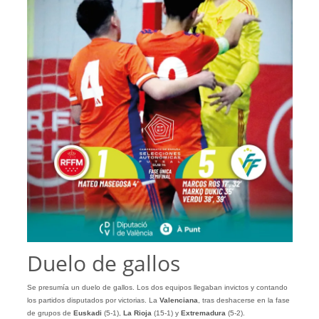
Duelo de gallos
Se presumía un duelo de gallos. Los dos equipos llegaban invictos y contando
los partidos disputados por victorias. La
Valenciana
, tras deshacerse en la fase
de grupos de
Euskadi
(5-1),
La Rioja
(15-1) y
Extremadura
(5-2).