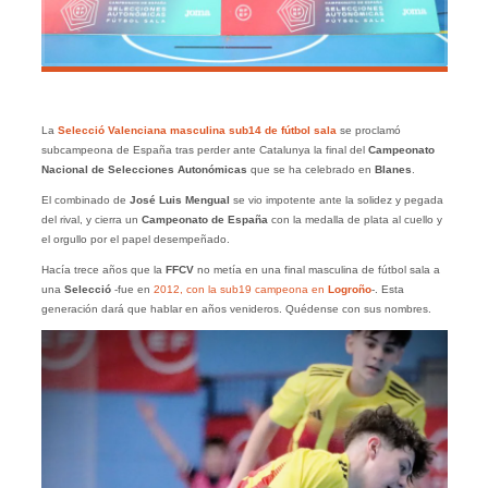
La
Selecció Valenciana masculina sub14 de fútbol sala
se proclamó
subcampeona de España tras perder ante Catalunya la final del
Campeonato
Nacional de Selecciones Autonómicas
que se ha celebrado en
Blanes
.
El combinado de
José Luis Mengual
se vio impotente ante la solidez y pegada
del rival, y cierra un
Campeonato de España
con la medalla de plata al cuello y
el orgullo por el papel desempeñado.
Hacía trece años que la
FFCV
no metía en una final masculina de fútbol sala a
una
Selecció
-fue en
2012, con la sub19 campeona en
Logroño
-. Esta
generación dará que hablar en años venideros. Quédense con sus nombres.