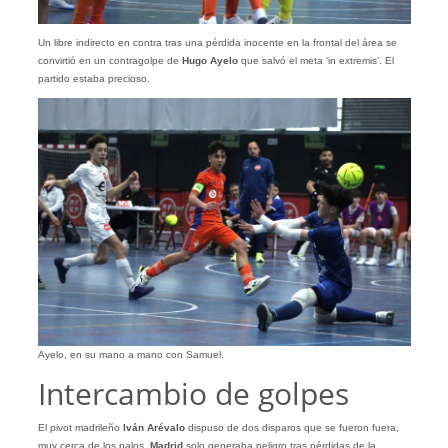
Un libre indirecto en contra tras una pérdida inocente en la frontal del área se
convirtió en un contragolpe de
Hugo Ayelo
que salvó el meta ‘in extremis’. El
partido estaba precioso.
Ayelo, en su mano a mano con Samuel.
Intercambio de golpes
El pivot madrileño
Iván Arévalo
dispuso de dos disparos que se fueron fuera,
muy cerca de los palos.
Madrid
solo generaba peligro tras pérdidas de la