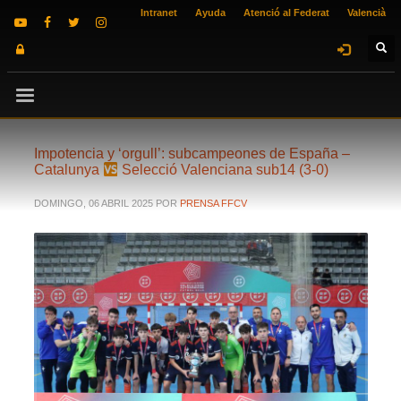
Intranet
Ayuda
Atenció al Federat
Valencià
Impotencia y ‘orgull’: subcampeones de España –
Catalunya
Selecció Valenciana sub14 (3-0)
DOMINGO, 06 ABRIL 2025
POR
PRENSA FFCV