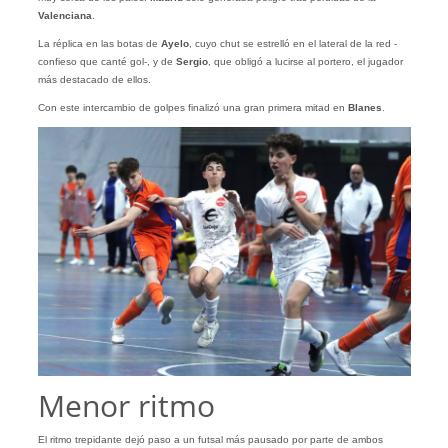
Valenciana
.
La réplica en las botas de
Ayelo
, cuyo chut se estrelló en el lateral de la red -
confieso que canté gol-, y de
Sergio
, que obligó a lucirse al portero, el jugador
más destacado de ellos.
Con este intercambio de golpes finalizó una gran primera mitad en
Blanes
.
Menor ritmo
El ritmo trepidante dejó paso a un futsal más pausado por parte de ambos