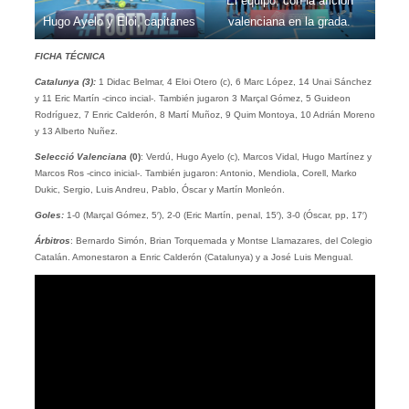
El equipo, con la afición
Hugo Ayelo y Eloi, capitanes
valenciana en la grada.
FICHA TÉCNICA
Catalunya (3):
1 Didac Belmar, 4 Eloi Otero (c), 6 Marc López, 14 Unai Sánchez
y 11 Eric Martín -cinco incial-. También jugaron 3 Marçal Gómez, 5 Guideon
Rodríguez, 7 Enric Calderón, 8 Martí Muñoz, 9 Quim Montoya, 10 Adrián Moreno
y 13 Alberto Nuñez.
Selecció Valenciana
(0)
: Verdú, Hugo Ayelo (c), Marcos Vidal, Hugo Martínez y
Marcos Ros -cinco inicial-. También jugaron: Antonio, Mendiola, Corell, Marko
Dukic, Sergio, Luis Andreu, Pablo, Óscar y Martín Monleón.
Goles:
1-0 (Marçal Gómez, 5′), 2-0 (Eric Martín, penal, 15′), 3-0 (Óscar, pp, 17′)
Árbitros
: Bernardo Simón, Brian Torquemada y Montse Llamazares, del Colegio
Catalán. Amonestaron a Enric Calderón (Catalunya) y a José Luis Mengual.