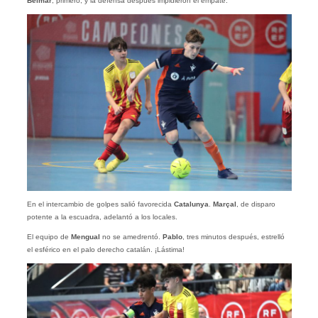
Belmar
, primero, y la defensa después impidieron el empate.
En el intercambio de golpes salió favorecida
Catalunya
.
Marçal
, de disparo
potente a la escuadra, adelantó a los locales.
El equipo de
Mengual
no se amedrentó.
Pablo
, tres minutos después, estrelló
el esférico en el palo derecho catalán. ¡Lástima!