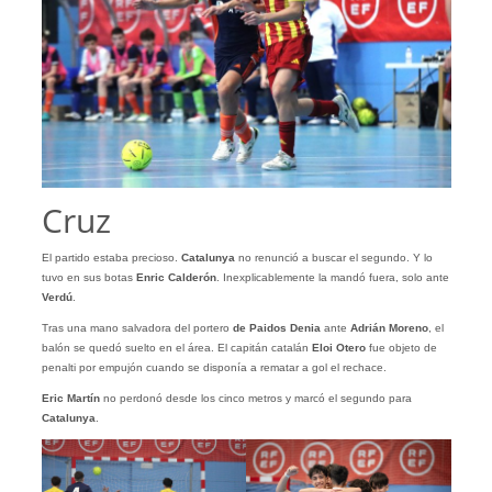
Cruz
El partido estaba precioso.
Catalunya
no renunció a buscar el segundo. Y lo
tuvo en sus botas
Enric
Calderón
. Inexplicablemente la mandó fuera, solo ante
Verdú
.
Tras una mano salvadora del
portero
de Paidos Denia
ante
Adrián Moreno
, el
balón se quedó suelto en el área. El capitán catalán
Eloi Otero
fue objeto de
penalti por empujón cuando se disponía a rematar a gol el rechace.
Eric
Martín
no perdonó desde los cinco metros y marcó el segundo para
Catalunya
.