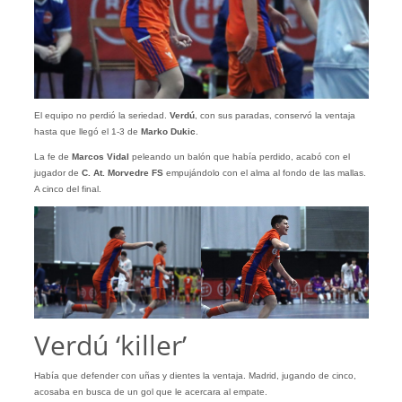
El equipo no perdió la seriedad.
Verdú
, con sus paradas, conservó la ventaja
hasta que llegó el 1-3 de
Marko
Dukic
.
La fe de
Marcos Vidal
peleando un balón que había perdido, acabó con el
jugador de
C. At. Morvedre FS
empujándolo con el alma al fondo de las mallas.
A cinco del final.
Verdú ‘killer’
Había que defender con uñas y dientes la ventaja. Madrid, jugando de cinco,
acosaba en busca de un gol que le acercara al empate.