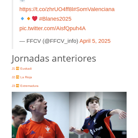
https://t.co/zhrUO4ff8l
#SomValenciana
#Blanes2025
pic.twitter.com/AisfQpuh4A
— FFCV (@FFCV_info)
April 5, 2025
Jornadas anteriores
J1
Euskadi
J2
La Rioja
J3
Extremadura