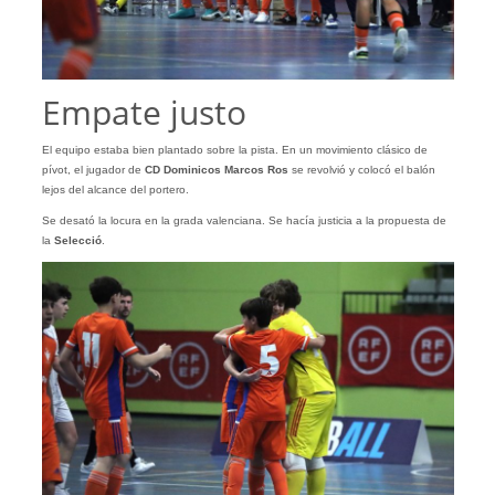
Empate justo
El equipo estaba bien plantado sobre la pista. En un movimiento clásico de
pívot, el jugador de
CD
Dominicos
Marcos
Ros
se revolvió y colocó el balón
lejos del alcance del portero.
Se desató la locura en la grada valenciana. Se hacía justicia a la propuesta de
la
Selecció
.