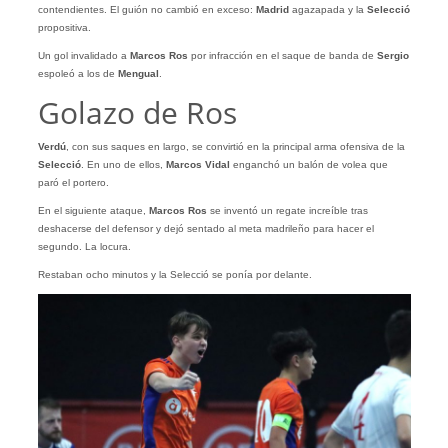
contendientes. El guión no cambió en exceso:
Madrid
agazapada y la
Selecció
propositiva.
Un gol invalidado a
Marcos Ros
por infracción en el saque de banda de
Sergio
espoleó a los de
Mengual
.
Golazo de Ros
Verdú
, con sus saques en largo, se convirtió en la principal arma ofensiva de la
Selecció
. En uno de ellos,
Marcos Vidal
enganchó un balón de volea que
paró el portero.
En el siguiente ataque,
Marcos Ros
se inventó un regate increíble tras
deshacerse del defensor y dejó sentado al meta madrileño para hacer el
segundo. La locura.
Restaban ocho minutos y la Selecció se ponía por delante.