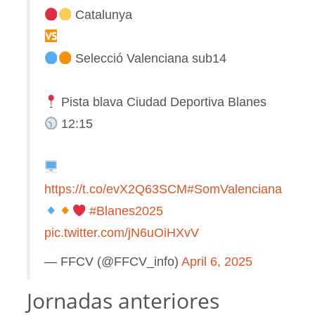
Catalunya
Selecció Valenciana sub14
Pista blava Ciudad Deportiva Blanes
12:15
https://t.co/evX2Q63SCM
#SomValenciana
#Blanes2025
pic.twitter.com/jN6uOiHXvV
— FFCV (@FFCV_info)
April 6, 2025
Jornadas anteriores