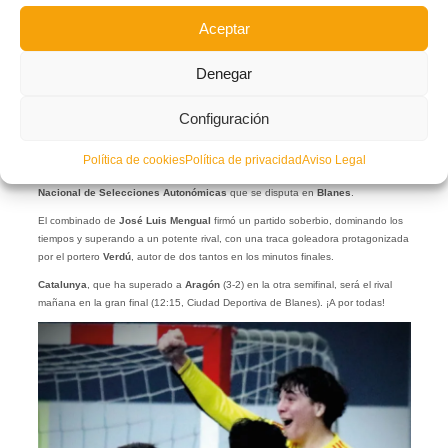
Aceptar
Denegar
Configuración
La
Selecció Valenciana masculina sub14 de fútbol sala
venció a
Madrid
(1-5)
Política de cookies
Política de privacidad
Aviso Legal
en la semifinal y se clasificó de forma brillante para la final del
Campeonato
Nacional de Selecciones Autonómicas
que se disputa en
Blanes
.
El combinado de
José Luis Mengual
firmó un partido soberbio, dominando los
tiempos y superando a un potente rival, con una traca goleadora protagonizada
por el portero
Verdú
, autor de dos tantos en los minutos finales.
Catalunya
, que ha superado a
Aragón
(3-2) en la otra semifinal, será el rival
mañana en la gran final (12:15, Ciudad Deportiva de Blanes). ¡A por todas!