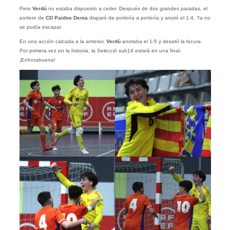
Pero
Verdú
no estaba dispuesto a ceder. Después de dos grandes paradas, el
portero de
CD Paidos Denia
disparó de portería a portería y anotó el 1-4. Ya no
se podía escapar.
En una acción calcada a la anterior,
Verdú
anotaba el 1-5 y desató la locura.
Por primera vez en la historia, la Selecció sub14 estará en una final.
¡Enhorabuena!