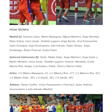
FICHA TÉCNICA
Madrid (1):
Samuel López, Mateo Masegosa, Miguel Martínez, Hugo Bermejo,
Mario Solera -cinco inicial-. También jugaron Jorge Benito, Unai Echezarreta,
Julen Ocampos, Asier Echezarreta, Iván Arévalo, Fabio Gómez, Jorge
Zumárraga, Álvaro Pascual, Carlos Prieto
Selecció Valenciana
(5)
: Verdú, Marko Dukic, Hugo Martínez, Hugo Ayelo y
Martín Monleón -cinco inicial-. También jugaron: Antonio, Mendiola, Corell,
Marcos Ros, Sergio, Luis Andreu, Pablo, Óscar y Marcos Vidal.
Goles:
1-0 (Mateo Masegosa, 4′), 1-1 (Marcos Ros, 17′), 1-2 (Marcos Ros, 32′),
1-3 (Marko Dukic, 35′), 1-4 (Verdú, 38′), 1-5 (Verdú, 39′)
Árbitros
: Cleber Coelho, Víctor Pasamontes y Francisco Javier Jiménez.
Amonestaron a Iván Arévalo (Madrid).