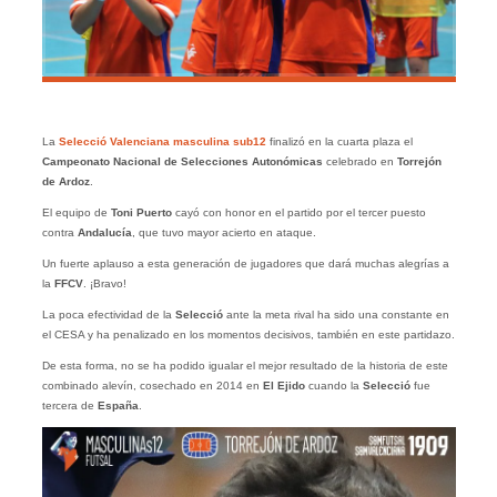
La
Selecció Valenciana masculina sub12
finalizó en la cuarta plaza el
Campeonato Nacional de Selecciones Autonómicas
celebrado en
Torrejón
de Ardoz
.
El equipo de
Toni Puerto
cayó con honor en el partido por el tercer puesto
contra
Andalucía
, que tuvo mayor acierto en ataque.
Un fuerte aplauso a esta generación de jugadores que dará muchas alegrías a
la
FFCV
. ¡Bravo!
La poca efectividad de la
Selecció
ante la meta rival ha sido una constante en
el CESA y ha penalizado en los momentos decisivos, también en este partidazo.
De esta forma, no se ha podido igualar el mejor resultado de la historia de este
combinado alevín, cosechado en 2014 en
El Ejido
cuando la
Selecció
fue
tercera de
España
.