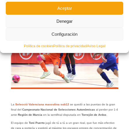
SÁBADO, 16 MAYO 2026
POR
PRENSA FFCV
Aceptar
Denegar
Configuración
Política de cookies
Política de privacidad
Aviso Legal
La
Selecció Valenciana masculina sub12
se quedó a las puertas de la gran
final del
Campeonato Nacional de Selecciones Autonómicas
al perder por 1-4
ante
Región de Murcia
en la semifinal disputada en
Torrejón de Ardoz
.
El equipo de
Toni Puerto
jugó de tú a tú a un gran rival, que fue más efectivo
de cara a portería y explotó al máximo los escasos errores de concentración de