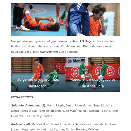
Dos paradas prodigiosas del guardameta de
Jaen FS
Hugo
en los instantes
finales nos privaron de la remota opción de empatar. Enhorabuena
a este
equipazo por el gran
Campeonato
que ha hecho.
Jorge fue el jugador más
Mateo, entre dos jugadores
destacado.
de Andalucía
FICHA TÉCNICA
Selecció Valenciana
(2)
: Martín Llopis, Jorge, Liam Matías, Sergi López y
Mateo -cinco inicial- También jugaron Hugo Martínez (ps), Soriano, Bacha, Aitor,
Guillermo, Leo Lloret y Diocles.
Andalucía (4):
Manuel, Iker, Rafael, Gonzalo y Sandro -cinco inicial-. También
jugaron Hugo (ps), Antonio, Jesús, Leo, Daniel, Héctor y Cristian.