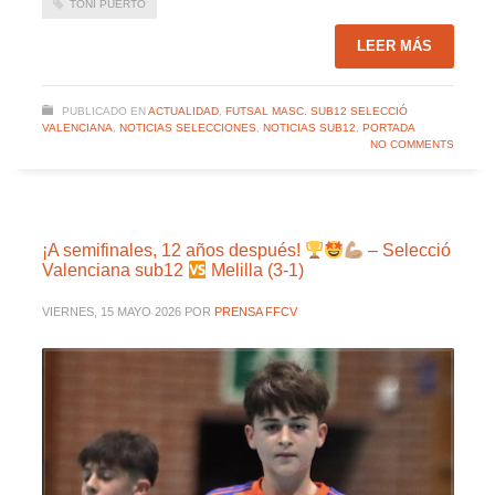
TONI PUERTO
LEER MÁS
PUBLICADO EN
ACTUALIDAD
,
FUTSAL MASC. SUB12 SELECCIÓ
VALENCIANA
,
NOTICIAS SELECCIONES
,
NOTICIAS SUB12
,
PORTADA
NO COMMENTS
¡A semifinales, 12 años después!
– Selecció
Valenciana sub12
Melilla (3-1)
VIERNES, 15 MAYO 2026
POR
PRENSA FFCV