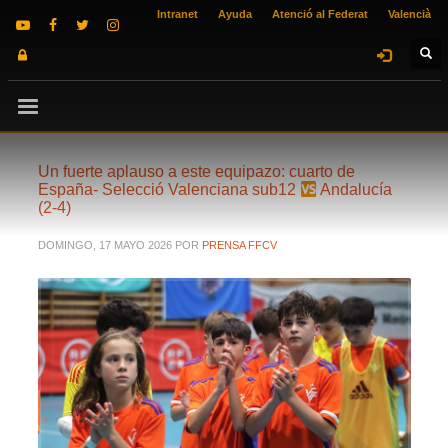
Intranet
Ayuda
Atenció al Federat
Valencià
Un fuerte aplauso a este equipazo: cuarto de
España- Selecció Valenciana sub12
Andalucía
(2-4)
DOMINGO, 17 MAYO 2026
POR
PRENSA FFCV