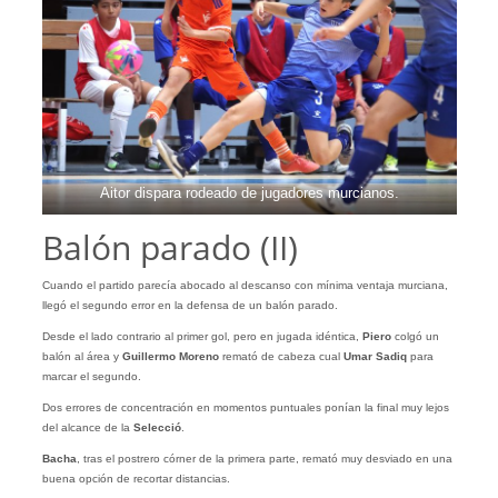
Aitor dispara rodeado de jugadores murcianos.
Balón parado (II)
Cuando el partido parecía abocado al descanso con mínima ventaja murciana,
llegó el segundo error en la defensa de un balón parado.
Desde el lado contrario al primer gol, pero en jugada idéntica,
Piero
colgó un
balón al área y
Guillermo
Moreno
remató de cabeza cual
Umar Sadiq
para
marcar el segundo.
Dos errores de concentración en momentos puntuales ponían la final muy lejos
del alcance de la
Selecció
.
Bacha
, tras el postrero córner de la primera parte, remató muy desviado en una
buena opción de recortar distancias.