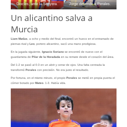
Diocles, ante la Senyera.
Jorge defiende a Perales.
Un alicantino salva a
Murcia
Liam Matías
, a ocho y medio del final, encontró un hueco en el entramado de
piernas rival y
Leo
, portero alicantino, sacó una mano prodigiosa.
En la jugada siguiente,
Ignacio Soriano
se encontró de nuevo con el
guardameta de
Pilar de la Horadada
en su remate desde el corazón del área.
Del 1-2 se pasó al 0-3 en un abrir y cerrar de ojos. Una falta centrada la
transformó
Perales
con precisión. No era justo el resultado.
Por fortuna, en el mismo minuto, el propio
Perales
se metió en propia puerta el
córner botado por
Mateo
. 1-3. Había vida.