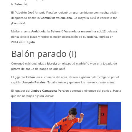
la
Selecció
.
El Pabellón José Antonio Paraíso registró un gran ambiente con mucha afición
desplazada desde la
Comunitat
Valenciana
. La mayoría lució la camiseta fan.
¡Enormes!
Mañana, ante
Andalucía
, la
Selecció Valenciana masculina sub12
peleará
por la tercera plaza y repetir la mejor clasificación de su historia, lograda en
2014 en
El Ejido
.
Balón parado (I)
Comenzó más enchufada
Murcia
en el parqué madrileño y en una jugada de
pizarra de saque de banda se adelantó.
El gigante
Fallou
, en el corazón del área, desvió a gol un balón colgado por el
capitán
Joaquín
Perales
. Tocaba remar y quitarse los nervios cuanto antes.
El jugador del J
imbee Cartagena Perales
dominaba el tempo del partido. Hasta
que los naranjas dijeron ‘
basta
‘.