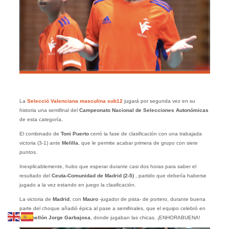
La
Selecció Valenciana masculina sub12
jugará por segunda vez en su
historia una semifinal del
Campeonato Nacional de Selecciones Autonómicas
de esta categoría.
El combinado de
Toni Puerto
cerró la fase de clasificación con una trabajada
victoria (3-1) ante
Melilla
, que le permite acabar primera de grupo con siete
puntos.
Inexplicablemente, hubo que esperar durante casi dos horas para saber el
resultado del
Ceuta-Comunidad de Madrid (2-5)
, partido que debería haberse
jugado a la vez estando en juego la clasificación.
La victoria de
Madrid
, con
Mauro
-jugador de pista- de portero, durante buena
parte del choque añadió épica al pase a semifinales, que el equipo celebró en
el
Pabellón Jorge Garbajosa
, donde jugaban las chicas. ¡ENHORABUENA!