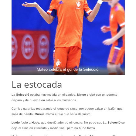
Mateo celebra el gol de la Selecció.
La estocada
La
Selecció
estaba muy metida en el partido.
Mateo
probó con un potente
disparo y de nuevo
Leo
salvó a los murcianos.
Con los naranjas preparando el juego de cinco, por querer salvar un balón que
salía de banda,
Murcia
marcó el 1-4 que sería definitivo.
Lucio
fusiló a
Hugo
, que desvió adentro el remate. No pudo ser. La
Selecció
se
dejó el alma en el minuto y medio final, pero no hubo forma.