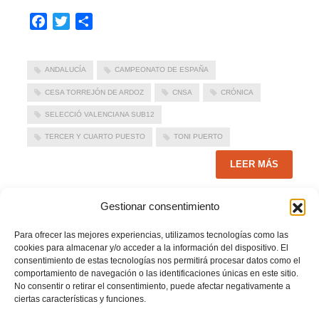
Facebook
Twitter
Compartir
ANDALUCÍA
CAMPEONATO DE ESPAÑA
CESA TORREJÓN DE ARDOZ
CNSA
CRÓNICA
SELECCIÓ VALENCIANA SUB12
TERCER Y CUARTO PUESTO
TONI PUERTO
LEER MÁS
Gestionar consentimiento
PUBLICADO EN
ACTUALIDAD
,
FUTSAL MASC. SUB12 SELECCIÓ
VALENCIANA
,
NOTICIAS SELECCIONES
,
NOTICIAS SUB12
,
PORTADA
NO COMMENTS
Para ofrecer las mejores experiencias, utilizamos tecnologías como las
cookies para almacenar y/o acceder a la información del dispositivo. El
consentimiento de estas tecnologías nos permitirá procesar datos como el
comportamiento de navegación o las identificaciones únicas en este sitio.
No consentir o retirar el consentimiento, puede afectar negativamente a
La pegada del rival nos separa de la final- Selecció
ciertas características y funciones.
Valenciana sub12
Región de Murcia (1-4)