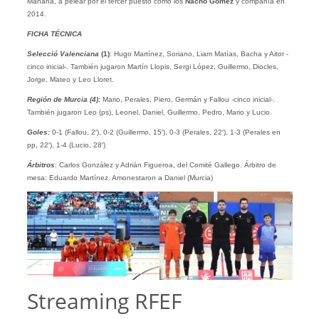
Mañana, a pelear por el tercer puesto como los
Nacho Gómez
y compañía en
2014.
FICHA TÉCNICA
Selecció Valenciana
(1)
: Hugo Martínez, Soriano, Liam Matías, Bacha y Aitor -
cinco inicial-. También jugaron Martín Llopis, Sergi López, Guillermo, Diocles,
Jorge, Mateo y Leo Lloret.
Región de Murcia (4):
Mario, Perales, Piero, Germán y Fallou -cinco inicial-.
También jugaron Leo (ps), Leonel, Daniel, Guillermo, Pedro, Mario y Lucio.
Goles:
0-1 (Fallou, 2′), 0-2 (Guillermo, 15′), 0-3 (Perales, 22′), 1-3 (Perales en
pp, 22′), 1-4 (Lucio, 28′)
Árbitros
: Carlos González y Adrián Figueroa, del Comité Gallego. Árbitro de
mesa: Eduardo Martínez. Amonestaron a Daniel (Murcia)
Streaming RFEF