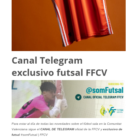
Canal Telegram
exclusivo futsal FFCV
Para estar al día de todas las novedades sobre el fútbol sala en la Comunitat
Valenciana sigue el
CANAL DE TELEGRAM
oficial de la FFCV y
exclusivo de
futsal
#somFutsal | FFCV