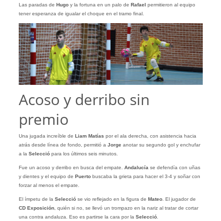
Las paradas de
Hugo
y la fortuna en un palo de
Rafael
permitieron al equipo
tener esperanza de igualar el choque en el tramo final.
Acoso y derribo sin
premio
Una jugada increíble de
Liam Matías
por el ala derecha, con asistencia hacia
atrás desde línea de fondo, permitió a
Jorge
anotar su segundo gol y enchufar
a la
Selecció
para los últimos seis minutos.
Fue un acoso y derribo en busca del empate.
Andalucía
se defendía con uñas
y dientes y el equipo de
Puerto
buscaba la grieta para hacer el 3-4 y soñar con
forzar al menos el empate.
El ímpetu de la
Selecció
se vio reflejado en la figura de
Mateo
. El jugador de
CD Exposición
, quién si no, se llevó un trompazo en la nariz al tratar de cortar
una contra andaluza. Eso es partirse la cara por la
Selecció
.