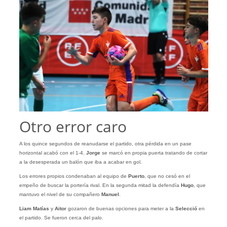
Otro error caro
A los quince segundos de reanudarse el partido, otra pérdida en un pase
horizontal acabó con el 1-4.
Jorge
se marcó en propia puerta tratando de cortar
a la desesperada un balón que iba a acabar en gol.
Los errores propios condenaban al equipo de
Puerto
, que no cesó en el
empeño de buscar la portería rival. En la segunda mitad la defendía
Hugo
, que
mantuvo el nivel de su compañero
Manuel
.
Liam Matías
y
Aitor
gozaron de buenas opciones para meter a la
Selecció
en
el partido. Se fueron cerca del palo.