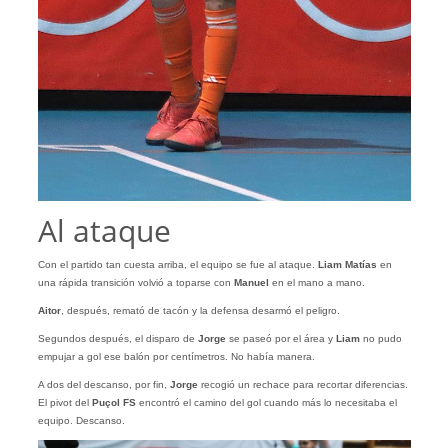
Al ataque
Con el partido tan cuesta arriba, el equipo se fue al ataque.
Liam Matías
en
una rápida transición volvió a toparse con
Manuel
en el mano a mano.
Aitor
, después, remató de tacón y la defensa desarmó el peligro.
Segundos después, el disparo de
Jorge
se paseó por el área y
Liam
no pudo
empujar a gol ese balón por centímetros. No había manera.
A dos del descanso, por fin,
Jorge
recogió un rechace para recortar diferencias.
El pivot del
Puçol FS
encontró el camino del gol cuando más lo necesitaba el
equipo. Descanso.