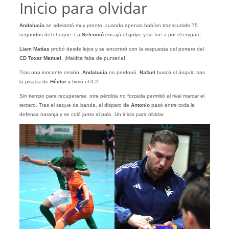
Inicio para olvidar
Andalucía
se adelantó muy pronto, cuando apenas habían transcurrido 75
segundos del choque. La
Selecció
encajó el golpe y se fue a por el empate.
Liam Matías
probó desde lejos y se encontró con la respuesta del portero del
CD Toxar Manuel
. ¡Maldita falta de puntería!
Tras una inocente cesión,
Andalucía
no perdonó.
Rafael
buscó el ángulo tras
la pisada de
Héctor
y firmó el 0-2.
Sin tiempo para recuperarse, otra pérdida no forzada permitió al rival marcar el
tercero. Tras el saque de banda, el disparo de
Antonio
pasó entre toda la
defensa naranja y se coló junto al palo. Un inicio para olvidar.