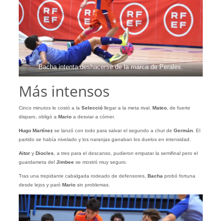
Bacha intenta deshacerse de la marca de Perales.
Más intensos
Cinco minutos le costó a la
Selecció
llegar a la meta rival.
Mateo
, de fuerte
disparo, obligó a
Mario
a desviar a córner.
Hugo Martínez
se lanzó con todo para salvar el segundo a chut de
Germán
. El
partido se había nivelado y los naranjas ganaban los duelos en intensidad.
Aitor
y
Diocles
, a tres para el descanso, pudieron empatar la semifinal pero el
guardameta del
Jimbee
se mostró muy seguro.
Tras una trepidante cabalgada rodeado de defensores,
Bacha
probó fortuna
desde lejos y paró
Mario
sin problemas.