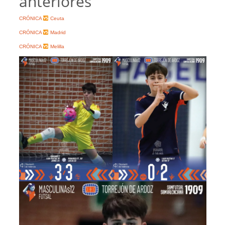
anteriores
CRÓNICA
Ceuta
CRÓNICA
Madrid
CRÓNICA
Melilla