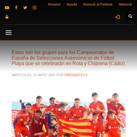
Intranet
Ayuda
Atenció al Federat
Valencià
Estos son los grupos para los Campeonatos de
España de Selecciones Autonómicas de Fútbol
Playa que se celebrarán en Rota y Chipiona (Cádiz)
MIÉRCOLES, 13 MAYO 2026
POR
PRENSA FFCV