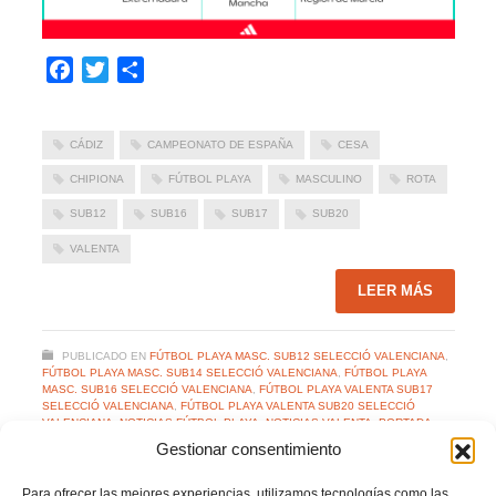
Facebook
Twitter
Compartir
CÁDIZ
CAMPEONATO DE ESPAÑA
CESA
CHIPIONA
FÚTBOL PLAYA
MASCULINO
ROTA
SUB12
SUB16
SUB17
SUB20
VALENTA
LEER MÁS
PUBLICADO EN
FÚTBOL PLAYA MASC. SUB12 SELECCIÓ VALENCIANA
,
FÚTBOL PLAYA MASC. SUB14 SELECCIÓ VALENCIANA
,
FÚTBOL PLAYA
MASC. SUB16 SELECCIÓ VALENCIANA
,
FÚTBOL PLAYA VALENTA SUB17
SELECCIÓ VALENCIANA
,
FÚTBOL PLAYA VALENTA SUB20 SELECCIÓ
VALENCIANA
,
NOTICIAS FÚTBOL PLAYA
,
NOTICIAS VALENTA
,
PORTADA
NO COMMENTS
Gestionar consentimiento
Para ofrecer las mejores experiencias, utilizamos tecnologías como las