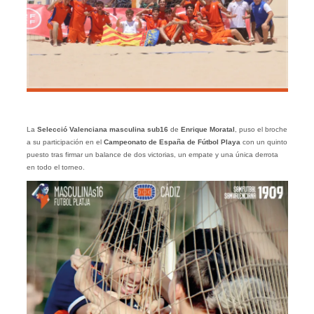
La
Selecció Valenciana masculina sub16
de
Enrique
Moratal
, puso el broche
a su participación en el
Campeonato de España de Fútbol Playa
con un quinto
puesto tras firmar un balance de dos victorias, un empate y una única derrota
en todo el torneo.