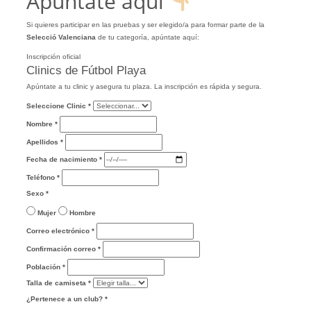
Apúntate aquí
Si quieres participar en las pruebas y ser elegido/a para formar parte de la
Selecció Valenciana
de tu categoría, apúntate aquí:
Inscripción oficial
Clinics de Fútbol Playa
Apúntate a tu clinic y asegura tu plaza. La inscripción es rápida y segura.
Seleccione Clinic
*
Nombre
*
Apellidos
*
Fecha de nacimiento
*
Teléfono
*
Sexo
*
Mujer
Hombre
Correo electrónico
*
Confirmación correo
*
Población
*
Talla de camiseta
*
¿Pertenece a un club?
*