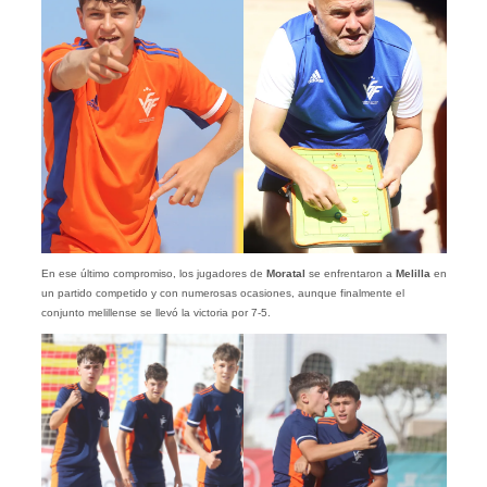
En ese último compromiso, los jugadores de
Moratal
se enfrentaron a
Melilla
en
un partido competido y con numerosas ocasiones, aunque finalmente el
conjunto melillense se llevó la victoria por 7-5.