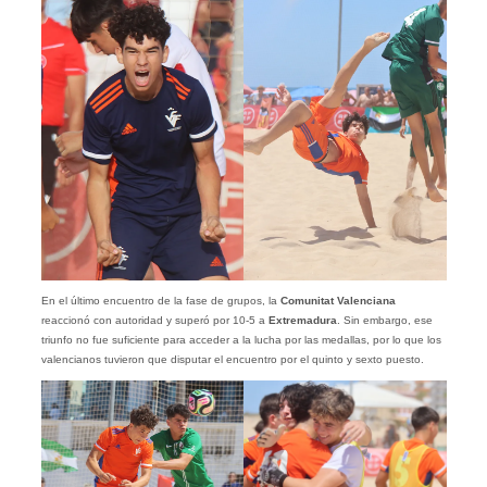
En el último encuentro de la fase de grupos, la
Comunitat Valenciana
reaccionó con autoridad y superó por 10-5 a
Extremadura
. Sin embargo, ese
triunfo no fue suficiente para acceder a la lucha por las medallas, por lo que los
valencianos tuvieron que disputar el encuentro por el quinto y sexto puesto.