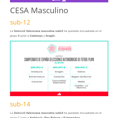
CESA Masculino
sub-12
La
Selecció Valenciana masculina sub12
ha quedado encuadrada en el
grupo B junto a
Catalunya
y
Aragón
.
sub-14
La
Selecció Valenciana masculina sub14
ha quedado encuadrada en el
grupo C junto a
Andalucía, Illes Balears
y
Extremadura
.