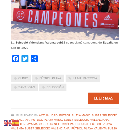
La
Selecció Valenciana Valenta sub19
se proclamó campeona de
España
en
julio de 2022.
Facebook
Twitter
Compartir
CLINIC
FÚTBOL PLAYA
LA MALVARROSA
SANT JOAN
SELECCIÓN
LEER MÁS
PUBLICADO EN
ACTUALIDAD
,
FÚTBOL PLAYA MASC. SUB12 SELECCIÓ
VALENCIANA
,
FÚTBOL PLAYA MASC. SUB14 SELECCIÓ VALENCIANA
,
FÚTBOL PLAYA MASC. SUB16 SELECCIÓ VALENCIANA
,
FÚTBOL PLAYA
VALENTA SUB17 SELECCIÓ VALENCIANA
,
FÚTBOL PLAYA VALENTA SUB20