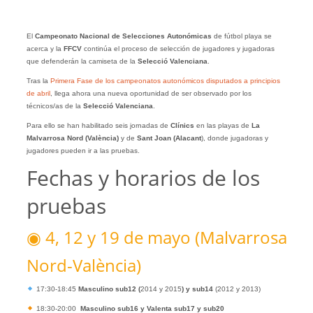
El
Campeonato Nacional de Selecciones Autonómicas
de fútbol playa se
acerca y la
FFCV
continúa el proceso de selección de jugadores y jugadoras
que defenderán la camiseta de la
Selecció Valenciana
.
Tras la
Primera Fase de los campeonatos autonómicos disputados a principios
de abril
, llega ahora una nueva oportunidad de ser observado por los
técnicos/as de la
Selecció Valenciana
.
Para ello se han habilitado seis jornadas de
Clínics
en las playas de
La
Malvarrosa Nord (València)
y de
Sant Joan (Alacant
), donde jugadoras y
jugadores pueden ir a las pruebas.
Fechas y horarios de los
pruebas
◉ 4, 12 y 19 de mayo (Malvarrosa
Nord-València)
17:30-18:45
Masculino sub12 (
2014 y 2015
) y sub14
(2012 y 2013)
18:30-20:00
Masculino sub16 y Valenta sub17 y sub20