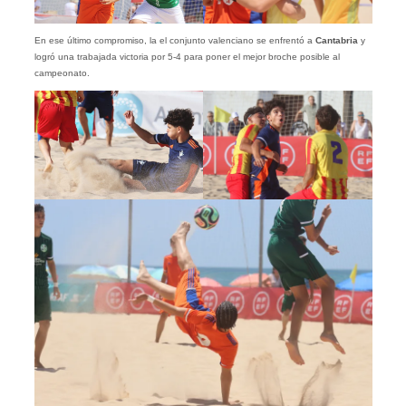
En ese último compromiso, la el conjunto valenciano se enfrentó a
Cantabria
y
logró una trabajada victoria por 5-4 para poner el mejor broche posible al
campeonato.