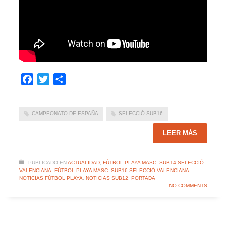
Facebook
Twitter
Compartir
CAMPEONATO DE ESPAÑA
SELECCIÓ SUB16
LEER MÁS
PUBLICADO EN
ACTUALIDAD
,
FÚTBOL PLAYA MASC. SUB14 SELECCIÓ
VALENCIANA
,
FÚTBOL PLAYA MASC. SUB16 SELECCIÓ VALENCIANA
,
NOTICIAS FÚTBOL PLAYA
,
NOTICIAS SUB12
,
PORTADA
NO COMMENTS