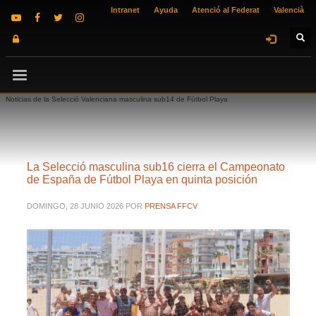
Intranet
Ayuda
Atenció al Federat
Valencià
Noticias de la Selecció Valenciana masculina sub14 de Fútbol Playa
La Selecció masculina sub16 cierra el Campeonato
de España de Fútbol Playa en quinta posición
DOMINGO, 28 JUNIO 2026
POR
PRENSA FFCV