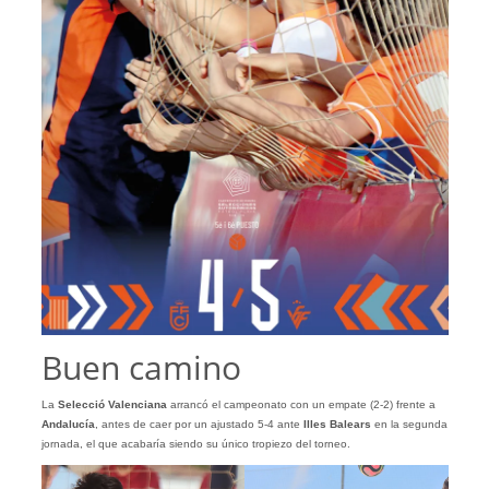
Buen camino
La
Selecció Valenciana
arrancó el campeonato con un empate (2-2) frente a
Andalucía
, antes de caer por un ajustado 5-4 ante
Illes Balears
en la segunda
jornada, el que acabaría siendo su único tropiezo del torneo.