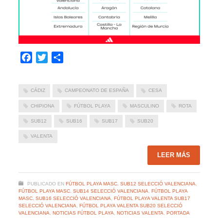
Facebook
Twitter
Compartir
CÁDIZ
CAMPEONATO DE ESPAÑA
CESA
CHIPIONA
FÚTBOL PLAYA
MASCULINO
ROTA
SUB12
SUB16
SUB17
SUB20
VALENTA
LEER MÁS
PUBLICADO EN
FÚTBOL PLAYA MASC. SUB12 SELECCIÓ VALENCIANA
,
FÚTBOL PLAYA MASC. SUB14 SELECCIÓ VALENCIANA
,
FÚTBOL PLAYA
MASC. SUB16 SELECCIÓ VALENCIANA
,
FÚTBOL PLAYA VALENTA SUB17
SELECCIÓ VALENCIANA
,
FÚTBOL PLAYA VALENTA SUB20 SELECCIÓ
VALENCIANA
,
NOTICIAS FÚTBOL PLAYA
,
NOTICIAS VALENTA
,
PORTADA