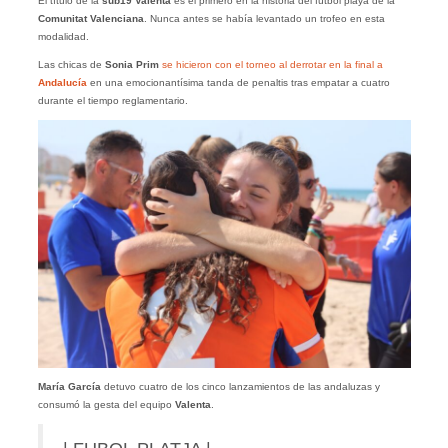
El título de la
sub19 Valenta
es el primero en la historia del fútbol playa de la
Comunitat Valenciana
. Nunca antes se había levantado un trofeo en esta
modalidad.
Las chicas de
Sonia Prim
se hicieron con el torneo al derrotar en la final a
Andalucía
en una emocionantísima tanda de penaltis tras empatar a cuatro
durante el tiempo reglamentario.
María García
detuvo cuatro de los cinco lanzamientos de las andaluzas y
consumó la gesta del equipo
Valenta
.