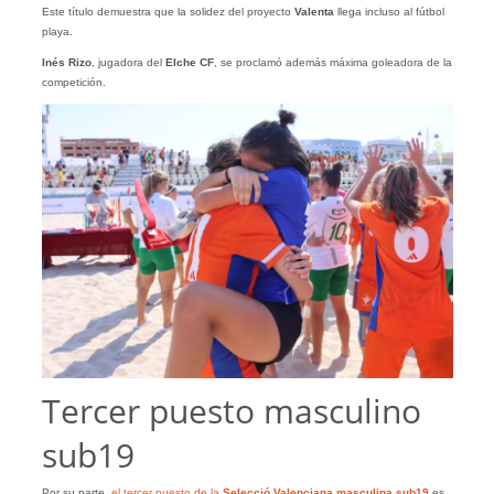
Este título demuestra que la solidez del proyecto
Valenta
llega incluso al fútbol
playa.
Inés Rizo
, jugadora del
Elche CF
, se proclamó además máxima goleadora de la
competición.
Tercer puesto masculino
sub19
Por su parte,
el tercer puesto de la
Selecció Valenciana masculina sub19
es