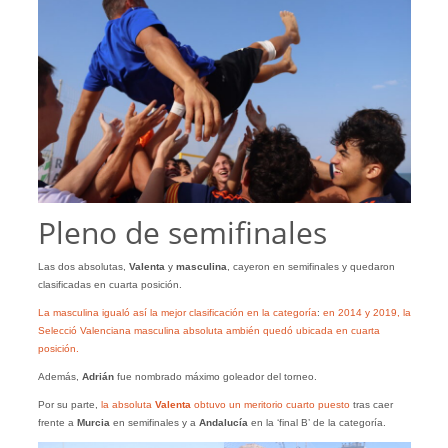
Pleno de semifinales
Las dos absolutas,
Valenta
y
masculina
, cayeron en semifinales y quedaron
clasificadas en cuarta posición.
La masculina igualó así la mejor clasificación en la categoría
:
en 2014 y 2019, la
Selecció Valenciana masculina absoluta ambién quedó ubicada en cuarta
posición.
Además,
Adrián
fue nombrado máximo goleador del torneo.
Por su parte,
la absoluta
Valenta
obtuvo un meritorio cuarto puesto
tras caer
frente a
Murcia
en semifinales y a
Andalucía
en la ‘final B’ de la categoría.