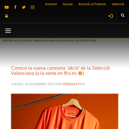
Intranet
Ayuda
Atenció al Federat
Valencià
Noticias de la Selecció Valenciana masculina absoluta de Fútbol Playa
Conoce la nueva camiseta ‘afició’ de la Selecció
Valenciana (a la venta en ffcv.es
)
JUEVES, 18 DICIEMBRE 2025
POR
PRENSA FFCV