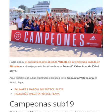
Hasta ahora,
el subcampeonato absoluto
Valenta
de la temporada pasada en
Alicante
era el mejor puesto histórico de una
Selecció Valenciana de fútbol
playa
.
Aquí puedes consultar el palmarés histórico de la
Comunitat Valenciana
en
fútbol playa:
PALMARÉS MASCULINO FÚTBOL PLAYA
PALMARÉS VALENTA FÚTBOL PLAYA
Campeonas sub19