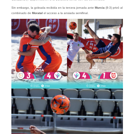
Sin embargo, la goleada recibida en la tercera jornada ante
Murcia
(8-3) privó al
combinado de
Moratal
el acceso a la ansiada semifinal.