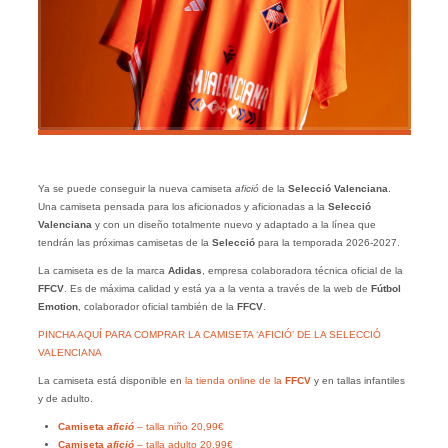
Ya se puede conseguir la nueva camiseta
afició
de la
Selecció Valenciana
.
Una camiseta pensada para los aficionados y aficionadas a la
Selecció
Valenciana
y con un diseño totalmente nuevo y adaptado a la línea que
tendrán las próximas camisetas de la
Selecció
para la temporada 2026-2027.
La camiseta es de la marca
Adidas
, empresa colaboradora técnica oficial de la
FFCV
. Es de máxima calidad y está ya a la venta a través de la web de
Fútbol
Emotion
, colaborador oficial también de la
FFCV
.
PINCHA AQUÍ PARA COMPRAR LA CAMISETA ‘AFICIÓ’ DE LA SELECCIÓ
VALENCIANA
La camiseta está disponible en
la tienda online de la
FFCV
y en tallas infantiles
y de adulto.
Camiseta
afició
– talla niño 20,99€
Camiseta
afició
– talla adulto 20,99€