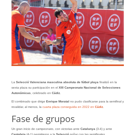
La
Selecció Valenciana masculina absoluta de fútbol playa
finalizó en la
sexta plaza su participación en el
XIII
Campeonato Nacional de Selecciones
Autonómicas
, celebrado en
Cádiz
.
El combinado que dirige
Enrique Moratal
no pudo clasificarse para la semifinal y
revalidar, al menos, la
cuarta plaza conseguida en 2022 en
Cádiz
.
Fase de grupos
Un gran inicio de campeonato, con victorias ante
Catalunya
(3-4) y ante
Cantabria
(4-1) permitieron a la
Selecció
soñar con las semifinales.