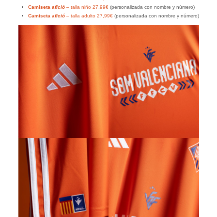
Camiseta
afició
– talla niño 27,99€
(personalizada con nombre y número)
Camiseta
afició
– talla adulto 27,99€
(personalizada con nombre y número)