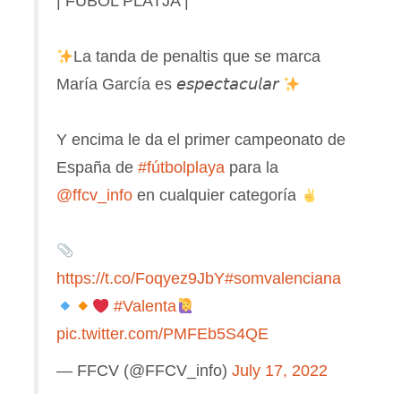
| FUBOL PLATJA |
La tanda de penaltis que se marca
María García es 𝘦𝘴𝘱𝘦𝘤𝘵𝘢𝘤𝘶𝘭𝘢𝘳
Y encima le da el primer campeonato de
España de
#fútbolplaya
para la
@ffcv_info
en cualquier categoría
https://t.co/Foqyez9JbY
#somvalenciana
#Valenta
pic.twitter.com/PMFEb5S4QE
— FFCV (@FFCV_info)
July 17, 2022