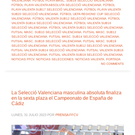
VALENCIANA
,
FÚTBOL PLAYA MASC. SUB19 SELECCIÓ VALENCIANA
,
FÚTBOL PLAYA VALENTA ABSOLUTA SELECCIÓ VALENCIANA
,
FÚTBOL
PLAYA VALENTA SUB17 SELECCIÓ VALENCIANA
,
FÚTBOL PLAYA VALENTA
SUB20 SELECCIÓ VALENCIANA
,
FÚTBOL UEFA REGIONS' CUP SELECCIÓ
VALENCIANA
,
FÚTBOL VALENTA SUB12 SELECCIÓ VALENCIANA
,
FÚTBOL
VALENTA SUB14 SELECCIÓ VALENCIANA
,
FÚTBOL VALENTA SUB16
SELECCIÓ VALENCIANA
,
FÚTBOL VALENTA SUB21 SELECCIÓ VALENCIANA
,
FUTSAL MASC. SUB10 SELECCIÓ VALENCIANA
,
FUTSAL MASC. SUB12
SELECCIÓ VALENCIANA
,
FUTSAL MASC. SUB14 SELECCIÓ VALENCIANA
,
FUTSAL MASC. SUB16 SELECCIÓ VALENCIANA
,
FUTSAL MASC. SUB19
SELECCIÓ VALENCIANA
,
FUTSAL VALENTA SUB12 SELECCIÓ VALENCIANA
,
FUTSAL VALENTA SUB14 SELECCIÓ VALENCIANA
,
FUTSAL VALENTA SUB16
SELECCIÓ VALENCIANA
,
FUTSAL VALENTA SUB19 SELECCIÓ VALENCIANA
,
NOTICIAS FFCV
,
NOTICIAS SELECCIONES
,
NOTICIAS VALENTA
,
PORTADA
NO COMMENTS
La Selecció Valenciana masculina absoluta finaliza
en la sexta plaza el Campeonato de España de
Cádiz
LUNES, 31 JULIO 2023
POR
PRENSA FFCV