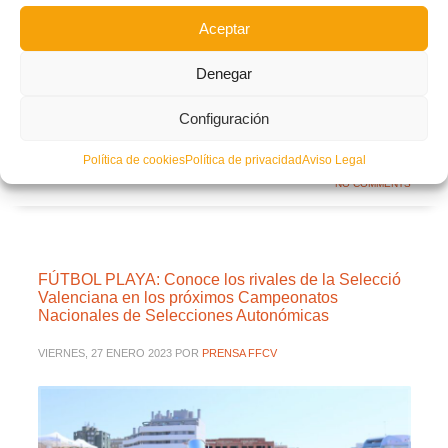
Facebook
Twitter
Compartir
Aceptar
Denegar
CÁDIZ
SELECCIONES
LEER MÁS
Configuración
PUBLICADO EN
FÚTBOL PLAYA MASC. ABSOLUTA SELECCIÓ
Política de cookies
Política de privacidad
Aviso Legal
VALENCIANA
,
NOTICIAS SELECCIONES
NO COMMENTS
FÚTBOL PLAYA: Conoce los rivales de la Selecció
Valenciana en los próximos Campeonatos
Nacionales de Selecciones Autonómicas
VIERNES, 27 ENERO 2023
POR
PRENSA FFCV