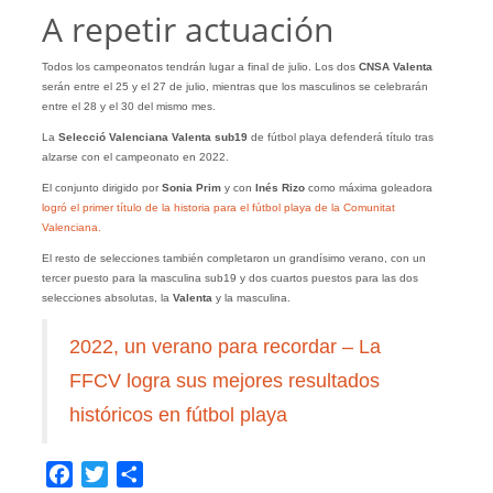
A repetir actuación
Todos los campeonatos tendrán lugar a final de julio. Los dos
CNSA Valenta
serán entre el 25 y el 27 de julio, mientras que los masculinos se celebrarán
entre el 28 y el 30 del mismo mes.
La
Selecció Valenciana Valenta sub19
de fútbol playa defenderá título tras
alzarse con el campeonato en 2022.
El conjunto dirigido por
Sonia Prim
y con
Inés Rizo
como máxima goleadora
logró el primer título de la historia para el fútbol playa de la Comunitat
Valenciana.
El resto de selecciones también completaron un grandísimo verano, con un
tercer puesto para la masculina sub19 y dos cuartos puestos para las dos
selecciones absolutas, la
Valenta
y la masculina.
2022, un verano para recordar – La
FFCV logra sus mejores resultados
históricos en fútbol playa
Facebook
Twitter
Compartir