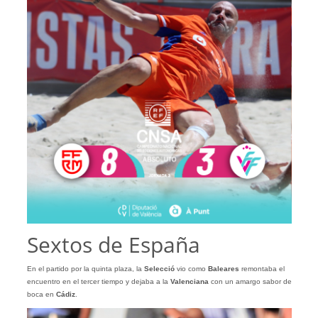
Sextos de España
En el partido por la quinta plaza, la
Selecció
vio como
Baleares
remontaba el
encuentro en el tercer tiempo y dejaba a la
Valenciana
con un amargo sabor de
boca en
Cádiz
.