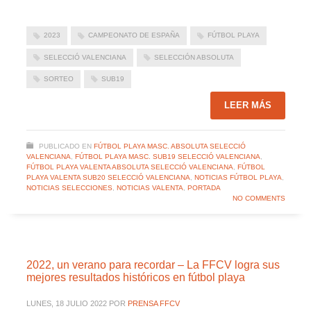
2023
CAMPEONATO DE ESPAÑA
FÚTBOL PLAYA
SELECCIÓ VALENCIANA
SELECCIÓN ABSOLUTA
SORTEO
SUB19
LEER MÁS
PUBLICADO EN
FÚTBOL PLAYA MASC. ABSOLUTA SELECCIÓ
VALENCIANA
,
FÚTBOL PLAYA MASC. SUB19 SELECCIÓ VALENCIANA
,
FÚTBOL PLAYA VALENTA ABSOLUTA SELECCIÓ VALENCIANA
,
FÚTBOL
PLAYA VALENTA SUB20 SELECCIÓ VALENCIANA
,
NOTICIAS FÚTBOL PLAYA
,
NOTICIAS SELECCIONES
,
NOTICIAS VALENTA
,
PORTADA
NO COMMENTS
2022, un verano para recordar – La FFCV logra sus
mejores resultados históricos en fútbol playa
LUNES, 18 JULIO 2022
POR
PRENSA FFCV