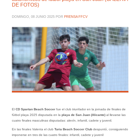
DE FOTOS)
DOMINGO, 08 JUNIO 2025
POR
PRENSA FFCV
El
CD Spartan Beach Soccer
fue el club triunfador en la jornada de finales de
fútbol playa 2025 disputada en la
playa de San Juan (Alicante)
al llevarse las
cuatro finales masculinas disputadas: alevín, infantil, cadete y juvenil.
En las finales Valenta el club
Turia Beach Soccer Club
despuntó, consiguiendo
imponerse en tres de las cuatro finales: infantil, cadete y juvenil