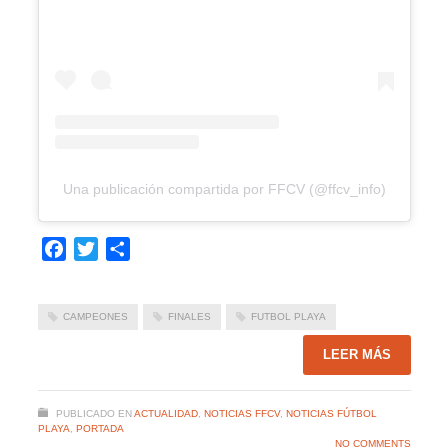
Una publicación compartida por FFCV (@ffcv_info)
Facebook
Twitter
Compartir
CAMPEONES
FINALES
FUTBOL PLAYA
LEER MÁS
PUBLICADO EN
ACTUALIDAD
,
NOTICIAS FFCV
,
NOTICIAS FÚTBOL
PLAYA
,
PORTADA
NO COMMENTS