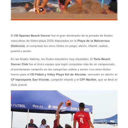
El
CD Spartan Beach Soccer
fue el gran dominador de la jornada de finales
masculinas de fútbol playa 2026 disputadas en la
Playa de la Malvarrosa
(València)
, al conquistar los cinco títulos en juego: alevín, infantil, cadete,
juveinil y senior.
En las finales Valenta, los títulos estuvieron muy repartidos. El
Turia Beach
Soccer Club
fue el único equipo que logró conquistar más de un campeonato,
al proclamarse campeón en las categorías cadete y senior. Los otros títulos
fueron para el
CD Fútbol y Vóley Playa Sol de Alicante
, vencedor en alevín; el
CF Inprosports San Vicente
, campeón infantil; y el
CFF Marítim
, que se llevó el
título juvenil.