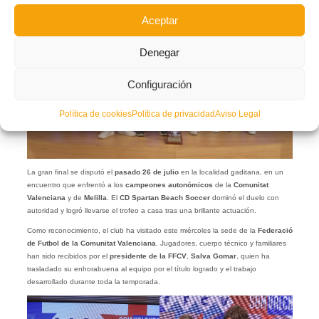
Aceptar
Denegar
Configuración
Política de cookies
Política de privacidad
Aviso Legal
La gran final se disputó el
pasado 26 de julio
en la localidad gaditana, en un
encuentro que enfrentó a los
campeones autonómicos
de la
Comunitat
Valenciana
y de
Melilla
. El
CD
Spartan Beach Soccer
dominó el duelo con
autoridad y logró llevarse el trofeo a casa tras una brillante actuación.
Como reconocimiento, el club ha visitado este miércoles la sede de la
Federació
de Futbol de la Comunitat Valenciana
. Jugadores, cuerpo técnico y familiares
han sido recibidos por el
presidente de la FFCV
,
Salva Gomar
, quien ha
trasladado su enhorabuena al equipo por el título logrado y el trabajo
desarrollado durante toda la temporada.