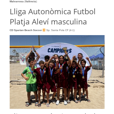
Malvarrosa
(
València
):
Lliga Autonòmica Futbol
Platja Aleví masculina
CD Spartan Beach Soccer
Sp. Santa Pola CF (4-1)