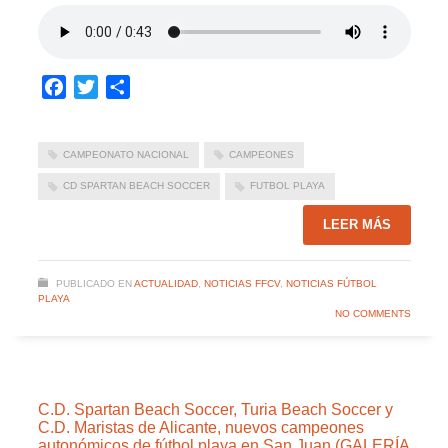
Facebook
Twitter
Compartir
CAMPEONATO NACIONAL
CAMPEONES
CD SPARTAN BEACH SOCCER
FUTBOL PLAYA
LEER MÁS
PUBLICADO EN
ACTUALIDAD
,
NOTICIAS FFCV
,
NOTICIAS FÚTBOL
PLAYA
NO COMMENTS
C.D. Spartan Beach Soccer, Turia Beach Soccer y
C.D. Maristas de Alicante, nuevos campeones
autonómicos de fútbol playa en San Juan (GALERÍA