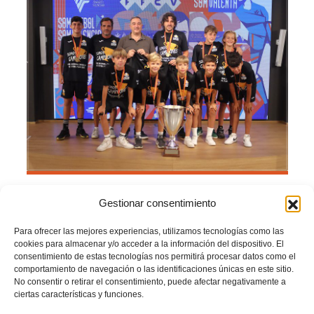
Gestionar consentimiento
El
CD Spartan Beach Socce
r, club que ha representado a la
Comunitat
Valenciana
, se ha proclamado campeón del
Campeonato Nacional de Clubes
Para ofrecer las mejores experiencias, utilizamos tecnologías como las
Base alevín 2024/25
de fútbol playa, celebrado en la
Playa de la Costilla, en
cookies para almacenar y/o acceder a la información del dispositivo. El
Rota (Cádiz)
.
consentimiento de estas tecnologías nos permitirá procesar datos como el
comportamiento de navegación o las identificaciones únicas en este sitio.
El conjunto valenciano se impuso en la final al
Atlético Melilla CF
con un
No consentir o retirar el consentimiento, puede afectar negativamente a
contundente 6-2 y se alzó con el título nacional.
ciertas características y funciones.