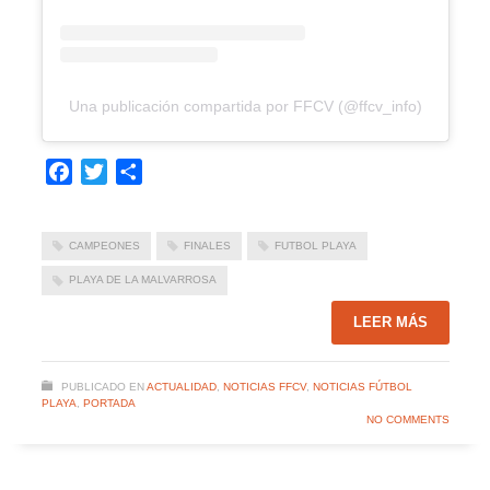
Una publicación compartida por FFCV (@ffcv_info)
Facebook
Twitter
Compartir
CAMPEONES
FINALES
FUTBOL PLAYA
PLAYA DE LA MALVARROSA
LEER MÁS
PUBLICADO EN
ACTUALIDAD
,
NOTICIAS FFCV
,
NOTICIAS FÚTBOL
PLAYA
,
PORTADA
NO COMMENTS