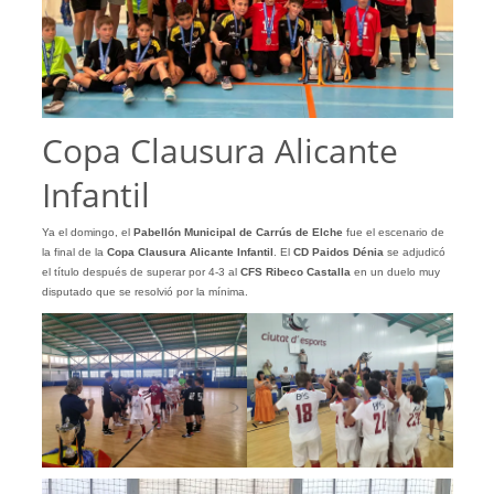
Copa Clausura Alicante
Infantil
Ya el domingo, el
Pabellón Municipal de Carrús de Elche
fue el escenario de
la final de la
Copa Clausura Alicante Infantil
. El
CD Paidos Dénia
se adjudicó
el título después de superar por 4-3 al
CFS Ribeco Castalla
en un duelo muy
disputado que se resolvió por la mínima.