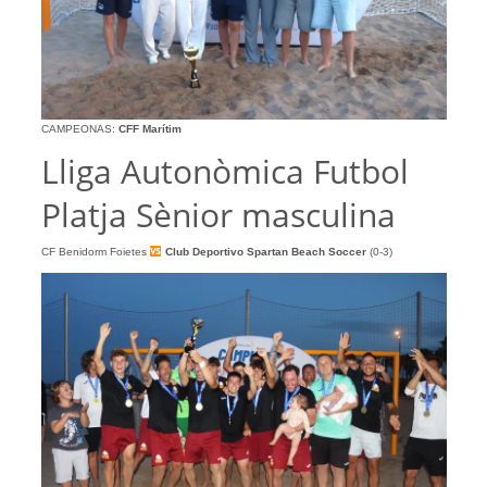
CAMPEONAS:
CFF Marítim
Lliga Autonòmica Futbol
Platja Sènior masculina
CF Benidorm Foietes
Club Deportivo Spartan Beach Soccer
(0-3)