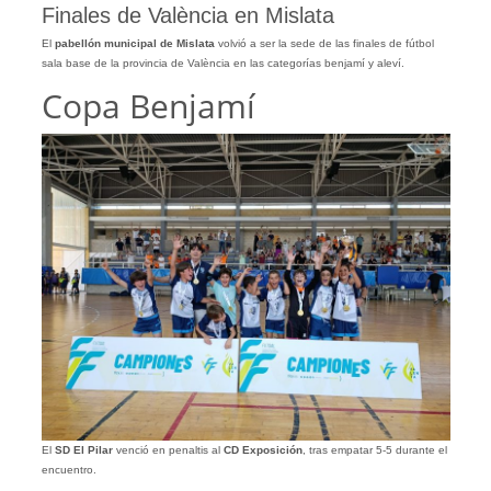
Finales de València en Mislata
El
pabellón municipal de Mislata
volvió a ser la sede de las finales de fútbol
sala base de la provincia de València en las categorías benjamí y aleví.
Copa Benjamí
El
SD El Pilar
venció en penaltis al
CD Exposición
, tras empatar 5-5 durante el
encuentro.