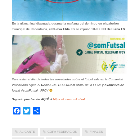
En la última final disputada durante la mañana del domingo en el pabellón
municipal de Cocentaina, el
Nueva Elda FS
se impuso 10-0 a
CD Bel.liana FS.
Para estar al día de todas las novedades sobre el fútbol sala en la Comunitat
Valenciana sigue el
CANAL DE TELEGRAM
oficial de la FFCV y
exclusivo de
futsal
#somFutsal | FFCV
Síguelo pinchando
AQUÍ
➜
https://t.me/somFutsal
Facebook
Twitter
Compartir
ALICANTE
COPA FEDERACIÓN
FINALES