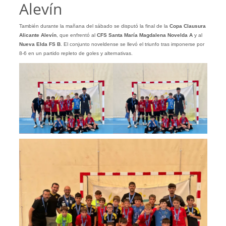
Alevín
También durante la mañana del sábado se disputó la final de la
Copa Clausura
Alicante Alevín
, que enfrentó al
CFS Santa María Magdalena Novelda A
y al
Nueva Elda FS B
. El conjunto noveldense se llevó el triunfo tras imponerse por
8-6 en un partido repleto de goles y alternativas.