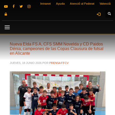
Intranet
Ayuda
Atenció al Federat
Valencià
Nueva Elda FS A, CFS SMM Novelda y CD Paidos
Dénia, campeones de las Copas Clausura de futsal
en Alicante
JUEVES, 18 JUNIO 2026
POR
PRENSA FFCV