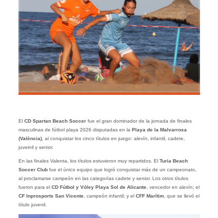
El
CD Spartan Beach Soccer
fue el gran dominador de la jornada de finales
masculinas de fútbol playa 2026 disputadas en la
Playa de la Malvarrosa
(València)
, al conquistar los cinco títulos en juego: alevín, infantil, cadete,
juveinil y senior.
En las finales Valenta, los títulos estuvieron muy repartidos. El
Turia Beach
Soccer Club
fue el único equipo que logró conquistar más de un campeonato,
al proclamarse campeón en las categorías cadete y senior. Los otros títulos
fueron para el
CD Fútbol y Vóley Playa Sol de Alicante
, vencedor en alevín; el
CF Inprosports San Vicente
, campeón infantil; y el
CFF Marítim
, que se llevó el
título juvenil.