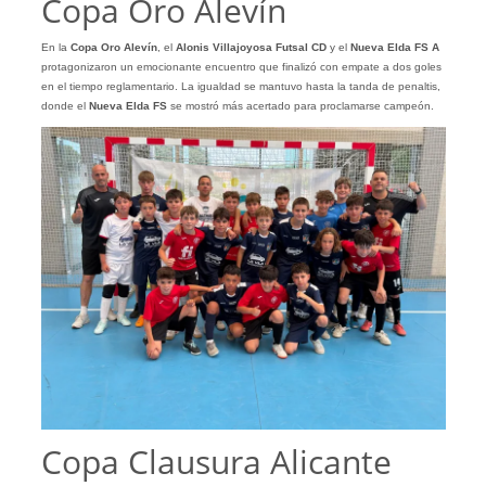
Copa Oro Alevín
En la
Copa Oro Alevín
, el
Alonis Villajoyosa Futsal CD
y el
Nueva Elda FS A
protagonizaron un emocionante encuentro que finalizó con empate a dos goles
en el tiempo reglamentario. La igualdad se mantuvo hasta la tanda de penaltis,
donde el
Nueva Elda FS
se mostró más acertado para proclamarse campeón.
Copa Clausura Alicante