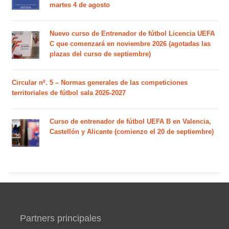
martes 4 de agosto
Nuevo curso de Entrenador de fútbol Licencia UEFA
C que comenzará en noviembre 2026 (agotadas las
plazas del curso de septiembre)
Circular nº. 5 – Normas generales de las competiciones
territoriales de fútbol sala 2026-2027
Curso de entrenador de fútbol UEFA B en Valencia,
Castellón y Alicante (comienzo el 20 de septiembre)
Partners principales