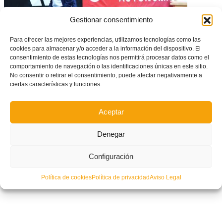
Gestionar consentimiento
Para ofrecer las mejores experiencias, utilizamos tecnologías como las
cookies para almacenar y/o acceder a la información del dispositivo. El
consentimiento de estas tecnologías nos permitirá procesar datos como el
comportamiento de navegación o las identificaciones únicas en este sitio.
CONVOCATORIA: Amistoso de la Selecció Valenciana masculina sub14
No consentir o retirar el consentimiento, puede afectar negativamente a
de fútbol para comenzar a preparar la Fase Final Oro
ciertas características y funciones.
Aceptar
Denegar
Configuración
Política de cookies
Política de privacidad
Aviso Legal