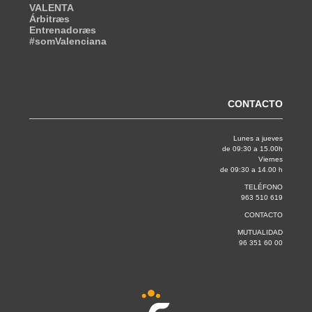
VALENTA
Árbitræs
Entrenadoræs
#somValenciana
CONTACTO
Lunes a jueves
de 09:30 a 15.00h
Viernes
de 09:30 a 14.00 h
TELÉFONO
963 510 619
CONTACTO
MUTUALIDAD
96 351 60 00