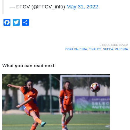
— FFCV (@FFCV_info)
May 31, 2022
Facebook
Twitter
Compartir
ETIQUETADO BAJO:
COPA VALENTA
,
FINALES
,
SUECA
,
VALENTA
What you can read next