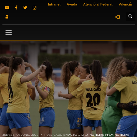
Intranet
Ayuda
Atenció al Federat
Valencià
JUEVES, 09 JUNIO 2022
/
PUBLICADO EN
ACTUALIDAD
,
NOTICIAS FFCV
,
NOTICIAS