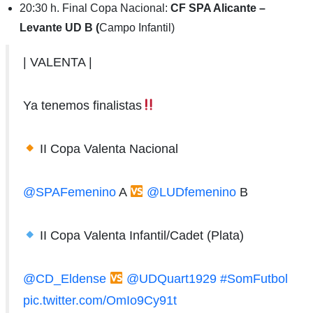
20:30 h. Final Copa Nacional:
CF SPA Alicante –
Levante UD B (
Campo Infantil)
| VALENTA |
Ya tenemos finalistas
II Copa Valenta Nacional
@SPAFemenino
A
@LUDfemenino
B
II Copa Valenta Infantil/Cadet (Plata)
@CD_Eldense
@UDQuart1929
#SomFutbol
pic.twitter.com/OmIo9Cy91t