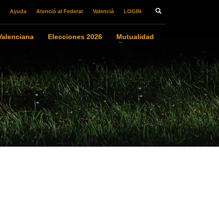
Ayuda
Atenció al Federat
Valencià
LOGIN
alenciana
Elecciones 2026
Mutualidad