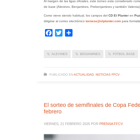
Al margen de las ligas oficiales, este torneo está considerado co
de base (Alevines, Benjamines, Prebenjamines y también Valenta),
Como viene siendo habitual, los campos del
CD El Planter
en
Puz
dirigirse al correo electrónico
torneos@elplanter.com
para formaliz
Facebook
Twitter
Compartir
ALEVINES
BENJAMINES
FÚTBOL BASE
PUBLICADO EN
ACTUALIDAD
,
NOTICIAS FFCV
El sorteo de semifinales de Copa Fede
febrero
VIERNES, 21 FEBRERO 2025
POR
PRENSA FFCV