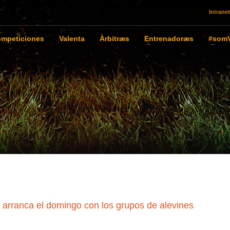
Intranet
mpeticiones
Valenta
Àrbitræs
Entrenadoræs
#somV
arranca el domingo con los grupos de alevines