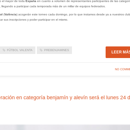
mo el mayor de toda
España
en cuanto a volumen de representantes participantes de las categor
 llegando a participar cada temporada más de un millar de equipos federados.
ol
(
València
) acogerán este torneo cada domingo, por lo que instamos desde ya a nuestros clu
ar sus inscripciones y poder participar en el mismo.
FÚTBOL VALENTA
PREBENJAMINES
LEER MÁ
NO COMM
ración en categoría benjamín y alevín será el lunes 24 