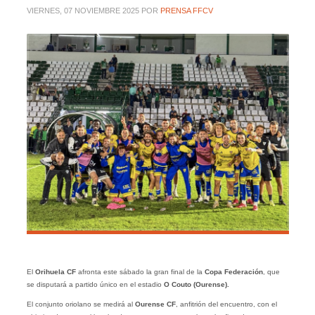
VIERNES, 07 NOVIEMBRE 2025
POR
PRENSA FFCV
El
Orihuela
CF
afronta este sábado la gran final de la
Copa Federación
, que
se disputará a partido único en el estadio
O Couto (Ourense).
El conjunto oriolano se medirá al
Ourense CF
, anfitrión del encuentro, con el