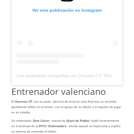
Ver esta publicación en Instagram
Una publicación compartida por Orihuela C.F. Oficial (@orihuela_cf)
Entrenador valenciano
El
Ourense CF
, por su parte, ejercerá de local en esta final tras un recorrido
igualmente sólido en el torneo, con el apoyo de su afición y el impulso de jugar
en su estadio.
Su entrenador,
Dani Llácer
, natural de
Quart de Poblet
, habló recientemente
en el podcast de la
FFCV ‘
Entrenadors
‘, donde repasó su trayectoria y explicó
su manera de entender el fútbol.