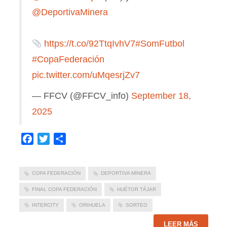
@DeportivaMinera
https://t.co/92TtqIvhV7
#SomFutbol
#CopaFederación
pic.twitter.com/uMqesrjZv7
— FFCV (@FFCV_info)
September 18,
2025
Facebook
Twitter
Compartir
COPA FEDERACIÓN
DEPORTIVA MINERA
FINAL COPA FEDERACIÓN
HUÉTOR TÁJAR
INTERCITY
ORIHUELA
SORTEO
LEER MÁS