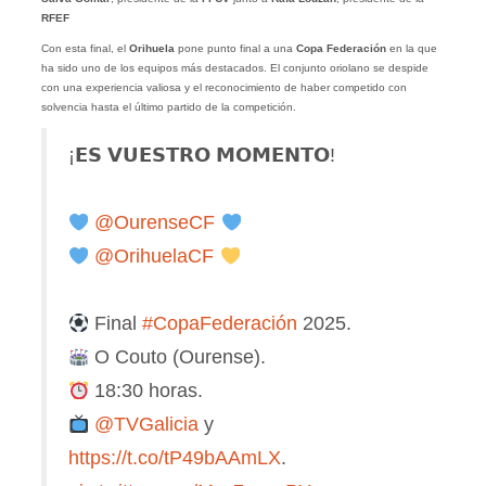
RFEF
Con esta final, el
Orihuela
pone punto final a una
Copa Federación
en la que
ha sido uno de los equipos más destacados. El conjunto oriolano se despide
con una experiencia valiosa y el reconocimiento de haber competido con
solvencia hasta el último partido de la competición.
¡𝗘𝗦 𝗩𝗨𝗘𝗦𝗧𝗥𝗢 𝗠𝗢𝗠𝗘𝗡𝗧𝗢!
@OurenseCF
@OrihuelaCF
Final
#CopaFederación
2025.
O Couto (Ourense).
18:30 horas.
@TVGalicia
y
https://t.co/tP49bAAmLX
.