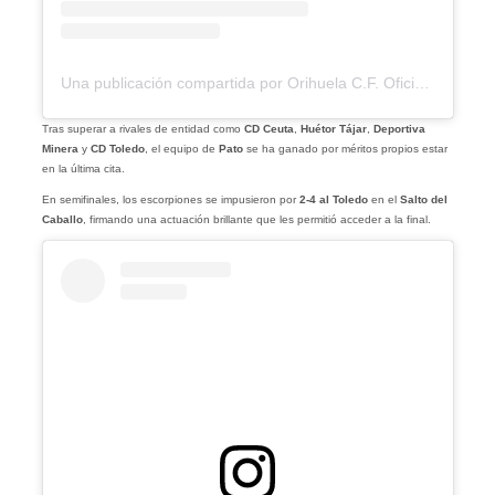
Una publicación compartida por Orihuela C.F. Oficial (@orihuela_cf)
Tras superar a rivales de entidad como
CD Ceuta
,
Huétor Tájar
,
Deportiva
Minera
y
CD Toledo
, el equipo de
Pato
se ha ganado por méritos propios estar
en la última cita.
En semifinales, los escorpiones se impusieron por
2-4 al Toledo
en el
Salto del
Caballo
, firmando una actuación brillante que les permitió acceder a la final.