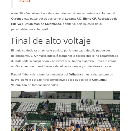
2025
A sus 36 años, el técnico valenciano vive su primera experiencia al frente del
Ourense
tras pasar por clubes como el
Levante UD
,
Elche CF
,
Recreativo de
Huelva
o
Unionistas de Salamanca
, donde ya dejó muestra de su
personalidad en el banquillo.
Final de alto voltaje
El título se decidirá en un solo partido, por lo que cada detalle puede ser
determinante. El
Orihuela
buscará mantener la solidez que le ha caracterizado
durante toda la competición y aprovechar su buena dinámica. Enfrente estará
un
Ourense
que querrá hacer valer el factor campo y su fortaleza en casa.
Para el fútbol valenciano, la presencia del
Orihuela
en esta cita supone un
nuevo ejemplo del alto nivel competitivo de los clubes de la
Comunitat
Valenciana
en torneos nacionales.