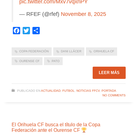
pic.twitter.com/Mxv7vqxnPY
— RFEF (@rfef)
November 8, 2025
Facebook
Twitter
Compartir
COPA FEDERACIÓN
DANI LLÁCER
ORIHUELA CF
OURENSE CF
PATO
LEER MÁS
PUBLICADO EN
ACTUALIDAD
,
FUTBOL
,
NOTICIAS FFCV
,
PORTADA
NO COMMENTS
El Orihuela CF busca el título de la Copa
Federación ante el Ourense CF