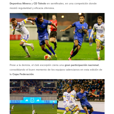
Deportiva Minera
y
CD Toledo
en semifinales, en una competición donde
mostró regularidad y eficacia ofensiva.
Pese a la derrota, el club escorpión cierra una
gran participación nacional
,
consolidando el buen momento de los equipos valencianos en esta edición de
la
Copa Federación
.