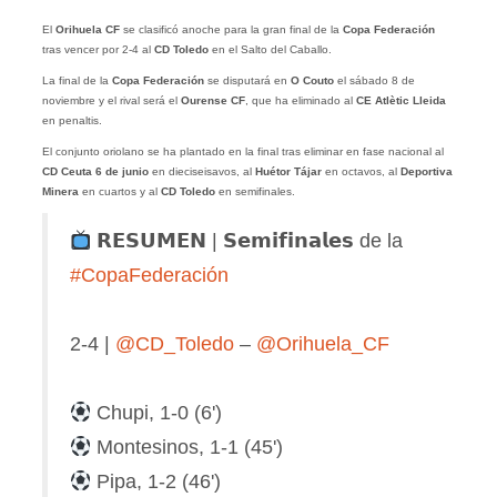
El
Orihuela CF
se clasificó anoche para la gran final de la
Copa Federación
tras vencer por 2-4 al
CD
Toledo
en el Salto del Caballo.
La final de la
Copa Federación
se disputará en
O Couto
el sábado 8 de
noviembre y el rival será el
Ourense CF
, que ha eliminado al
CE Atlètic Lleida
en penaltis.
El conjunto oriolano se ha plantado en la final tras eliminar en fase nacional al
CD Ceuta 6 de junio
en dieciseisavos, al
Huétor Tájar
en octavos, al
Deportiva
Minera
en cuartos y al
CD Toledo
en semifinales.
𝗥𝗘𝗦𝗨𝗠𝗘𝗡 | 𝗦𝗲𝗺𝗶𝗳𝗶𝗻𝗮𝗹𝗲𝘀 de la
#CopaFederación
2-4 |
@CD_Toledo
–
@Orihuela_CF
Chupi, 1-0 (6')
Montesinos, 1-1 (45')
Pipa, 1-2 (46')