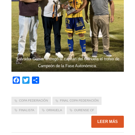
Salvador Gomar entregó al capitán del Orihuela el trofeo de
Campeón de la Fase Autonómica.
Facebook
Twitter
Compartir
COPA FEDERACIÓN
FINAL COPA FEDERACIÓN
FINALISTA
ORIHUELA
OURENSE CF
LEER MÁS