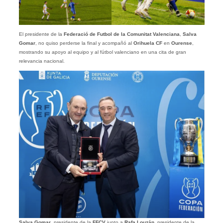
El presidente de la
Federació de Futbol de la Comunitat Valenciana
,
Salva
Gomar
, no quiso perderse la final y acompañó al
Orihuela CF
en
Ourense
,
mostrando su apoyo al equipo y al fútbol valenciano en una cita de gran
relevancia nacional.
Salva Gomar
, presidente de la
FFCV
junto a
Rafa Louzán
, presidente de la