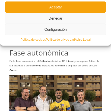
Aceptar
Denegar
Configuración
Once titular en Los Arcos en el partido ante el Huétor Tájar.
Política de cookies
Política de privacidad
Aviso Legal
Foto: Orihuela CF
Fase autonómica
En la fase autonómica, el
Orihuela
eliminó al
CF Intercity
tras ganar 1-6 en la
ida disputada en el
Antonio Solana
de
Alicante
y empatar sin goles en
Los
Arcos
.