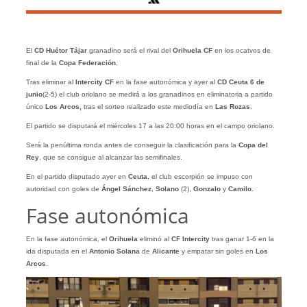
El
CD Huétor Tájar
granadino será el rival del
Orihuela CF
en los ocatvos de
final de la
Copa Federación
.
Tras eliminar al
Intercity CF
en la fase autonómica y ayer al
CD Ceuta 6 de
junio
(2-5) el club oriolano se medirá a los granadinos en eliminatoria a partido
único
Los Arcos,
tras el sorteo realizado este mediodía en
Las Rozas
.
El partido se disputará el miércoles 17 a las 20:00 horas en el campo oriolano.
Será la penúltima ronda antes de conseguir la clasificación para la
Copa del
Rey
, que se consigue al alcanzar las semifinales.
En el partido disputado ayer en
Ceuta
, el club escorpión se impuso con
autoridad con goles de
Ángel
Sánchez
,
Solano
(2),
Gonzalo
y
Camilo
.
Fase autonómica
En la fase autonómica, el
Orihuela
eliminó al
CF Intercity
tras ganar 1-6 en la
ida disputada en el
Antonio Solana
de
Alicante
y empatar sin goles en
Los
Arcos
.