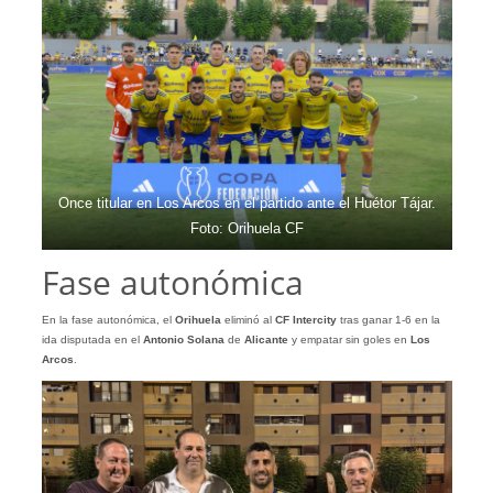
Once titular en Los Arcos en el partido ante el Huétor Tájar.
Foto: Orihuela CF
Fase autonómica
En la fase autonómica, el
Orihuela
eliminó al
CF Intercity
tras ganar 1-6 en la
ida disputada en el
Antonio Solana
de
Alicante
y empatar sin goles en
Los
Arcos
.