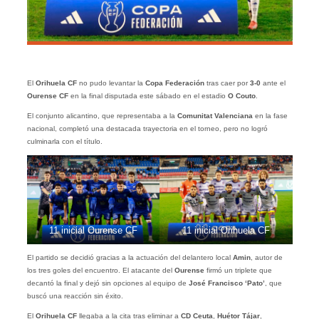
El
Orihuela CF
no pudo levantar la
Copa Federación
tras caer por
3-0
ante el
Ourense CF
en la final disputada este sábado en el estadio
O Couto
.
El conjunto alicantino, que representaba a la
Comunitat Valenciana
en la fase
nacional, completó una destacada trayectoria en el torneo, pero no logró
culminarla con el título.
11 inicial Ourense CF
11 inicial Orihuela CF
El partido se decidió gracias a la actuación del delantero local
Amin
, autor de
los tres goles del encuentro. El atacante del
Ourense
firmó un triplete que
decantó la final y dejó sin opciones al equipo de
José Francisco ‘Pato’
, que
buscó una reacción sin éxito.
El
Orihuela CF
llegaba a la cita tras eliminar a
CD Ceuta
,
Huétor Tájar
,