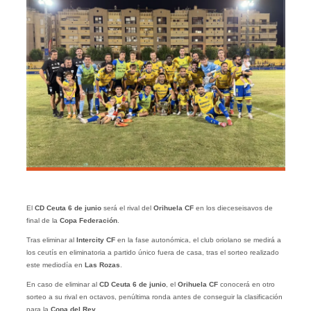
El
CD Ceuta 6 de junio
será el rival del
Orihuela CF
en los dieceseisavos de
final de la
Copa Federación
.
Tras eliminar al
Intercity CF
en la fase autonómica, el club oriolano se medirá a
los ceutís en eliminatoria a partido único fuera de casa, tras el sorteo realizado
este mediodía en
Las Rozas
.
En caso de eliminar al
CD Ceuta 6 de junio
, el
Orihuela CF
conocerá en otro
sorteo a su rival en octavos, penúltima ronda antes de conseguir la clasificación
para la
Copa del Rey
.