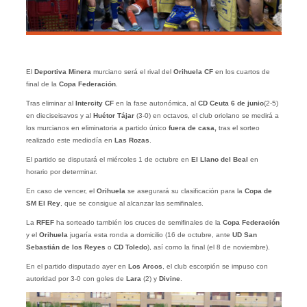
El
Deportiva Minera
murciano será el rival del
Orihuela CF
en los cuartos de
final de la
Copa Federación
.
Tras eliminar al
Intercity CF
en la fase autonómica, al
CD Ceuta 6 de junio
(2-5)
en dieciseisavos y al
Huétor Tájar
(3-0) en octavos, el club oriolano se medirá a
los murcianos en eliminatoria a partido único
fuera de casa,
tras el sorteo
realizado este mediodía en
Las Rozas
.
El partido se disputará el miércoles 1 de octubre en
El Llano del Beal
en
horario por determinar.
En caso de vencer, el
Orihuela
se asegurará su clasificación para la
Copa de
SM El Rey
, que se consigue al alcanzar las semifinales.
La
RFEF
ha sorteado también los cruces de semifinales de la
Copa Federación
y el
Orihuela
jugaría esta ronda a domicilio (16 de octubre, ante
UD San
Sebastián de los Reyes
o
CD Toledo
), así como la final (el 8 de noviembre).
En el partido disputado ayer en
Los Arcos
, el club escorpión se impuso con
autoridad por 3-0 con goles de
Lara
(2) y
Divine
.