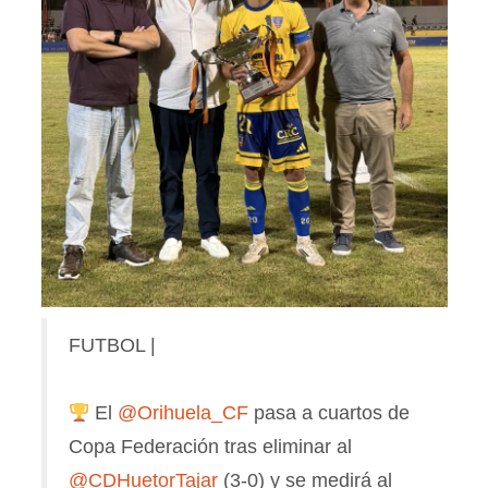
FUTBOL |
El
@Orihuela_CF
pasa a cuartos de
Copa Federación tras eliminar al
@CDHuetorTajar
(3-0) y se medirá al