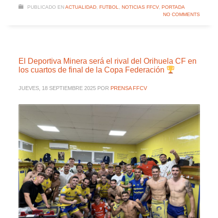
PUBLICADO EN
ACTUALIDAD
,
FUTBOL
,
NOTICIAS FFCV
,
PORTADA
NO COMMENTS
El Deportiva Minera será el rival del Orihuela CF en
los cuartos de final de la Copa Federación
JUEVES, 18 SEPTIEMBRE 2025
POR
PRENSA FFCV