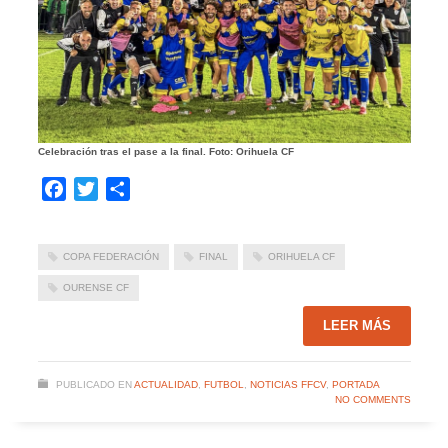
Celebración tras el pase a la final. Foto: Orihuela CF
Facebook
Twitter
Compartir
COPA FEDERACIÓN
FINAL
ORIHUELA CF
OURENSE CF
LEER MÁS
PUBLICADO EN
ACTUALIDAD
,
FUTBOL
,
NOTICIAS FFCV
,
PORTADA
NO COMMENTS