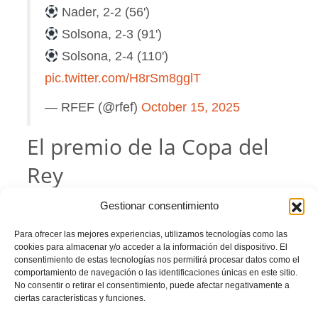
Nader, 2-2 (56')
Solsona, 2-3 (91')
Solsona, 2-4 (110')
pic.twitter.com/H8rSm8gglT
— RFEF (@rfef)
October 15, 2025
El premio de la Copa del
Rey
Tras superar la ronda de cuartos el
Orihuela
se convirtió en equipo clasificado
Gestionar consentimiento
para la
Copa de SM El Rey
, donde ha quedado emparejado con un Primera, el
Levante UD
.
Para ofrecer las mejores experiencias, utilizamos tecnologías como las
El duelo de primera fase copera ante el conjunto granota se celebrará en Los
cookies para almacenar y/o acceder a la información del dispositivo. El
Arcos el 30 de octubre a las 19:00.
consentimiento de estas tecnologías nos permitirá procesar datos como el
comportamiento de navegación o las identificaciones únicas en este sitio.
No consentir o retirar el consentimiento, puede afectar negativamente a
ciertas características y funciones.