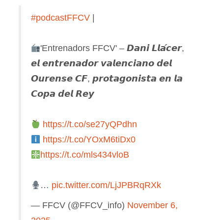
#podcastFFCV
|
'Entrenadors FFCV' – 𝘿𝙖𝙣𝙞 𝙇𝙡𝙖́𝙘𝙚𝙧,
𝙚𝙡 𝙚𝙣𝙩𝙧𝙚𝙣𝙖𝙙𝙤𝙧 𝙫𝙖𝙡𝙚𝙣𝙘𝙞𝙖𝙣𝙤 𝙙𝙚𝙡
𝙊𝙪𝙧𝙚𝙣𝙨𝙚 𝘾𝙁, 𝙥𝙧𝙤𝙩𝙖𝙜𝙤𝙣𝙞𝙨𝙩𝙖 𝙚𝙣 𝙡𝙖
𝘾𝙤𝙥𝙖 𝙙𝙚𝙡 𝙍𝙚𝙮
https://t.co/se27yQPdhn
https://t.co/YOxM6tiDx0
https://t.co/mls434vloB
…
pic.twitter.com/LjJPBRqRXk
— FFCV (@FFCV_info)
November 6,