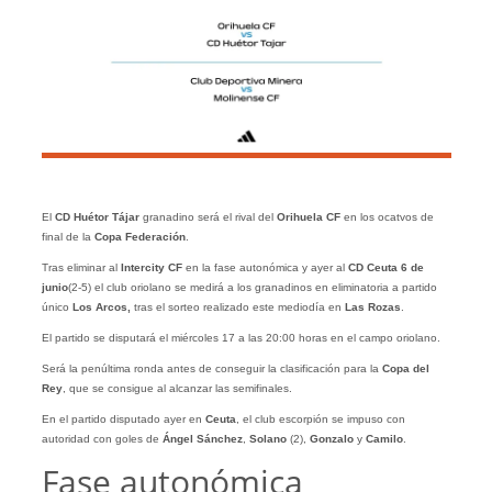
El
CD Huétor Tájar
granadino será el rival del
Orihuela CF
en los ocatvos de
final de la
Copa Federación
.
Tras eliminar al
Intercity CF
en la fase autonómica y ayer al
CD Ceuta 6 de
junio
(2-5) el club oriolano se medirá a los granadinos en eliminatoria a partido
único
Los Arcos,
tras el sorteo realizado este mediodía en
Las Rozas
.
El partido se disputará el miércoles 17 a las 20:00 horas en el campo oriolano.
Será la penúltima ronda antes de conseguir la clasificación para la
Copa del
Rey
, que se consigue al alcanzar las semifinales.
En el partido disputado ayer en
Ceuta
, el club escorpión se impuso con
autoridad con goles de
Ángel
Sánchez
,
Solano
(2),
Gonzalo
y
Camilo
.
Fase autonómica