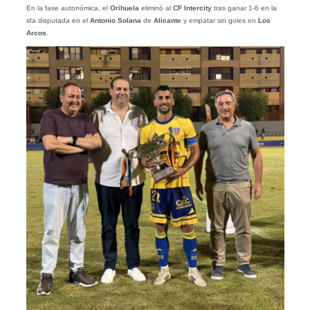
En la fase autonómica, el
Orihuela
eliminó al
CF Intercity
tras ganar 1-6 en la
ida disputada en el
Antonio Solana
de
Alicante
y empatar sin goles en
Los
Arcos
.