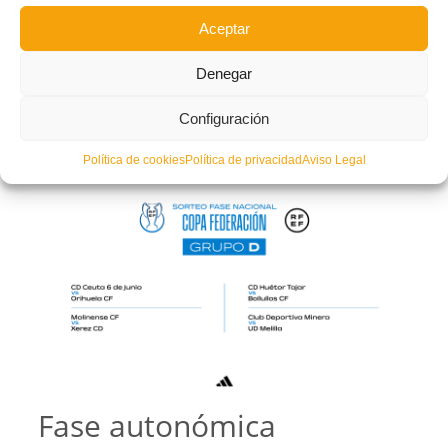
Tras eliminar al
Intercity CF
en la fase autonómica, el club oriolano se medirá a
Aceptar
los ceutís en eliminatoria a partido único fuera de casa, tras el sorteo realizado
este mediodía en
Las Rozas
.
Denegar
En caso de eliminar al
CD Ceuta 6 de junio
, el
Orihuela CF
conocerá en otro
sorteo a su rival en octavos, penúltima ronda antes de conseguir la clasificación
Configuración
para la
Copa del Rey
.
Este rival saldrá de los otros equipos que se clasifiquen en el Grupo D donde
Política de cookies
Política de privacidad
Aviso Legal
está encuadrado el
Orihuela
.
Fase autonómica