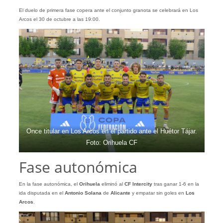
El duelo de primera fase copera ante el conjunto granota se celebrará en Los
Arcos el 30 de octubre a las 19:00.
Once titular en Los Arcos en el partido ante el Huétor Tájar.
Foto: Orihuela CF
Fase autonómica
En la fase autonómica, el
Orihuela
eliminó al
CF Intercity
tras ganar 1-6 en la
ida disputada en el
Antonio Solana
de
Alicante
y empatar sin goles en
Los
Arcos
.