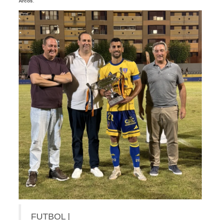
Arcos
.
FUTBOL |