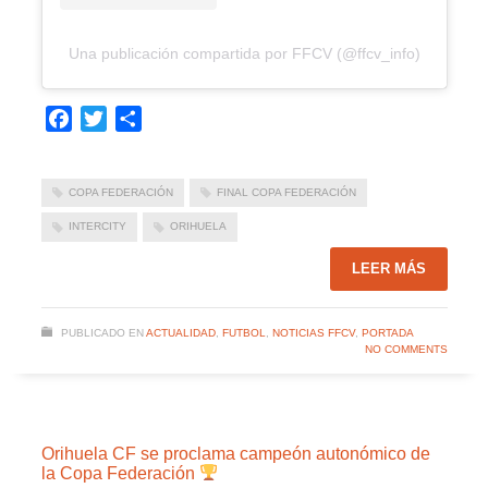
Una publicación compartida por FFCV (@ffcv_info)
Facebook
Twitter
Compartir
COPA FEDERACIÓN
FINAL COPA FEDERACIÓN
INTERCITY
ORIHUELA
LEER MÁS
PUBLICADO EN
ACTUALIDAD
,
FUTBOL
,
NOTICIAS FFCV
,
PORTADA
NO COMMENTS
Orihuela CF se proclama campeón autonómico de
la Copa Federación