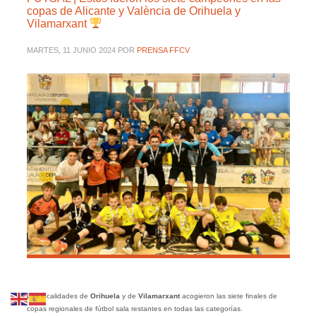
copas de Alicante y València de Orihuela y
Vilamarxant
MARTES, 11 JUNIO 2024
POR
PRENSA FFCV
Las localidades de
Orihuela
y de
Vilamarxant
acogieron las siete finales de
copas regionales de fútbol sala restantes en todas las categorías.