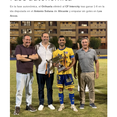
En la fase autonómica, el
Orihuela
eliminó al
CF Intercity
tras ganar 1-6 en la
ida disputada en el
Antonio Solana
de
Alicante
y empatar sin goles en
Los
Arcos
.