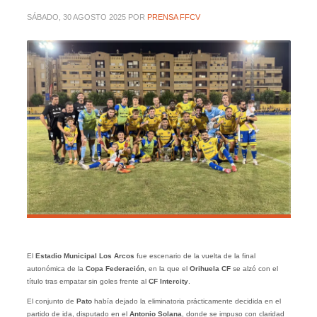
SÁBADO, 30 AGOSTO 2025
POR
PRENSA FFCV
El
Estadio Municipal Los Arcos
fue escenario de la vuelta de la final
autonómica de la
Copa Federación
, en la que el
Orihuela
CF
se alzó con el
título tras empatar sin goles frente al
CF
Intercity
.
El conjunto de
Pato
había dejado la eliminatoria prácticamente decidida en el
partido de ida, disputado en el
Antonio Solana
, donde se impuso con claridad