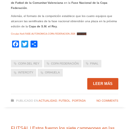
de Futbol de la Comunitat Valenciana
en la
Fase Nacional de la Copa
Federación
.
Además, el formato de la competición establece que los cuatro equipos que
alcancen las semifinales de la fase nacional obtendrán una plaza en la próxima
edición de la
Copa de S.M. el Rey.
Circular-No4-FASE-AUTONOMICA-COPA-FEDERACION-2526
Descarga
Facebook
Twitter
Compartir
COPA DEL REY
COPA FEDERACIÓN
FINAL
INTERCITY
ORIHUELA
LEER MÁS
PUBLICADO EN
ACTUALIDAD
,
FUTBOL
,
PORTADA
NO COMMENTS
FUTSAL | Estos fueron los siete campeones en las