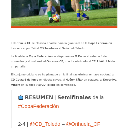
El
Orihuela CF
se clasificó anoche para la gran final de la
Copa Federación
tras vencer por 2-4 al
CD
Toledo
en el Salto del Caballo.
La final de la
Copa Federación
se disputará en
O Couto
el sábado 8 de
noviembre y el rival será el
Ourense CF
, que ha eliminado al
CE Atlètic Lleida
en penaltis.
El conjunto oriolano se ha plantado en la final tras eliminar en fase nacional al
CD Ceuta 6 de junio
en dieciseisavos, al
Huétor Tájar
en octavos, al
Deportiva
Minera
en cuartos y al
CD Toledo
en semifinales.
𝗥𝗘𝗦𝗨𝗠𝗘𝗡 | 𝗦𝗲𝗺𝗶𝗳𝗶𝗻𝗮𝗹𝗲𝘀 de la
#CopaFederación
2-4 |
@CD_Toledo
–
@Orihuela_CF