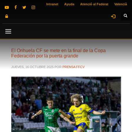
Intranet
Ayuda
Atenció al Federat
Valencià
El Orihuela CF se mete en la final de la Copa
Federación por la puerta grande
JUEVES, 16 OCTUBRE 2025
POR
PRENSA FFCV