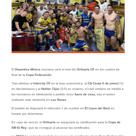
El
Deportiva Minera
murciano será el rival del
Orihuela CF
en los cuartos de
final de la
Copa Federación
.
Tras eliminar al
Intercity CF
en la fase autonómica, al
CD Ceuta 6 de junio
(2-5)
en dieciseisavos y al
Huétor Tájar
(3-0) en octavos, el club oriolano se medirá a
los murcianos en eliminatoria a partido único
fuera de casa,
tras el sorteo
realizado este mediodía en
Las Rozas
.
El partido se disputará el miércoles 1 de octubre en
El Llano del Beal
en
horario por determinar.
En caso de vencer, el
Orihuela
se asegurará su clasificación para la
Copa de
SM El Rey
, que se consigue al alcanzar las semifinales.