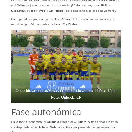
La
RFEF
ha sorteado también los cruces de semifinales de la
Copa Federación
y el
Orihuela
jugaría esta ronda a domicilio (16 de octubre, ante
UD San
Sebastián de los Reyes
o
CD Toledo
), así como la final (el 8 de noviembre).
En el partido disputado ayer en
Los Arcos
, el club escorpión se impuso con
autoridad por 3-0 con goles de
Lara
(2) y
Divine
.
Once titular en Los Arcos en el partido ante el Huétor Tájar.
Foto: Orihuela CF
Fase autonómica
En la fase autonómica, el
Orihuela
eliminó al
CF Intercity
tras ganar 1-6 en la
ida disputada en el
Antonio Solana
de
Alicante
y empatar sin goles en
Los