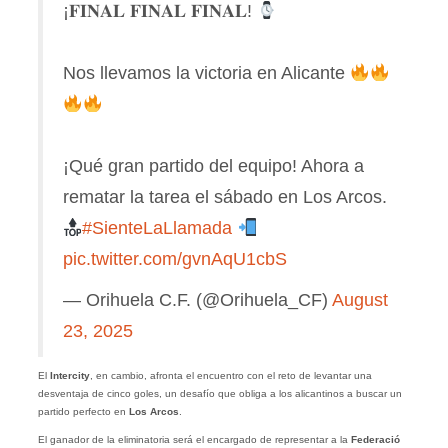
¡𝐅𝐈𝐍𝐀𝐋 𝐅𝐈𝐍𝐀𝐋 𝐅𝐈𝐍𝐀𝐋!
Nos llevamos la victoria en Alicante
¡Qué gran partido del equipo! Ahora a
rematar la tarea el sábado en Los Arcos.
#SienteLaLlamada
pic.twitter.com/gvnAqU1cbS
— Orihuela C.F. (@Orihuela_CF)
August
23, 2025
El
Intercity
, en cambio, afronta el encuentro con el reto de levantar una
desventaja de cinco goles, un desafío que obliga a los alicantinos a buscar un
partido perfecto en
Los Arcos
.
El ganador de la eliminatoria será el encargado de representar a la
Federació