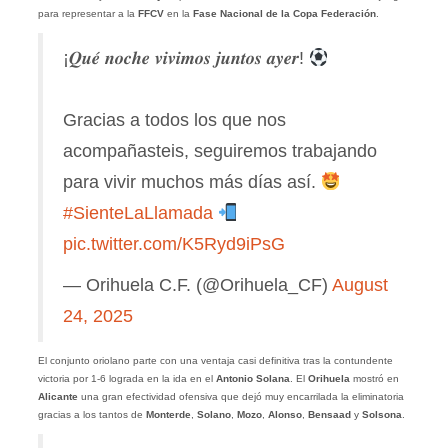
para representar a la
FFCV
en la
Fase Nacional de la Copa Federación
.
¡𝑸𝒖𝒆́ 𝒏𝒐𝒄𝒉𝒆 𝒗𝒊𝒗𝒊𝒎𝒐𝒔 𝒋𝒖𝒏𝒕𝒐𝒔 𝒂𝒚𝒆𝒓!
Gracias a todos los que nos
acompañasteis, seguiremos trabajando
para vivir muchos más días así.
#SienteLaLlamada
pic.twitter.com/K5Ryd9iPsG
— Orihuela C.F. (@Orihuela_CF)
August
24, 2025
El conjunto oriolano parte con una ventaja casi definitiva tras la contundente
victoria por 1-6 lograda en la ida en el
Antonio Solana
. El
Orihuela
mostró en
Alicante
una gran efectividad ofensiva que dejó muy encarrilada la eliminatoria
gracias a los tantos de
Monterde
,
Solano
,
Mozo
,
Alonso
,
Bensaad
y
Solsona
.