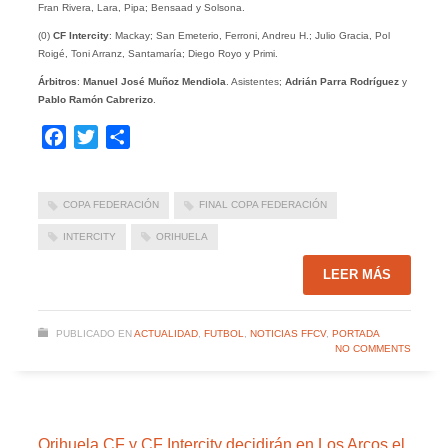
Fran Rivera, Lara, Pipa; Bensaad y Solsona.
(0)
CF
Intercity
: Mackay; San Emeterio, Ferroni, Andreu H.; Julio Gracia, Pol
Roigé, Toni Arranz, Santamaría; Diego Royo y Primi.
Árbitros
:
Manuel José Muñoz Mendiola
. Asistentes;
Adrián Parra Rodríguez
y
Pablo Ramón Cabrerizo
.
Facebook
Twitter
Compartir
COPA FEDERACIÓN
FINAL COPA FEDERACIÓN
INTERCITY
ORIHUELA
LEER MÁS
PUBLICADO EN
ACTUALIDAD
,
FUTBOL
,
NOTICIAS FFCV
,
PORTADA
NO COMMENTS
Orihuela CF y CF Intercity decidirán en Los Arcos el