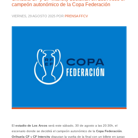
campeón autonómico de la Copa Federación
VIERNES, 29 AGOSTO 2025
POR
PRENSA FFCV
El
estadio de Los Arcos
será este sábado, 30 de agosto a las 20:30h, el
escenario donde se decidirá el campeón autonómico de la
Copa Federación
.
Orihuela CF
y
CF Intercity
disputan la vuelta de la final con un billete en juego