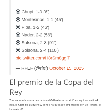
Chupi, 1-0 (6')
Montesinos, 1-1 (45')
Pipa, 1-2 (46')
Nader, 2-2 (56')
Solsona, 2-3 (91')
Solsona, 2-4 (110')
pic.twitter.com/H8rSm8gglT
— RFEF (@rfef)
October 15, 2025
El premio de la Copa del
Rey
Tras superar la ronda de cuartos el
Orihuela
se convirtió en equipo clasificado
para la
Copa de SM El Rey
, donde ha quedado emparejado con un Primera, el
Levante UD
.