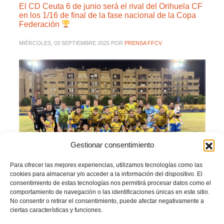
El CD Ceuta 6 de junio será el rival del Orihuela CF
en los 1/16 de final de la fase nacional de la Copa
Federación
MIÉRCOLES, 03 SEPTIEMBRE 2025
POR
PRENSA FFCV
Gestionar consentimiento
Para ofrecer las mejores experiencias, utilizamos tecnologías como las
cookies para almacenar y/o acceder a la información del dispositivo. El
consentimiento de estas tecnologías nos permitirá procesar datos como el
comportamiento de navegación o las identificaciones únicas en este sitio.
No consentir o retirar el consentimiento, puede afectar negativamente a
ciertas características y funciones.
El
CD Ceuta 6 de junio
será el rival del
Orihuela CF
en los dieceseisavos de
final de la
Copa Federación
.