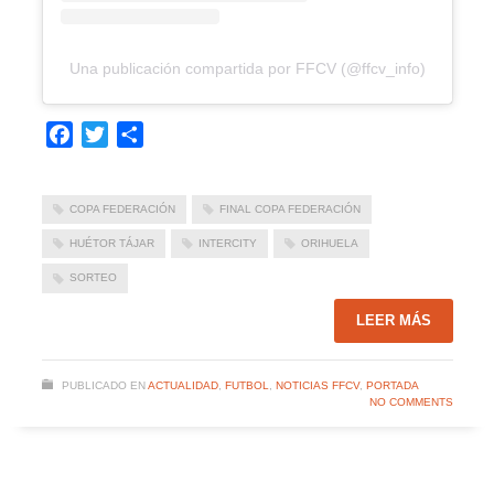
Una publicación compartida por FFCV (@ffcv_info)
Facebook
Twitter
Compartir
COPA FEDERACIÓN
FINAL COPA FEDERACIÓN
HUÉTOR TÁJAR
INTERCITY
ORIHUELA
SORTEO
LEER MÁS
PUBLICADO EN
ACTUALIDAD
,
FUTBOL
,
NOTICIAS FFCV
,
PORTADA
NO COMMENTS