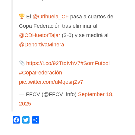
El
@Orihuela_CF
pasa a cuartos de
Copa Federación tras eliminar al
@CDHuetorTajar
(3-0) y se medirá al
@DeportivaMinera
https://t.co/92TtqIvhV7
#SomFutbol
#CopaFederación
pic.twitter.com/uMqesrjZv7
— FFCV (@FFCV_info)
September 18,
2025
Facebook
Twitter
Compartir