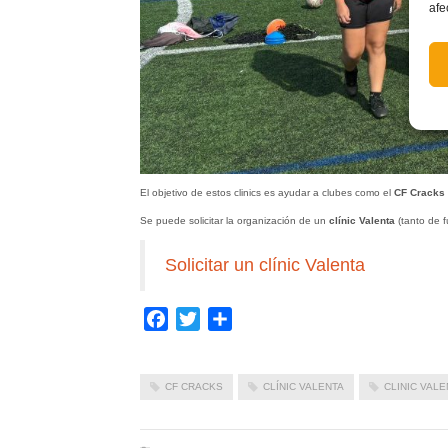
afe
El objetivo de estos clinics es ayudar a clubes como el
CF Cracks
Se puede solicitar la organización de un
clínic Valenta
(tanto de f
Solicitar un clínic Valenta
Facebook
Twitter
Compartir
CF CRACKS
CLÍNIC VALENTA
CLINIC VALE