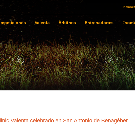
Intranet
mpeticiones
Valenta
Àrbitræs
Entrenadoræs
#somV
linic Valenta celebrado en San Antonio de Benagéber