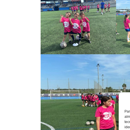
Par
alm
tec
ide