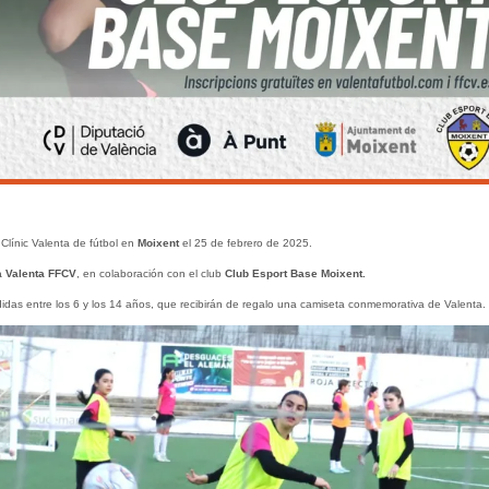
Clínic Valenta de fútbol en
Moixent
el 25 de febrero de 2025.
 Valenta FFCV
, en colaboración con el club
Club Esport Base Moixent.
idas entre los 6 y los 14 años, que recibirán de regalo una camiseta conmemorativa de Valenta.