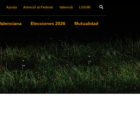
Ayuda
Atenció al Federat
Valencià
LOGIN
alenciana
Elecciones 2026
Mutualidad