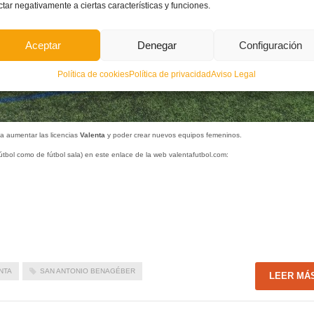
ctar negativamente a ciertas características y funciones.
Aceptar
Denegar
Configuración
Política de cookies
Política de privacidad
Aviso Legal
a aumentar las licencias
Valenta
y poder crear nuevos equipos femeninos.
útbol como de fútbol sala) en este enlace de la web valentafutbol.com:
NTA
SAN ANTONIO BENAGÉBER
LEER MÁ