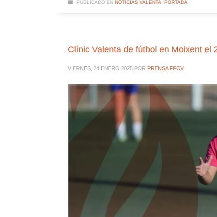
PUBLICADO EN
NOTICIAS VALENTA
,
PORTADA
Clínic Valenta de fútbol en Moixent el
VIERNES, 24 ENERO 2025
POR
PRENSA FFCV