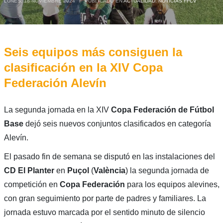
LUNES, 18 NOVIEMBRE 2024
/
PUBLICADO EN
ACTUALIDAD
,
NOTICIAS FFCV
Seis equipos más consiguen la
clasificación en la XIV Copa
Federación Alevín
La segunda jornada en la XIV
Copa Federación de Fútbol
Base
dejó seis nuevos conjuntos clasificados en categoría
Alevín.
El pasado fin de semana se disputó en las instalaciones del
CD El Planter
en
Puçol
(
València
) la segunda jornada de
competición en
Copa Federación
para los equipos alevines,
con gran seguimiento por parte de padres y familiares. La
jornada estuvo marcada por el sentido minuto de silencio