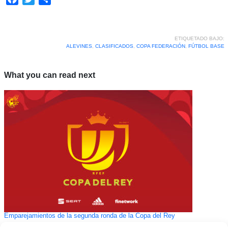
ETIQUETADO BAJO:
ALEVINES
,
CLASIFICADOS
,
COPA FEDERACIÓN
,
FÚTBOL BASE
What you can read next
Emparejamientos de la segunda ronda de la Copa del Rey