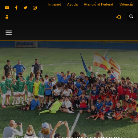
Intranet
Ayuda
Atenció al Federat
Valencià