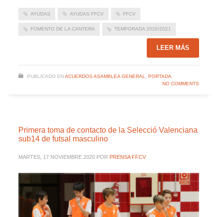
AYUDAS
AYUDAS FFCV
FFCV
FOMENTO DE LA CANTERA
TEMPORADA 2020/2021
LEER MÁS
PUBLICADO EN
ACUERDOS ASAMBLEA GENERAL
,
PORTADA
NO COMMENTS
Primera toma de contacto de la Selecció Valenciana
sub14 de futsal masculino
MARTES, 17 NOVIEMBRE 2020
POR
PRENSA FFCV