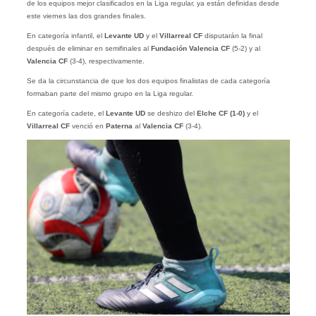
de los equipos mejor clasificados en la Liga regular, ya están definidas desde
este viernes las dos grandes finales.
En categoría infantil, el
Levante UD
y el
Villarreal CF
disputarán la final
después de eliminar en semifinales al
Fundación Valencia CF
(5-2) y al
Valencia CF
(3-4), respectivamente.
Se da la circunstancia de que los dos equipos finalistas de cada categoría
formaban parte del mismo grupo en la Liga regular.
En categoría cadete, el
Levante UD
se deshizo del
Elche CF (1-0)
y el
Villarreal CF
venció en
Paterna
al
Valencia CF
(3-4).