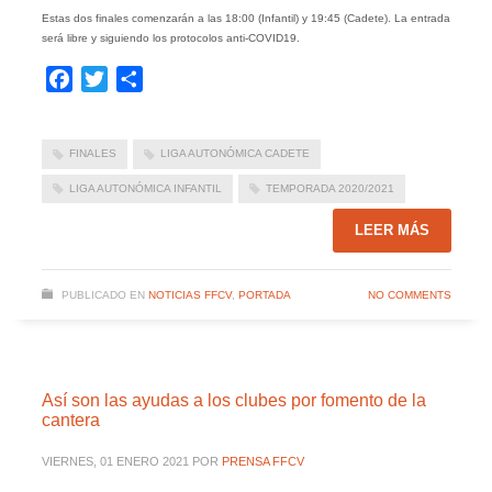
Estas dos finales comenzarán a las 18:00 (Infantil) y 19:45 (Cadete). La entrada
será libre y siguiendo los protocolos anti-COVID19.
Facebook
Twitter
Compartir
FINALES
LIGA AUTONÓMICA CADETE
LIGA AUTONÓMICA INFANTIL
TEMPORADA 2020/2021
LEER MÁS
PUBLICADO EN
NOTICIAS FFCV
,
PORTADA
NO COMMENTS
Así son las ayudas a los clubes por fomento de la
cantera
VIERNES, 01 ENERO 2021
POR
PRENSA FFCV