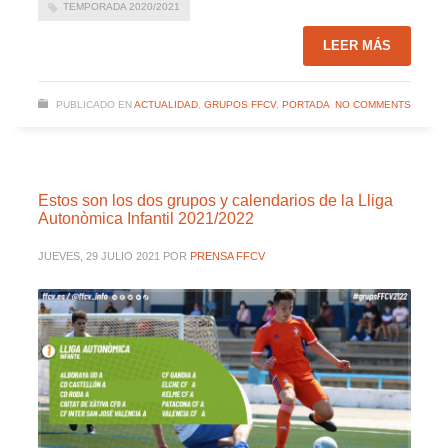
TEMPORADA 2020/2021
LEER MÁS
PUBLICADO EN
ACTUALIDAD
,
GRUPOS FFCV
,
PORTADA
NO COMMENTS
Estos son los dos grupos y calendarios de la Lliga
Autonòmica Infantil 2021/2022
JUEVES, 29 JULIO 2021
POR
PRENSA FFCV