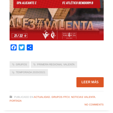
Facebook
Twitter
Compartir
GRUPOS
PRIMERA REGIONAL VALENTA
TEMPORADA 2020/2021
LEER MÁS
PUBLICADO EN
ACTUALIDAD
,
GRUPOS FFCV
,
NOTICIAS VALENTA
,
PORTADA
NO COMMENTS