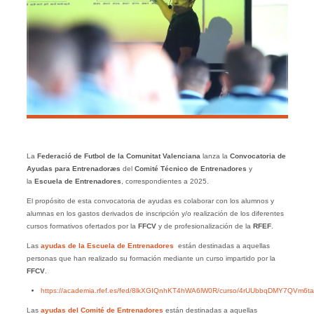
La
Federació de Futbol de la Comunitat Valenciana
lanza la
Convocatoria de
Ayudas para Entrenadoræs
del
Comité Técnico de Entrenadores
y
la
Escuela de Entrenadores
, correspondientes a 2025.
El propósito de esta convocatoria de ayudas es colaborar con los alumnos y
alumnas en los gastos derivados de inscripción y/o realización de los diferentes
cursos formativos ofertados por la
FFCV
y de profesionalización de la
RFEF
.
Las
ayudas de la Escuela de Entrenadores
están destinadas a aquellas
personas que han realizado su formación mediante un curso impartido por la
FFCV
.
https://academia.rfef.es/fed/8lkXGIQnhKT4hWA6lW0R/curso/4rUUbbqDMY7QVm6t
Las
ayudas del Comité de Entrenadores
están destinadas a aquellas