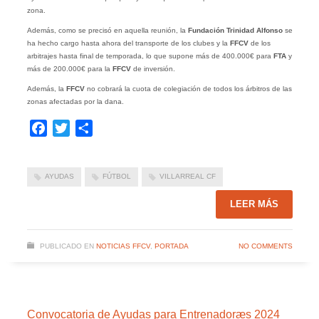
zona.
Además, como se precisó en aquella reunión, la
Fundación Trinidad Alfonso
se
ha hecho cargo hasta ahora del transporte de los clubes y la
FFCV
de los
arbitrajes hasta final de temporada, lo que supone más de 400.000€ para
FTA
y
más de 200.000€ para la
FFCV
de inversión.
Además, la
FFCV
no cobrará la cuota de colegiación de todos los árbitros de las
zonas afectadas por la dana.
Facebook
Twitter
Compartir
AYUDAS
FÚTBOL
VILLARREAL CF
LEER MÁS
PUBLICADO EN
NOTICIAS FFCV
,
PORTADA
NO COMMENTS
Convocatoria de Ayudas para Entrenadoræs 2024