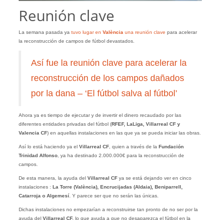
Reunión clave
La semana pasada ya
tuvo lugar en
València
una reunión clave
para acelerar
la reconstrucción de campos de fútbol devastados.
Así fue la reunión clave para acelerar la
reconstrucción de los campos dañados
por la dana – ‘El fútbol salva al fútbol’
Ahora ya es tiempo de ejecutar y de invertir el dinero recaudado por las
diferentes entidades privadas del fútbol (
RFEF, LaLiga, Villarreal CF y
Valencia CF
) en aquellas instalaciones en las que ya se pueda iniciar las obras.
Así lo está haciendo ya el
Villarreal CF
, quien a través de la
Fundación
Trinidad Alfonso
, ya ha destinado 2.000.000€ para la reconstrucción de
campos.
De esta manera, la ayuda del
Villarreal CF
ya se está dejando ver en cinco
instalaciones :
La Torre (València), Encrucijadas (Aldaia), Beniparrell,
Catarroja o Algemesí
. Y parece ser que no serán las únicas.
Dichas instalaciones no empezarían a reconstruirse tan pronto de no ser por la
ayuda del
Villarreal CF,
lo que ayuda a que no desaparezca el fútbol en la