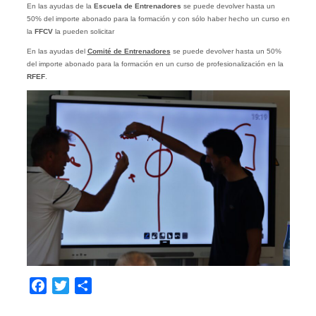
En las ayudas de la
Escuela de Entrenadores
se puede devolver hasta un
50% del importe abonado para la formación y con sólo haber hecho un curso en
la
FFCV
la pueden solicitar
En las ayudas del
Comité de Entrenadores
se puede devolver hasta un 50%
del importe abonado para la formación en un curso de profesionalización en la
RFEF
.
Facebook
Twitter
Compartir