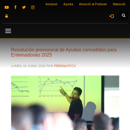
Intranet
Ayuda
Atenció al Federat
Valencià
Resolución provisional de Ayudas concedidas para
Entrenadoræs 2025
LUNES, 01 JUNIO 2026
POR
PRENSA FFCV