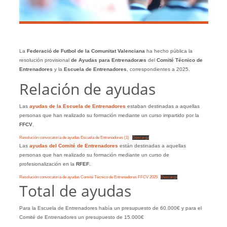
La
Federació de Futbol de la Comunitat Valenciana
ha hecho pública la
resolución provisional
de Ayudas para Entrenadoræs
del
Comité Técnico de
Entrenadores
y la
Escuela de Entrenadores
, correspondientes a 2025.
Relación de ayudas
Las
ayudas de la Escuela de Entrenadores
estaban destinadas a aquellas
personas que han realizado su formación mediante un curso impartido por la
FFCV
.
Resolución convocatoria de ayudas Escuela de Entrenadores (1)
Descarga
Las
ayudas del Comité de Entrenadores
están destinadas a aquellas
personas que han realizado su formación mediante un curso de
profesionalización en la
RFEF
.
Resolución convocatoria de ayudas Comité Técnico de Entrenadores FFCV 2025
Descarga
Total de ayudas
Para la Escuela de Entrenadores había un presupuesto de 60.000€ y para el
Comité de Entrenadores un presupuesto de 15.000€