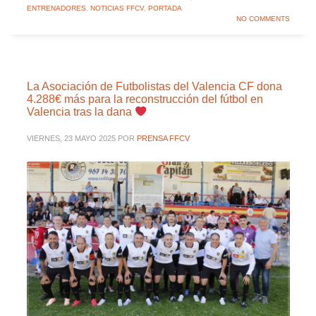
ENTRENADORES
,
NOTICIAS FFCV
,
PORTADA
NO COMMENTS
La Asociación de Futbolistas del Valencia CF dona
4.288€ más para la reconstrucción del fútbol en
Valencia tras la dana
VIERNES, 23 MAYO 2025
POR
PRENSA FFCV