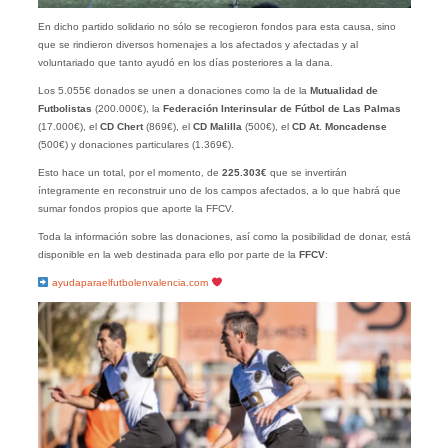
En dicho partido solidario no sólo se recogieron fondos para esta causa, sino
que se rindieron diversos homenajes a los afectados y afectadas y al
voluntariado que tanto ayudó en los días posteriores a la dana.
Los 5.055€ donados se unen a donaciones como la de la
Mutualidad de
Futbolistas
(200.000€), la
Federación Interinsular de Fútbol de Las Palmas
(17.000€), el
CD Chert
(869€), el
CD Malilla
(500€), el
CD At. Moncadense
(500€) y donaciones particulares (1.369€).
Esto hace un total, por el momento, de
225.303€
que se invertirán
íntegramente en reconstruir uno de los campos afectados, a lo que habrá que
sumar fondos propios que aporte la FFCV.
Toda la información sobre las donaciones, así como la posibilidad de donar, está
disponible en la web destinada para ello por parte de la
FFCV
:
ayudaparaelfutbolenvalencia.com