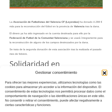
La
Asociación de Futbolistas del Valencia CF (Leyendas)
ha donado 4.288 €
más para la reconstrucción del fútbol en la provincia de
Valencia
tras la dana.
El dinero ya ha sido ingresado en la cuenta destinada para ello por la
Federació de Futbol de la Comunitat Valenciana
y se usará íntegramente para
la reconstrucción de alguno de los campos destrozados por la dana.
Se trata de la segunda donación de esta asociación tras la realizada el pasado
mes de febrero.
Solidaridad en
Villarrobledo
Gestionar consentimiento
Para ofrecer las mejores experiencias, utilizamos tecnologías como las
Esta nueva aportación de la Asociación nace del
dinero recaudado en el Duelo
cookies para almacenar y/o acceder a la información del dispositivo. El
de
Leyendas Valencia CF
vs
Leyendas del Don Octavio CP Villarrobledo
,
consentimiento de estas tecnologías nos permitirá procesar datos como el
celebrado el pasado 26 de abril en el
Estadio
Municipal de la Virgen de la
comportamiento de navegación o las identificaciones únicas en este sitio.
Caridad
de
Villarrobledo
.
No consentir o retirar el consentimiento, puede afectar negativamente a
Desde la
FFCV
se agradece con gran ilusión la generosidad de la
Asociación
ciertas características y funciones.
de Futbolistas del Valencia CF
, así como la del
Torrent CF
y la de todos los
asistentes al evento que organizó para recaudar estos fondos.