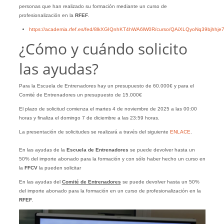
personas que han realizado su formación mediante un curso de
profesionalización en la
RFEF
.
https://academia.rfef.es/fed/8lkXGIQnhKT4hWA6lW0R/curso/QAiXLQyoNq39bjhhje
¿Cómo y cuándo solicito
las ayudas?
Para la Escuela de Entrenadores hay un presupuesto de 60.000€ y para el
Comité de Entrenadores un presupuesto de 15.000€
El plazo de solicitud comienza el martes 4 de noviembre de 2025 a las 00:00
horas y finaliza el domingo 7 de diciembre a las 23:59 horas.
La presentación de solicitudes se realizará a través del siguiente
ENLACE
.
En las ayudas de la
Escuela de Entrenadores
se puede devolver hasta un
50% del importe abonado para la formación y con sólo haber hecho un curso en
la
FFCV
la pueden solicitar
En las ayudas del
Comité de Entrenadores
se puede devolver hasta un 50%
del importe abonado para la formación en un curso de profesionalización en la
RFEF
.