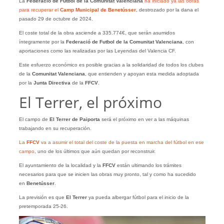
La
Federació de Futbol de la Comunitat Valenciana
ha iniciado ya las obras
para recuperar el
Camp Municipal de Benetússer
, destrozado por la dana el
pasado 29 de octubre de 2024.
El coste total de la obra asciende a 335.774€, que serán asumidos
íntegramente por la
Federació de Futbol de la Comunitat Valenciana
, con
aportaciones como las realizadas por las Leyendas del Valencia CF.
Este esfuerzo económico es posible gracias a la solidaridad de todos los clubes
de la
Comunitat Valenciana
, que entienden y apoyan esta medida adoptada
por la
Junta Directiva
de la
FFCV
.
El Terrer, el próximo
El campo de
El Terrer de Paiporta
será el próximo en ver a las máquinas
trabajando en su recuperación.
La
FFCV
va a asumir el total del coste de la puesta en marcha del fútbol en ese
campo
, uno de los últimos que aún quedan por reconstruir.
El ayuntamiento de la localidad y la
FFCV
están ultimando los trámites
necesarios para que se inicien las obras muy pronto, tal y como ha sucedido
en
Benetússer
.
La previsión es que
El Terrer
ya pueda albergar fútbol para el inicio de la
pretemporada 25-26.