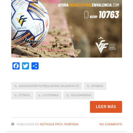
Facebook
Twitter
Compartir
ASOCIACIÓN FUTBOLISTAS VALENCIA CF
AYUDAS
FÚTBOL
LEYENDAS
SOLIDARIDAD
LEER MÁS
PUBLICADO EN
NOTICIAS FFCV
,
PORTADA
NO COMMENTS