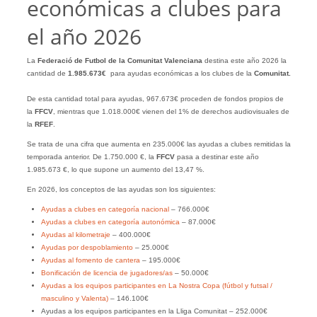
económicas a clubes para
el año 2026
La
Federació de Futbol de la Comunitat Valenciana
destina este año 2026 la
cantidad de
1.985.673€
para ayudas económicas a los clubes de la
Comunitat.
De esta cantidad total para ayudas, 967.673€ proceden de fondos propios de
la
FFCV
, mientras que 1.018.000€ vienen del 1% de derechos audiovisuales de
la
RFEF
.
Se trata de una cifra que aumenta en 235.000€ las ayudas a clubes remitidas la
temporada anterior. De 1.750.000 €, la
FFCV
pasa a destinar este año
1.985.673 €, lo que supone un aumento del 13,47 %.
En 2026, los conceptos de las ayudas son los siguientes:
Ayudas a clubes en categoría nacional
– 766.000€
Ayudas a clubes en categoría autonómica
– 87.000€
Ayudas al kilometraje
– 400.000€
Ayudas por despoblamiento
– 25.000€
Ayudas al fomento de cantera
– 195.000€
Bonificación de licencia de jugadores/as
– 50.000€
Ayudas a los equipos participantes en La Nostra Copa (fútbol y futsal /
masculino y Valenta)
– 146.100€
Ayudas a los equipos participantes en la Lliga Comunitat – 252.000€