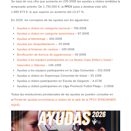
Se trata de una cifra que aumenta en 235.000€ las ayudas a clubes remitidas la
temporada anterior. De 1.750.000 €, la
FFCV
pasa a destinar este año
1.985.673 €, lo que supone un aumento del 13,47 %.
En 2026, los conceptos de las ayudas son los siguientes:
Ayudas a clubes en categoría nacional
– 766.000€
Ayudas a clubes en categoría autonómica
– 87.000€
Ayudas al kilometraje
– 400.000€
Ayudas por despoblamiento
– 25.000€
Ayudas al fomento de cantera
– 195.000€
Bonificación de licencia de jugadores/as
– 50.000€
Ayudas a los equipos participantes en La Nostra Copa (fútbol y futsal /
masculino y Valenta)
– 146.100€
Ayudas a los equipos participantes en la Lliga Comunitat – 252.000€
Ayudas a clubes en Supercopa Comunitat de futsal – 35.100€
Ayudas a clubes participantes en Escola de Gegants – 4.473€
Ayudas a clubes participantes en Lliga Promoció Futbol Platja – 2.000€
Todas las resoluciones provisionales de las ayudas se pueden consultar en
el
Portal de ayudas económicas a clubes de la web de la FFCV (PINCHANDO
AQUÍ)
.