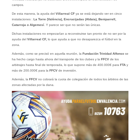
campos.
De esta manera, la ayuda del
Villarreal CF
ya se está dejando ver en cinco
instalaciones :
La Torre (València), Encrucijadas (Aldaia), Beniparrell,
Catarroja o Algemesí
. Y parece ser que no serán las únicas.
Dichas instalaciones no empezarían a reconstruirse tan pronto de no ser por la
ayuda del
Villarreal CF,
lo que ayuda a que no desaparezca el fútbol en la
zona.
Además, como se precisó en aquella reunión, la
Fundación Trinidad Alfonso
se
ha hecho cargo hasta ahora del transporte de los clubes y la
FFCV
de los
arbitrajes hasta final de temporada, lo que supone más de 400.000€ para
FTA
y
más de 200.000€ para la
FFCV
de inversión.
Además, la
FFCV
no cobrará la cuota de colegiación de todos los árbitros de las
zonas afectadas por la dana.