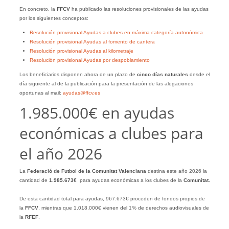
En concreto, la
FFCV
ha publicado las resoluciones provisionales de las ayudas
por los siguientes conceptos:
Resolución provisional Ayudas a clubes en máxima categoría autonómica
Resolución provisional Ayudas al fomento de cantera
Resolución provisional Ayudas al kilometraje
Resolución provisional Ayudas por despoblamiento
Los beneficiarios disponen ahora de un plazo de
cinco días naturales
desde el
día siguiente al de la publicación para la presentación de las alegaciones
oportunas al mail:
ayudas@ffcv.es
1.985.000€ en ayudas
económicas a clubes para
el año 2026
La
Federació de Futbol de la Comunitat Valenciana
destina este año 2026 la
cantidad de
1.985.673€
para ayudas económicas a los clubes de la
Comunitat.
De esta cantidad total para ayudas, 967.673€ proceden de fondos propios de
la
FFCV
, mientras que 1.018.000€ vienen del 1% de derechos audiovisuales de
la
RFEF
.