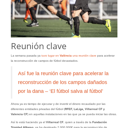
Reunión clave
La semana pasada ya
tuvo lugar en
València
una reunión clave
para acelerar
la reconstrucción de campos de fútbol devastados.
Así fue la reunión clave para acelerar la
reconstrucción de los campos dañados
por la dana – ‘El fútbol salva al fútbol’
Ahora ya es tiempo de ejecutar y de invertir el dinero recaudado por las
diferentes entidades privadas del fútbol (
RFEF, LaLiga, Villarreal CF y
Valencia CF
) en aquellas instalaciones en las que ya se pueda iniciar las obras.
Así lo está haciendo ya el
Villarreal CF
, quien a través de la
Fundación
Trinidad Alfonso
, ya ha destinado 2.000.000€ para la reconstrucción de