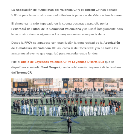
La
Asociación de Futbolistas del Valencia CF y el Torrent CF
han donado
5.055€ para la reconstrucción del fútbol en la provincia de Valencia tras la dana.
El dinero ya ha sido ingresado en la cuenta destinada para ello por la
Federació de Futbol de la Comunitat Valenciana
y se usará íntegramente para
la reconstrucción de alguno de los campos destrozados por la dana.
Desde la
FFCV
se agradece con gran ilusión la generosidad de la
Asociación
de Futbolistas del Valencia CF
, así como la del
Torrent CF
y la de todos los
asistentes al evento que organizó para recaudar estos fondos.
Fue el
Duelo de Leyendas Valencia CF
vs
Leyendas L’Horta Sud
que se
disputó en el estadio
Sant Gregori
, con la colaboración imprescindible también
del
Torrent CF.