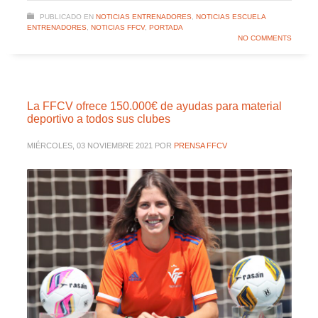
PUBLICADO EN
NOTICIAS ENTRENADORES
,
NOTICIAS ESCUELA
ENTRENADORES
,
NOTICIAS FFCV
,
PORTADA
NO COMMENTS
La FFCV ofrece 150.000€ de ayudas para material
deportivo a todos sus clubes
MIÉRCOLES, 03 NOVIEMBRE 2021
POR
PRENSA FFCV