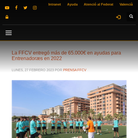
Intranet
Ayuda
Atenció al Federat
Valencià
La FFCV entregó más de 65.000€ en ayudas para
Entrenadoræs en 2022
LUNES, 27 FEBRERO 2023
POR
PRENSA FFCV