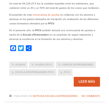
Un total de 69.228,25 € fue la cantidad repartida entre los solicitantes, que
cubrieron entre un 40 y un 50% del total de gastos de los cursos que recibieron.
El propósito de esta
convocatoria de ayudas
es colaborar con los alumnos y
alumnas en los gastos derivados de inscripción y/o realización de los diferentes
cursos formativos ofertados por la
FFCV
.
En el presente año, la
FFCV
también lanzará una convocatoria de ayudas a
través de la
Escola d’Entrenadors
en su propósito de seguir mejorando y
alcanzar la excelencia en la formación de sus alumnos y alumnas.
Facebook
Twitter
Compartir
AYUDAS
AYUDAS FFCV
CURSOS ENTRENADORES
ESCOLA D'ENTRENADORS FFCV
FFCV
LEER MÁS
PUBLICADO EN
NOTICIAS ESCUELA ENTRENADORES
NO COMMENTS