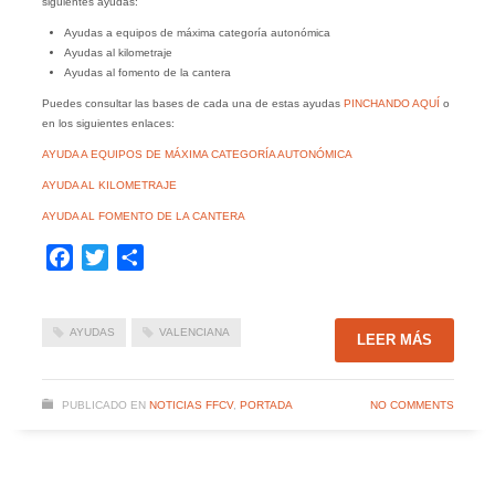
siguientes ayudas:
Ayudas a equipos de máxima categoría autonómica
Ayudas al kilometraje
Ayudas al fomento de la cantera
Puedes consultar las bases de cada una de estas ayudas
PINCHANDO AQUÍ
o
en los siguientes enlaces:
AYUDA A EQUIPOS DE MÁXIMA CATEGORÍA AUTONÓMICA
AYUDA AL KILOMETRAJE
AYUDA AL FOMENTO DE LA CANTERA
Facebook
Twitter
Compartir
AYUDAS
VALENCIANA
LEER MÁS
PUBLICADO EN
NOTICIAS FFCV
,
PORTADA
NO COMMENTS