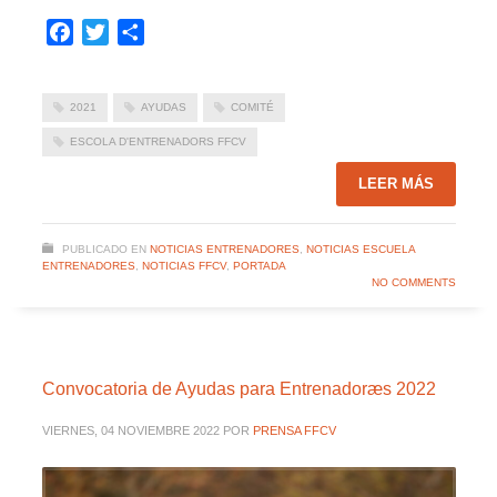
Facebook
Twitter
Compartir
2021
AYUDAS
COMITÉ
ESCOLA D'ENTRENADORS FFCV
LEER MÁS
PUBLICADO EN
NOTICIAS ENTRENADORES
,
NOTICIAS ESCUELA
ENTRENADORES
,
NOTICIAS FFCV
,
PORTADA
NO COMMENTS
Convocatoria de Ayudas para Entrenadoræs 2022
VIERNES, 04 NOVIEMBRE 2022
POR
PRENSA FFCV