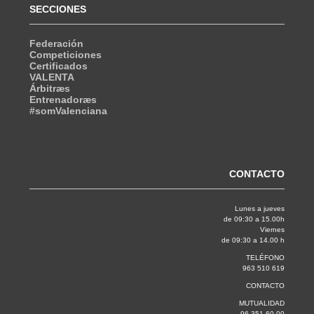
SECCIONES
Federación
Competiciones
Certificados
VALENTA
Árbitræs
Entrenadoræs
#somValenciana
CONTACTO
Lunes a jueves
de 09:30 a 15.00h
Viernes
de 09:30 a 14.00 h
TELÉFONO
963 510 619
CONTACTO
MUTUALIDAD
96 351 60 00