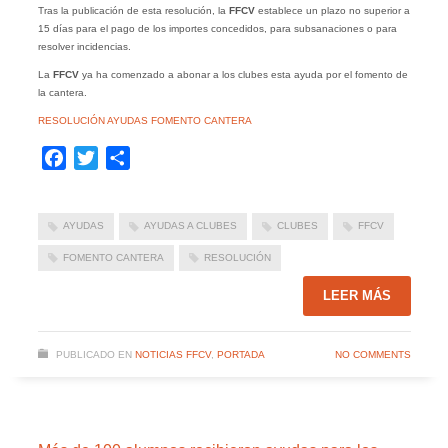
Tras la publicación de esta resolución, la
FFCV
establece un plazo no superior a
15 días para el pago de los importes concedidos, para subsanaciones o para
resolver incidencias.
La
FFCV
ya ha comenzado a abonar a los clubes esta ayuda por el fomento de
la cantera.
RESOLUCIÓN AYUDAS FOMENTO CANTERA
Facebook
Twitter
Compartir
AYUDAS
AYUDAS A CLUBES
CLUBES
FFCV
FOMENTO CANTERA
RESOLUCIÓN
LEER MÁS
PUBLICADO EN
NOTICIAS FFCV
,
PORTADA
NO COMMENTS