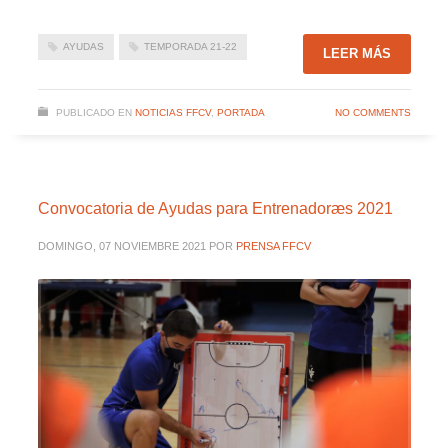
AYUDAS
TEMPORADA 21-22
LEER MÁS
PUBLICADO EN
NOTICIAS FFCV
,
PORTADA
NO COMMENTS
Convocatoria de Ayudas para Entrenadoræs 2021
DOMINGO, 07 NOVIEMBRE 2021
POR
PRENSA FFCV