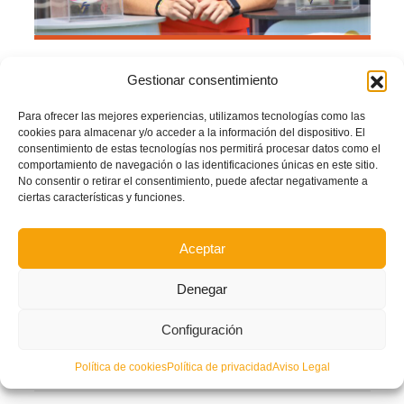
Gestionar consentimiento
La
Federació de Futbol de la Comunitat Valenciana
ofrece 150.000 euros de
ayuda para adquirir material deportivo a todos los clubes adscritos.
Para ofrecer las mejores experiencias, utilizamos tecnologías como las
El plazo para la solicitud de esta ayuda comenzó el día 3 de noviembre y está
cookies para almacenar y/o acceder a la información del dispositivo. El
abierto hasta el martes 16 de noviembre de 2021.
consentimiento de estas tecnologías nos permitirá procesar datos como el
comportamiento de navegación o las identificaciones únicas en este sitio.
Las bases para la solicitud de esta ayuda las puedes
CONSULTAR PINCHANDO
No consentir o retirar el consentimiento, puede afectar negativamente a
AQUÍ
o en el
Portal de ayudas económicas a clubes de la FFCV
.
ciertas características y funciones.
Ayudas FFCV para material deportivo
Descarga
Gracias a estas ayudas, los clubes podrán adquirir todo tipo de material
deportivo: chinos, balones, redes, petos, escaleras de coordinación, banquillos,
Aceptar
miniporterías…
Denegar
Facebook
Twitter
Compartir
Configuración
AYUDAS
FFCV
LEER MÁS
Política de cookies
Política de privacidad
Aviso Legal