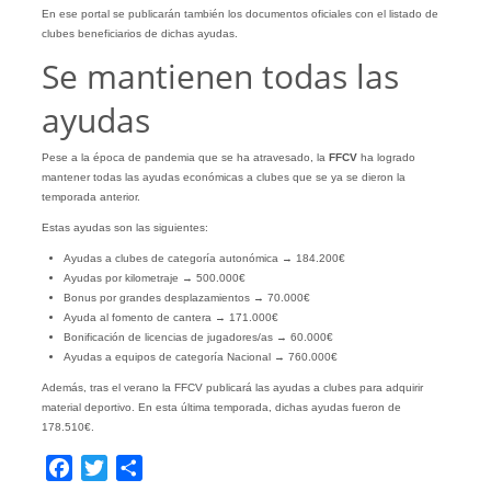
En ese portal se publicarán también los documentos oficiales con el listado de
clubes beneficiarios de dichas ayudas.
Se mantienen todas las
ayudas
Pese a la época de pandemia que se ha atravesado, la
FFCV
ha logrado
mantener todas las ayudas económicas a clubes que se ya se dieron la
temporada anterior.
Estas ayudas son las siguientes:
Ayudas a clubes de categoría autonómica → 184.200€
Ayudas por kilometraje → 500.000€
Bonus por grandes desplazamientos → 70.000€
Ayuda al fomento de cantera → 171.000€
Bonificación de licencias de jugadores/as → 60.000€
Ayudas a equipos de categoría Nacional → 760.000€
Además, tras el verano la FFCV publicará las ayudas a clubes para adquirir
material deportivo. En esta última temporada, dichas ayudas fueron de
178.510€.
Facebook
Twitter
Compartir