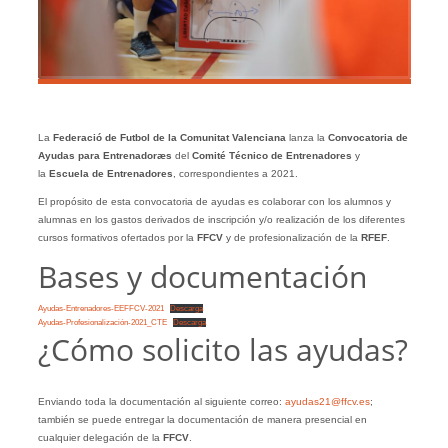
La
Federació de Futbol de la Comunitat Valenciana
lanza la
Convocatoria de
Ayudas para Entrenadoræs
del
Comité Técnico de Entrenadores
y
la
Escuela de Entrenadores
, correspondientes a 2021.
El propósito de esta convocatoria de ayudas es colaborar con los alumnos y
alumnas en los gastos derivados de inscripción y/o realización de los diferentes
cursos formativos ofertados por la
FFCV
y de profesionalización de la
RFEF
.
Bases y documentación
Ayudas-Entrenadores-EEFFCV-2021
Descarga
Ayudas-Profesionalización-2021_CTE
Descarga
¿Cómo solicito las ayudas?
Enviando toda la documentación al siguiente correo:
ayudas21@ffcv.es
;
también se puede entregar la documentación de manera presencial en
cualquier delegación de la
FFCV
.