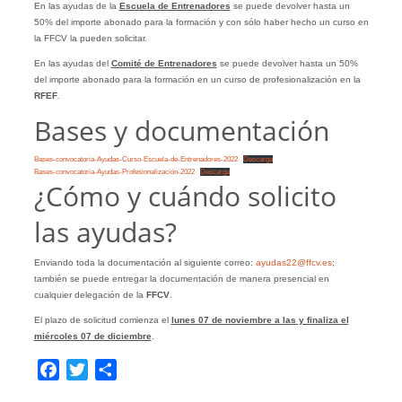
En las ayudas de la
Escuela de Entrenadores
se puede devolver hasta un
50% del importe abonado para la formación y con sólo haber hecho un curso en
la FFCV la pueden solicitar.
En las ayudas del
Comité de Entrenadores
se puede devolver hasta un 50%
del importe abonado para la formación en un curso de profesionalización en la
RFEF
.
Bases y documentación
Bases-convocatoria-Ayudas-Curso-Escuela-de-Entrenadores-2022
Descarga
Bases-convocatoria-Ayudas-Profesionalización-2022
Descarga
¿Cómo y cuándo solicito
las ayudas?
Enviando toda la documentación al siguiente correo:
ayudas22@ffcv.es
;
también se puede entregar la documentación de manera presencial en
cualquier delegación de la
FFCV
.
El plazo de solicitud comienza el
lunes 07 de noviembre a las y finaliza el
miércoles 07 de diciembre
.
Facebook
Twitter
Compartir