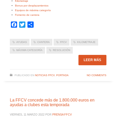
Kilometraje
Bonus por desplazamientos
Equipos de máxima categoría
Fomento de cantera
Facebook
Twitter
Compartir
AYUDAS
CANTERA
FFCV
KILOMETRAJE
MÁXIMA CATEGORÍA
RESOLUCIÓN
LEER MÁS
PUBLICADO EN
NOTICIAS FFCV
,
PORTADA
NO COMMENTS
La FFCV concede más de 1.800.000 euros en
ayudas a clubes esta temporada
VIERNES, 11 MARZO 2022
POR
PRENSA FFCV