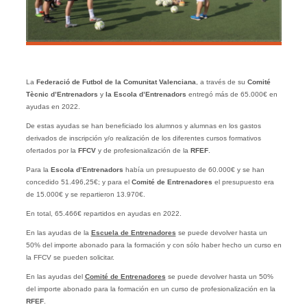
La
Federació de Futbol de la Comunitat Valenciana
, a través de su
Comité
Tècnic d’Entrenadors
y
la Escola d’Entrenadors
entregó más de 65.000€ en
ayudas en 2022.
De estas ayudas se han beneficiado los alumnos y alumnas en los gastos
derivados de inscripción y/o realización de los diferentes cursos formativos
ofertados por la
FFCV
y de profesionalización de la
RFEF
.
Para la
Escola d’Entrenadors
había un presupuesto de 60.000€ y se han
concedido 51.496,25€; y para el
Comité de Entrenadores
el presupuesto era
de 15.000€ y se repartieron 13.970€.
En total, 65.466€ repartidos en ayudas en 2022.
En las ayudas de la
Escuela de Entrenadores
se puede devolver hasta un
50% del importe abonado para la formación y con sólo haber hecho un curso en
la FFCV se pueden solicitar.
En las ayudas del
Comité de Entrenadores
se puede devolver hasta un 50%
del importe abonado para la formación en un curso de profesionalización en la
RFEF
.