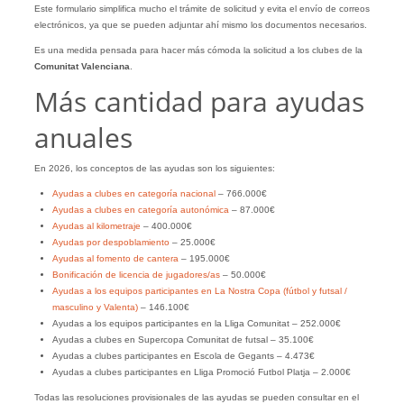
Este formulario simplifica mucho el trámite de solicitud y evita el envío de correos
electrónicos, ya que se pueden adjuntar ahí mismo los documentos necesarios.
Es una medida pensada para hacer más cómoda la solicitud a los clubes de la
Comunitat Valenciana
.
Más cantidad para ayudas
anuales
En 2026, los conceptos de las ayudas son los siguientes:
Ayudas a clubes en categoría nacional
– 766.000€
Ayudas a clubes en categoría autonómica
– 87.000€
Ayudas al kilometraje
– 400.000€
Ayudas por despoblamiento
– 25.000€
Ayudas al fomento de cantera
– 195.000€
Bonificación de licencia de jugadores/as
– 50.000€
Ayudas a los equipos participantes en La Nostra Copa (fútbol y futsal /
masculino y Valenta)
– 146.100€
Ayudas a los equipos participantes en la Lliga Comunitat – 252.000€
Ayudas a clubes en Supercopa Comunitat de futsal – 35.100€
Ayudas a clubes participantes en Escola de Gegants – 4.473€
Ayudas a clubes participantes en Lliga Promoció Futbol Platja – 2.000€
Todas las resoluciones provisionales de las ayudas se pueden consultar en el