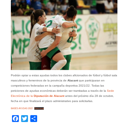
Podrán optar a estas ayudas todos los clubes aficionados de fútbol y fútbol sala
masculinos y femeninos de la provincia de
Alacant
que participaran en
competiciones federadas en la campaña deportiva 2021/22. Todas las
peticiones de ayudas económicas deberán ser tramitadas a través de la
Sede
Electrónica de la
Diputación de
Alacant
antes del próximo día 28 de octubre,
fecha en que finalizará el plazo administrativo para solicitarlas.
BASES AYUDAS 2022
Descarga
Facebook
Twitter
Compartir