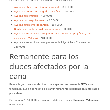
En 2025, los conceptos de las ayudas son los siguientes:
Ayudas a clubes en categoría nacional
– 690.000€
Ayudas a clubes en categoría autonómica
– 87.000€
Ayudas al kilometraje
– 400.000€
Ayudas por despoblamiento
– 25.000€
Ayudas al fomento de cantera
– 195.000€
Bonificación de licencia de jugadores/as
– 50.000€
Ayudas a los equipos participantes en La Nostra Copa (fútbol y futsal /
masculino y Valenta)
– 243.000€
Ayudas a los equipos participantes en la Lliga À Punt Comunitat –
160.000€
Remanente para los
clubes afectados por la
dana
Pese a la gran cantidad de dinero para ayudas que destina la
FFCV
esta
temporada, aún ha conseguido dejar un remanente importante para afectados
por la dana.
Por tanto, al 1.750.000€ de ayudas a clubes de toda la
Comunitat Valenciana
hay que sumar: