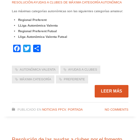
RESOLUCIÓN AYUDAS A CLUBES DE MÁXIMA CATEGORÍA AUTONÓMICA
Las máximas categorías autonómicas son las siguientes categorías amateur:
Regional Preferent
LLiga Autonòmica Valenta
Regional Preferent Futsal
Lliga Autonòmica Valenta Futsal
Facebook
Twitter
Compartir
AUTONÓMICA VALENTA
AYUDAS A CLUBES
MÁXIMA CATEGORÍA
PREFERENTE
LEER MÁS
PUBLICADO EN
NOTICIAS FFCV
,
PORTADA
NO COMMENTS
Resolución de las ayudas a clubes por el fomento