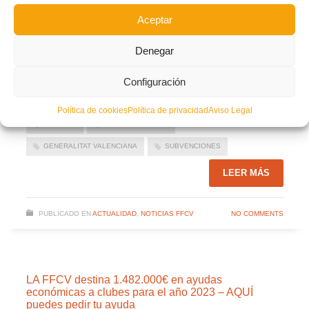
En la Resolución de la
Generalitat
se pueden consultar todos los detalles
Aceptar
relativos a esta línea de subvenciones, así como al modo de tramitarlas y los
plazos en que deben cumplimentarse los formularios de solicitud.
Denegar
Resolucion-GVA-Subvenciones-a-clubes-no-profesionales-2024
Descarga
Facebook
Twitter
Compartir
Configuración
Política de cookies
Política de privacidad
Aviso Legal
AMATEUR
AYUDAS A CLUBES
GENERALITAT VALENCIANA
SUBVENCIONES
LEER MÁS
PUBLICADO EN
ACTUALIDAD
,
NOTICIAS FFCV
NO COMMENTS
LA FFCV destina 1.482.000€ en ayudas
económicas a clubes para el año 2023 – AQUÍ
puedes pedir tu ayuda