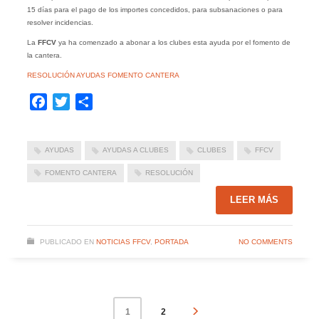
15 días para el pago de los importes concedidos, para subsanaciones o para
resolver incidencias.
La
FFCV
ya ha comenzado a abonar a los clubes esta ayuda por el fomento de
la cantera.
RESOLUCIÓN AYUDAS FOMENTO CANTERA
Facebook
Twitter
Compartir
AYUDAS
AYUDAS A CLUBES
CLUBES
FFCV
FOMENTO CANTERA
RESOLUCIÓN
LEER MÁS
PUBLICADO EN
NOTICIAS FFCV
,
PORTADA
NO COMMENTS
2
1