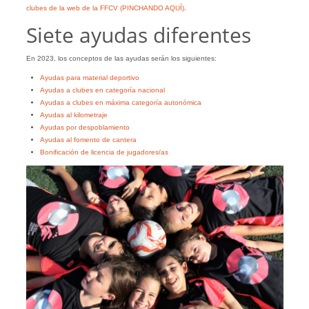
clubes de la web de la FFCV (PINCHANDO AQUÍ)
.
Siete ayudas diferentes
En 2023, los conceptos de las ayudas serán los siguientes:
Ayudas para material deportivo
Ayudas a clubes en categoría nacional
Ayudas a clubes en máxima categoría autonómica
Ayudas al kilometraje
Ayudas por despoblamiento
Ayudas al fomento de cantera
Bonificación de licencia de jugadores/as