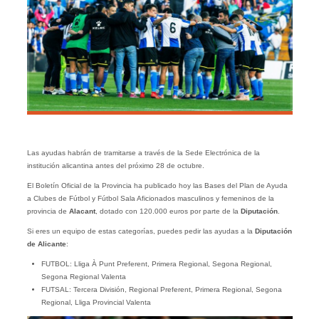
Las ayudas habrán de tramitarse a través de la Sede Electrónica de la
institución alicantina antes del próximo 28 de octubre.
El Boletín Oficial de la Provincia ha publicado hoy las Bases del Plan de Ayuda
a Clubes de Fútbol y Fútbol Sala Aficionados masculinos y femeninos de la
provincia de
Alacant
, dotado con 120.000 euros por parte de la
Diputación
.
Si eres un equipo de estas categorías, puedes pedir las ayudas a la
Diputación
de Alicante
:
FUTBOL: Lliga À Punt Preferent, Primera Regional, Segona Regional,
Segona Regional Valenta
FUTSAL: Tercera División, Regional Preferent, Primera Regional, Segona
Regional, Lliga Provincial Valenta