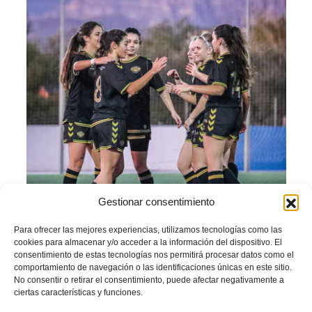
Gestionar consentimiento
Para ofrecer las mejores experiencias, utilizamos tecnologías como las
cookies para almacenar y/o acceder a la información del dispositivo. El
Estas subvenciones se destinan a financiar los gastos que se ocasionen en
consentimiento de estas tecnologías nos permitirá procesar datos como el
2024 por conceptos como desplazamientos, alojamiento, manutención,
comportamiento de navegación o las identificaciones únicas en este sitio.
arbitrajes y nóminas -que serán al menos el 50 por ciento del importe de la
No consentir o retirar el consentimiento, puede afectar negativamente a
subvención concedida-, gastos de tecnificación y otros gastos justificados hasta
ciertas características y funciones.
un máximo del 10 por ciento de la subvención concedida.