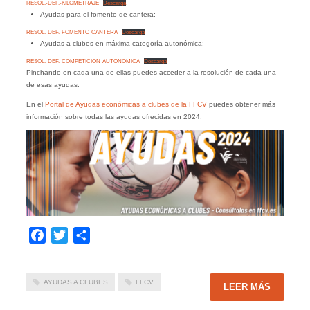
RESOL.-DEF.-KILOMETRAJE
Descarga
Ayudas para el fomento de cantera:
RESOL.-DEF.-FOMENTO-CANTERA
Descarga
Ayudas a clubes en máxima categoría autonómica:
RESOL.-DEF.-COMPETICION-AUTONOMICA
Descarga
Pinchando en cada una de ellas puedes acceder a la resolución de cada una
de esas ayudas.
En el
Portal de Ayudas económicas a clubes de la FFCV
puedes obtener más
información sobre todas las ayudas ofrecidas en 2024.
Facebook
Twitter
Compartir
AYUDAS A CLUBES
FFCV
LEER MÁS