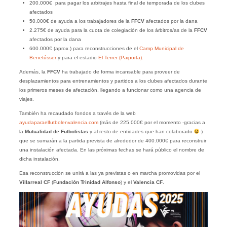
200.000€ para pagar los arbitrajes hasta final de temporada de los clubes
afectados
50.000€ de ayuda a los trabajadores de la
FFCV
afectados por la dana
2.275€ de ayuda para la cuota de colegiación de los árbitros/as de la
FFCV
afectados por la dana
600.000€ (aprox.) para reconstrucciones de el
Camp Municipal de
Benetússer
y para el estadio
El Terrer (Paiporta)
.
Además, la
FFCV
ha trabajado de forma incansable para proveer de
desplazamientos para entrenamientos y partidos a los clubes afectados durante
los primeros meses de afectación, llegando a funcionar como una agencia de
viajes.
También ha recaudado fondos a través de la web
ayudaparaelfutbolenvalencia.com
(más de 225.000€ por el momento -gracias a
la
Mutualidad de Futbolistas
y al resto de entidades que han colaborado
-)
que se sumarán a la partida prevista de alrededor de 400.000€ para reconstruir
una instalación afectada. En las próximas fechas se hará público el nombre de
dicha instalación.
Esa reconstrucción se unirá a las ya previstas o en marcha promovidas por el
Villarreal CF
(
Fundación Trinidad Alfonso
) y el
Valencia CF
.