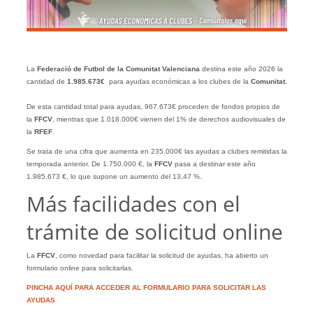
La
Federació de Futbol de la Comunitat Valenciana
destina este año 2026 la
cantidad de
1.985.673€
para ayudas económicas a los clubes de la
Comunitat.
De esta cantidad total para ayudas, 967.673€ proceden de fondos propios de
la
FFCV
, mientras que 1.018.000€ vienen del 1% de derechos audiovisuales de
la
RFEF
.
Se trata de una cifra que aumenta en 235.000€ las ayudas a clubes remitidas la
temporada anterior. De 1.750.000 €, la
FFCV
pasa a destinar este año
1.985.673 €, lo que supone un aumento del 13,47 %.
Más facilidades con el
trámite de solicitud online
La
FFCV
, como novedad para facilitar la solicitud de ayudas, ha abierto un
formulario online para solicitarlas.
PINCHA AQUÍ PARA ACCEDER AL FORMULARIO PARA SOLICITAR LAS
AYUDAS