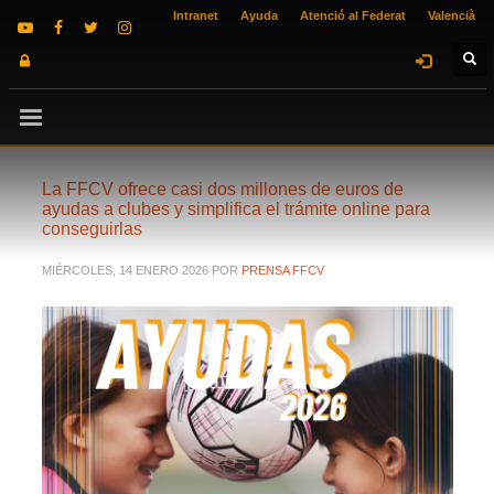
Intranet
Ayuda
Atenció al Federat
Valencià
La FFCV ofrece casi dos millones de euros de
ayudas a clubes y simplifica el trámite online para
conseguirlas
MIÉRCOLES, 14 ENERO 2026
POR
PRENSA FFCV