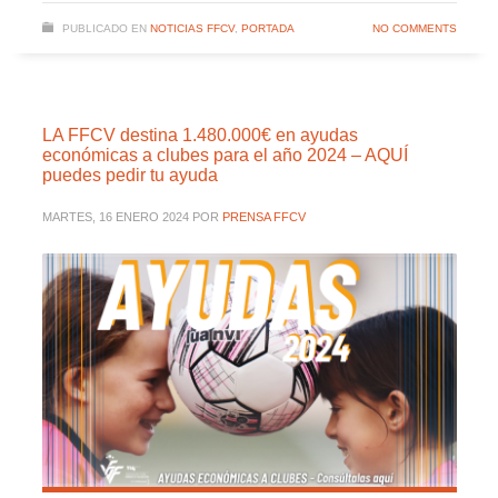
PUBLICADO EN
NOTICIAS FFCV
,
PORTADA
NO COMMENTS
LA FFCV destina 1.480.000€ en ayudas
económicas a clubes para el año 2024 – AQUÍ
puedes pedir tu ayuda
MARTES, 16 ENERO 2024
POR
PRENSA FFCV