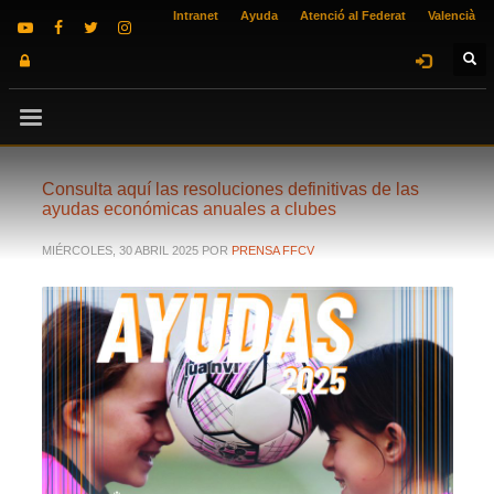
Intranet
Ayuda
Atenció al Federat
Valencià
Consulta aquí las resoluciones definitivas de las
ayudas económicas anuales a clubes
MIÉRCOLES, 30 ABRIL 2025
POR
PRENSA FFCV