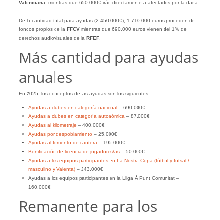
Valenciana
, mientras que 650.000€ irán directamente a afectados por la dana.
De la cantidad total para ayudas (2.450.000€), 1.710.000 euros proceden de
fondos propios de la
FFCV
mientras que 690.000 euros vienen del 1% de
derechos audiovisuales de la
RFEF
.
Más cantidad para ayudas
anuales
En 2025, los conceptos de las ayudas son los siguientes:
Ayudas a clubes en categoría nacional
– 690.000€
Ayudas a clubes en categoría autonómica
– 87.000€
Ayudas al kilometraje
– 400.000€
Ayudas por despoblamiento
– 25.000€
Ayudas al fomento de cantera
– 195.000€
Bonificación de licencia de jugadores/as
– 50.000€
Ayudas a los equipos participantes en La Nostra Copa (fútbol y futsal /
masculino y Valenta)
– 243.000€
Ayudas a los equipos participantes en la Lliga À Punt Comunitat –
160.000€
Remanente para los