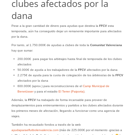
clubes afectados por la
dana
Pese a la gran cantidad de dinero para ayudas que destina la
FFCV
esta
temporada, aún ha conseguido dejar un remanente importante para afectados
por la dana.
Por tanto, al 1.750.000€ de ayudas a clubes de toda la
Comunitat Valenciana
hay que sumar:
200.000€ para pagar los arbitrajes hasta final de temporada de los clubes
afectados
50.000€ de ayuda a los trabajadores de la
FFCV
afectados por la dana
2.275€ de ayuda para la cuota de colegiación de los árbitros/as de la
FFCV
afectados por la dana
600.000€ (aprox.) para reconstrucciones de el
Camp Municipal de
Benetússer
y para el estadio
El Terrer (Paiporta)
.
Además, la
FFCV
ha trabajado de forma incansable para proveer de
desplazamientos para entrenamientos y partidos a los clubes afectados durante
los primeros meses de afectación, llegando a funcionar como una agencia de
viajes.
También ha recaudado fondos a través de la web
ayudaparaelfutbolenvalencia.com
(más de 225.000€ por el momento -gracias a