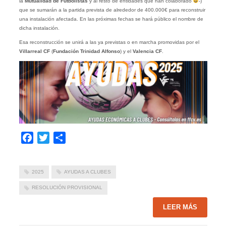
la
Mutualidad de Futbolistas
y al resto de entidades que han colaborado
-)
que se sumarán a la partida prevista de alrededor de 400.000€ para reconstruir
una instalación afectada. En las próximas fechas se hará público el nombre de
dicha instalación.
Esa reconstrucción se unirá a las ya previstas o en marcha promovidas por el
Villarreal CF
(
Fundación Trinidad Alfonso
) y el
Valencia CF
.
Facebook
Twitter
Compartir
2025
AYUDAS A CLUBES
RESOLUCIÓN PROVISIONAL
LEER MÁS