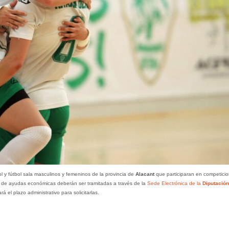
l y fútbol sala masculinos y femeninos de la provincia de
Alacant
que participaran en competici
 de ayudas económicas deberán ser tramitadas a través de la
Sede Electrónica de la
Diputación
á el plazo administrativo para solicitarlas.