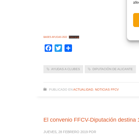
afe
BASES AYUDAS 2022
Descarga
Facebook
Twitter
Compartir
AYUDAS A CLUBES
DIPUTACIÓN DE ALICANTE
PUBLICADO EN
ACTUALIDAD
,
NOTICIAS FFCV
El convenio FFCV-Diputación destina 1
JUEVES, 28 FEBRERO 2019
POR