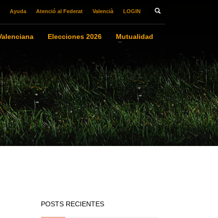
Ayuda
Atenció al Federat
Valencià
LOGIN
alenciana
Elecciones 2026
Mutualidad
POSTS RECIENTES