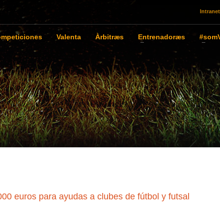
Intranet
mpeticiones
Valenta
Àrbitræs
Entrenadoræs
#somV
00 euros para ayudas a clubes de fútbol y futsal