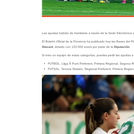
Las ayudas habrán de tramitarse a través de la Sede Electrónica de
El Boletín Oficial de la Provincia ha publicado hoy las Bases del 
Alacant
, dotado con 120.000 euros por parte de la
Diputación
.
Si eres un equipo de estas categorías, puedes pedir las ayudas a
FUTBOL: Lliga À Punt Preferent, Primera Regional, Segona R
FUTSAL: Tercera División, Regional Preferent, Primera Regiona