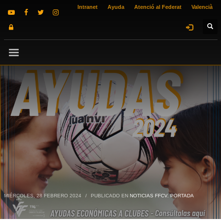
Intranet
Ayuda
Atenció al Federat
Valencià
MIÉRCOLES, 28 FEBRERO 2024
/
PUBLICADO EN
NOTICIAS FFCV
,
PORTADA