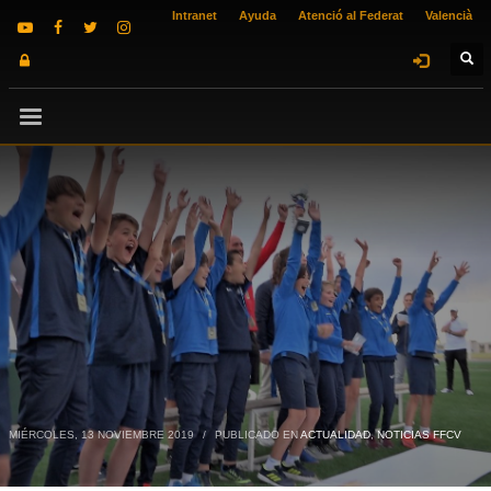
Intranet
Ayuda
Atenció al Federat
Valencià
MIÉRCOLES, 13 NOVIEMBRE 2019
/
PUBLICADO EN
ACTUALIDAD
,
NOTICIAS FFCV