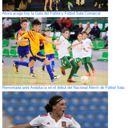
Alzira acoge hoy la Gala del Fútbol y Fútbol Sala Comarcal
Remontada ante Andalucía en el debut del Nacional Alevín de Fútbol Sala