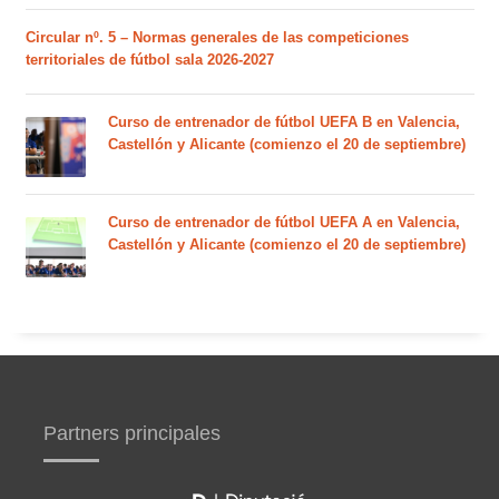
Circular nº. 5 – Normas generales de las competiciones
territoriales de fútbol sala 2026-2027
Curso de entrenador de fútbol UEFA B en Valencia,
Castellón y Alicante (comienzo el 20 de septiembre)
Curso de entrenador de fútbol UEFA A en Valencia,
Castellón y Alicante (comienzo el 20 de septiembre)
Partners principales