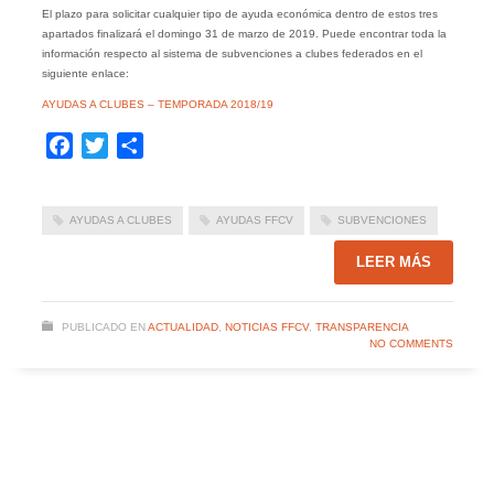
El plazo para solicitar cualquier tipo de ayuda económica dentro de estos tres
apartados finalizará el domingo 31 de marzo de 2019. Puede encontrar toda la
información respecto al sistema de subvenciones a clubes federados en el
siguiente enlace:
AYUDAS A CLUBES – TEMPORADA 2018/19
Facebook
Twitter
Compartir
AYUDAS A CLUBES
AYUDAS FFCV
SUBVENCIONES
LEER MÁS
PUBLICADO EN
ACTUALIDAD
,
NOTICIAS FFCV
,
TRANSPARENCIA
NO COMMENTS