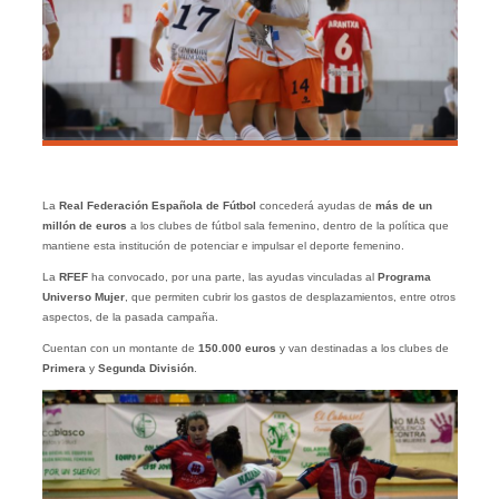
La
Real Federación Española de Fútbol
concederá ayudas de
más de un
millón de euros
a los clubes de fútbol sala femenino, dentro de la política que
mantiene esta institución de potenciar e impulsar el deporte femenino.
La
RFEF
ha convocado, por una parte, las ayudas vinculadas al
Programa
Universo Mujer
, que permiten cubrir los gastos de desplazamientos, entre otros
aspectos, de la pasada campaña.
Cuentan con un montante de
150.000 euros
y van destinadas a los clubes de
Primera
y
Segunda
División
.