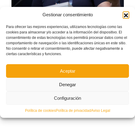
Gestionar consentimiento
Sarai Bareman, directora de la División de Fútbol Femenino de FIFA.
También la directora de la División de Fútbol Femenino de
FIFA
,
Sarai
Bareman
, destacó que “el fútbol de primer nivel y los más de mil millones de
Para ofrecer las mejores experiencias, utilizamos tecnologías como las
telespectadores que tuvo el año pasado la Copa Mundial Femenina de FIFA
cookies para almacenar y/o acceder a la información del dispositivo. El
Francia 2019 dan buena muestra de cuánto ha avanzado el fútbol femenino”.
consentimiento de estas tecnologías nos permitirá procesar datos como el
comportamiento de navegación o las identificaciones únicas en este sitio.
Facebook
Twitter
Compartir
No consentir o retirar el consentimiento, puede afectar negativamente a
ciertas características y funciones.
AYUDAS
FEMENINO
FIFA
PROMOCION
Aceptar
SUBVENCIONES
VALENTA
Denegar
LEER MÁS
Configuración
PUBLICADO EN
ACTUALIDAD
,
NOTICIAS FFCV
,
NOTICIAS VALENTA
Política de cookies
Política de privacidad
Aviso Legal
NO COMMENTS