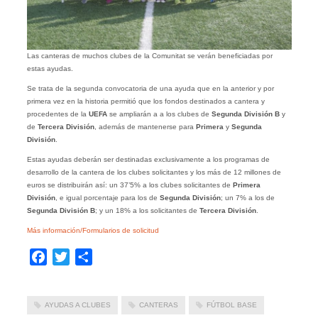
Las canteras de muchos clubes de la Comunitat se verán beneficiadas por
estas ayudas.
Se trata de la segunda convocatoria de una ayuda que en la anterior y por
primera vez en la historia permitió que los fondos destinados a cantera y
procedentes de la
UEFA
se ampliarán a a los clubes de
Segunda División B
y
de
Tercera División
, además de mantenerse para
Primera
y
Segunda
División
.
Estas ayudas deberán ser destinadas exclusivamente a los programas de
desarrollo de la cantera de los clubes solicitantes y los más de 12 millones de
euros se distribuirán así: un 37’5% a los clubes solicitantes de
Primera
División
, e igual porcentaje para los de
Segunda División
; un 7% a los de
Segunda División B
; y un 18% a los solicitantes de
Tercera División
.
Más información/Formularios de solicitud
Facebook
Twitter
Compartir
AYUDAS A CLUBES
CANTERAS
FÚTBOL BASE