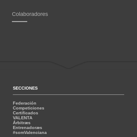
Colaboradores
SECCIONES
Federación
Competiciones
Certificados
VALENTA
Árbitræs
Entrenadoræs
#somValenciana