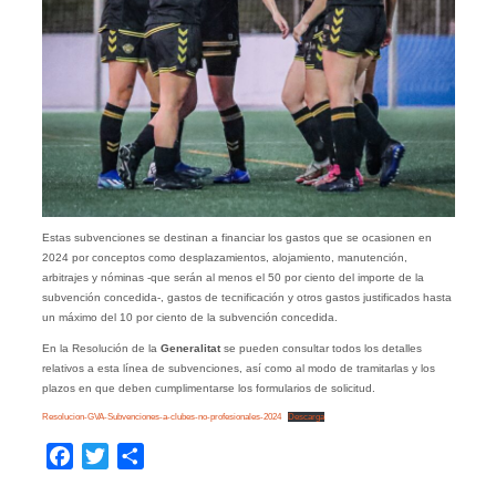
Estas subvenciones se destinan a financiar los gastos que se ocasionen en
2024 por conceptos como desplazamientos, alojamiento, manutención,
arbitrajes y nóminas -que serán al menos el 50 por ciento del importe de la
subvención concedida-, gastos de tecnificación y otros gastos justificados hasta
un máximo del 10 por ciento de la subvención concedida.
En la Resolución de la
Generalitat
se pueden consultar todos los detalles
relativos a esta línea de subvenciones, así como al modo de tramitarlas y los
plazos en que deben cumplimentarse los formularios de solicitud.
Resolucion-GVA-Subvenciones-a-clubes-no-profesionales-2024
Descarga
Facebook
Twitter
Compartir