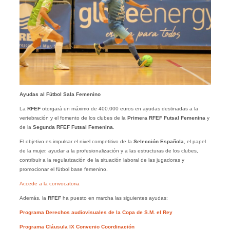
Ayudas al Fútbol Sala Femenino
La
RFEF
otorgará un máximo de 400.000 euros en ayudas destinadas a la
vertebración y el fomento de los clubes de la
Primera
RFEF
Futsal
Femenina
y
de la
Segunda
RFEF
Futsal
Femenina
.
El objetivo es impulsar el nivel competitivo de la
Selección
Española
, el papel
de la mujer, ayudar a la profesionalización y a las estructuras de los clubes,
contribuir a la regularización de la situación laboral de las jugadoras y
promocionar el fútbol base femenino.
Accede a la convocatoria
Además, la
RFEF
ha puesto en marcha las siguientes ayudas:
Programa Derechos audiovisuales de la Copa de S.M. el Rey
Programa Cláusula IX Convenio Coordinación