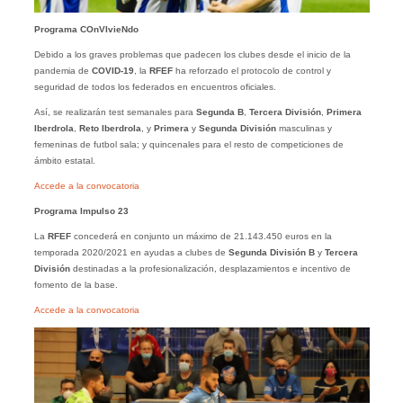
Programa COnVIvieNdo
Debido a los graves problemas que padecen los clubes desde el inicio de la
pandemia de
COVID-19
, la
RFEF
ha reforzado el protocolo de control y
seguridad de todos los federados en encuentros oficiales.
Así, se realizarán test semanales para
Segunda B
,
Tercera División
,
Primera
Iberdrola
,
Reto Iberdrola
, y
Primera
y
Segunda
División
masculinas y
femeninas de futbol sala; y quincenales para el resto de competiciones de
ámbito estatal.
Accede a la convocatoria
Programa Impulso 23
La
RFEF
concederá en conjunto un máximo de 21.143.450 euros en la
temporada 2020/2021 en ayudas a clubes de
Segunda División B
y
Tercera
División
destinadas a la profesionalización, desplazamientos e incentivo de
fomento de la base.
Accede a la convocatoria