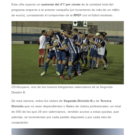
Esta cifra supone un
aumento del 4’7 por ciento
de la cantidad total del
programa respecto a la anterior campaña (un incremento de más de un millón
de euros), constatando el compromiso de la
RFEF
con el fútbol modesto.
CD Alcoyano, uno de los nuevos integrantes valencianos de la Segunda
División B.
De esta manera, todos los clubes de
Segunda División B
y de
Tercera
División
que no sean dependientes o filiales de clubes profesionales -un total
de 450 de los que 29 son valencianos-, tendrán acceso a estas ayudas, que
además, se incrementan por cada partido disputado y por cada mes de
competición.