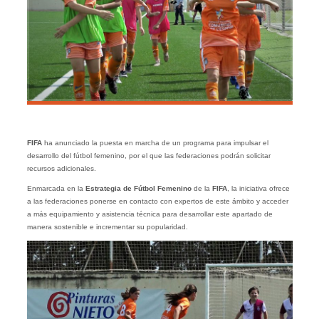
FIFA
ha anunciado la puesta en marcha de un programa para impulsar el
desarrollo del fútbol femenino, por el que las federaciones podrán solicitar
recursos adicionales.
Enmarcada en la
Estrategia de Fútbol Femenino
de la
FIFA
, la iniciativa ofrece
a las federaciones ponerse en contacto con expertos de este ámbito y acceder
a más equipamiento y asistencia técnica para desarrollar este apartado de
manera sostenible e incrementar su popularidad.