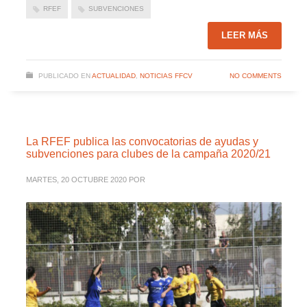
RFEF
SUBVENCIONES
LEER MÁS
PUBLICADO EN
ACTUALIDAD
,
NOTICIAS FFCV
NO COMMENTS
La RFEF publica las convocatorias de ayudas y
subvenciones para clubes de la campaña 2020/21
MARTES, 20 OCTUBRE 2020
POR