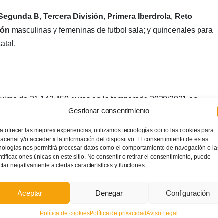
Segunda B
,
Tercera División
,
Primera Iberdrola
,
Reto
ión
masculinas y femeninas de futbol sala; y quincenales para
atal.
ximo de 21.143.450 euros en la temporada 2020/2021 en
Gestionar consentimiento
 B
y
Tercera División
destinadas a la profesionalización,
o de la base.
a ofrecer las mejores experiencias, utilizamos tecnologías como las cookies para
acenar y/o acceder a la información del dispositivo. El consentimiento de estas
nologías nos permitirá procesar datos como el comportamiento de navegación o la
ntificaciones únicas en este sitio. No consentir o retirar el consentimiento, puede
ctar negativamente a ciertas características y funciones.
Aceptar
Denegar
Configuración
Política de cookies
Política de privacidad
Aviso Legal