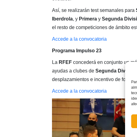
Así, se realizarán test semanales para
Iberdrola
, y
Primera
y
Segunda
Divis
el resto de competiciones de ámbito est
Accede a la convocatoria
Programa Impulso 23
La
RFEF
concederá en conjunto un má
ayudas a clubes de
Segunda División
desplazamientos e incentivo de foment
Par
alm
Accede a la convocatoria
tec
ide
afe