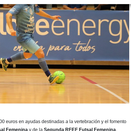
0 euros en ayudas destinadas a la vertebración y el fomento
al
Femenina
y de la
Segunda
RFEF
Futsal
Femenina
.