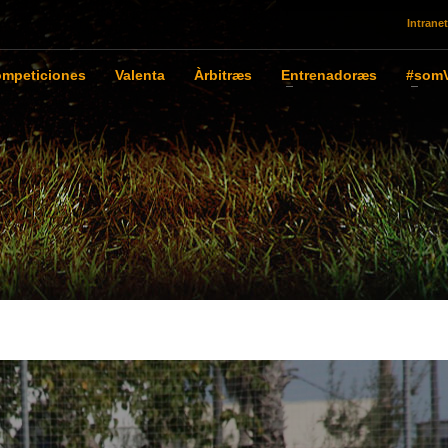
Intranet
mpeticiones
Valenta
Àrbitræs
Entrenadoræs
#somV