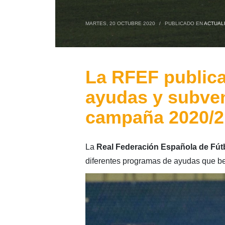
MARTES, 20 OCTUBRE 2020
/
PUBLICADO EN
ACTUAL
La RFEF publica
ayudas y subven
campaña 2020/2
La
Real Federación Española de Fút
diferentes programas de ayudas que bene