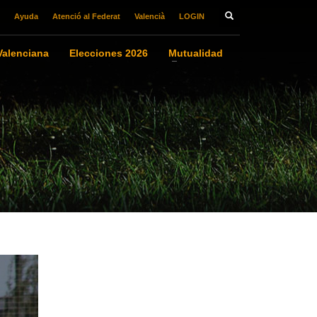
Ayuda
Atenció al Federat
Valencià
LOGIN
alenciana
Elecciones 2026
Mutualidad